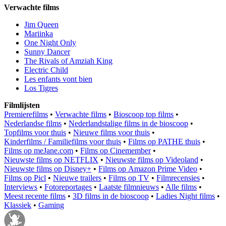
Verwachte films
Jim Queen
Mariinka
One Night Only
Sunny Dancer
The Rivals of Amziah King
Electric Child
Les enfants vont bien
Los Tigres
Filmlijsten
Premierefilms
•
Verwachte films
•
Bioscoop top films
•
Nederlandse films
•
Nederlandstalige films in de bioscoop
•
Topfilms voor thuis
•
Nieuwe films voor thuis
•
Kinderfilms / Familiefilms voor thuis
•
Films op PATHE thuis
•
Films op meJane.com
•
Films op Cinemember
•
Nieuwste films op NETFLIX
•
Nieuwste films op Videoland
•
Nieuwste films op Disney+
•
Films op Amazon Prime Video
•
Films op Picl
•
Nieuwe trailers
•
Films op TV
•
Filmrecensies
•
Interviews
•
Fotoreportages
•
Laatste filmnieuws
•
Alle films
•
Meest recente films
•
3D films in de bioscoop
•
Ladies Night films
•
Klassiek
•
Gaming