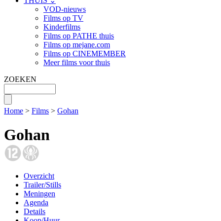
THUIS ⌄
VOD-nieuws
Films op TV
Kinderfilms
Films op PATHE thuis
Films op mejane.com
Films op CINEMEMBER
Meer films voor thuis
ZOEKEN
Home
>
Films
>
Gohan
Gohan
Overzicht
Trailer/Stills
Meningen
Agenda
Details
Koop/Huur