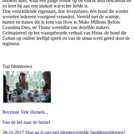
dubieus asiel, waar een jonge vrouw op de vlucht hem beschermt en
zo leert hij aan een student wat echte liefde is.
Drie verschillende eigenaars, drie levensfases, één hond die zonder
woorden iedereen voorgoed verandert. Verteld met de warmte,
humor en tranen die je kent van How to Make Millions Before
Grandma Dies, de Thaise wereldhit van dezelfde makers.
Geïnspireerd op het waargebeurde verhaal van Hima, de hond die
Gohan op oudere leeftijd speelt en van de straat werd gered door de
regisseur.
Top filmnieuws
Recensie Vele Hemels...
Van de hel naar de hemel
28-11-2017 Hoe ga je om met diepgewortelde familieproblemen?