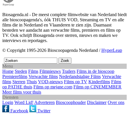
Biosagenda.nl - De meest complete filmwebsite van Nederland biedt
alle bioscoopagenda's, óók THUIS VOD, Streaming en TV en alle
films die in Nederland en Vlaanderen te zien zijn. Daarnaast
besteden we aandacht aan verwachte films, premieres en films op
TV. Ook schrijft Biosagenda over sterren, nieuws en maken we
interviews en reportages.
© Copyright 1995-2026 Bioscoopagenda Nederland /
HyperLeap
Menu
Home
Steden
Films
Filmnieuws
Trailers
Films in de bioscoop
Premierefilms
Verwachte films
Nederlandstalige Films
Verwachte
films
Sterren
Thuis
VOD-nieuws
Films op TV
Kinderfilms
Films
op PATHE thuis
Films op mejane.com
Films op CINEMEMBER
Meer films voor thuis
Diensten
Login
Word Lid!
Adverteren
Bioscoophouder
Disclaimer
Over ons
Facebook
Twitter