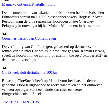
Mama'ku ontvangt Kristallen Film
De documentaire
- van Jakarta tot de Molukken heeft de Kristallen
Film-status bereikt na 10.000 bioscoopbezoekers. Regisseur Sven
Peetoom nam de prijs samen met hoofdpersonage Cheroney
Pelupessy in ontvangst bij het Moluks Monument in Amsterdam.
9-6
Opnames gestart van Confettiregen
De verfilming van Confettiregen, gebaseerd op de succesvolle
roman van Splinter Chabot, is in productie gegaan. Roman Derwig
speelt de hoofdrol in de coming-of-agefilm, die op 7 oktober 2027 in
de bioscoop verschijnt.
3-6
CineSneek sluit definitief na 100 jaar
Bioscoop CineSneek heeft op 31 mei voor het laatst de deuren
geopend. Door teruglopende bezoekersaantallen en het ontbreken
van een opvolger komt een einde aan ruim een eeuw
filmgeschiedenis in Sneek.
+ MEER FILMNIEUWS