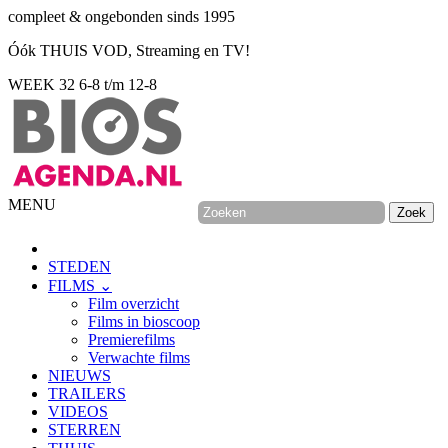
compleet & ongebonden sinds 1995
Óók THUIS VOD, Streaming en TV!
WEEK 32
6-8 t/m 12-8
MENU
STEDEN
FILMS ⌄
Film overzicht
Films in bioscoop
Premierefilms
Verwachte films
NIEUWS
TRAILERS
VIDEOS
STERREN