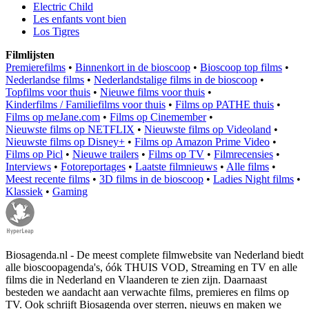
Electric Child
Les enfants vont bien
Los Tigres
Filmlijsten
Premierefilms
•
Binnenkort in de bioscoop
•
Bioscoop top films
•
Nederlandse films
•
Nederlandstalige films in de bioscoop
•
Topfilms voor thuis
•
Nieuwe films voor thuis
•
Kinderfilms / Familiefilms voor thuis
•
Films op PATHE thuis
•
Films op meJane.com
•
Films op Cinemember
•
Nieuwste films op NETFLIX
•
Nieuwste films op Videoland
•
Nieuwste films op Disney+
•
Films op Amazon Prime Video
•
Films op Picl
•
Nieuwe trailers
•
Films op TV
•
Filmrecensies
•
Interviews
•
Fotoreportages
•
Laatste filmnieuws
•
Alle films
•
Meest recente films
•
3D films in de bioscoop
•
Ladies Night films
•
Klassiek
•
Gaming
Biosagenda.nl - De meest complete filmwebsite van Nederland biedt
alle bioscoopagenda's, óók THUIS VOD, Streaming en TV en alle
films die in Nederland en Vlaanderen te zien zijn. Daarnaast
besteden we aandacht aan verwachte films, premieres en films op
TV. Ook schrijft Biosagenda over sterren, nieuws en maken we