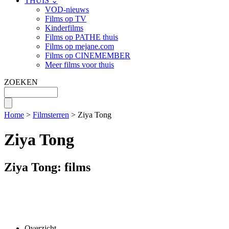
THUIS ⌄
VOD-nieuws
Films op TV
Kinderfilms
Films op PATHE thuis
Films op mejane.com
Films op CINEMEMBER
Meer films voor thuis
ZOEKEN
Home
>
Filmsterren
> Ziya Tong
Ziya Tong
Ziya Tong: films
Overzicht