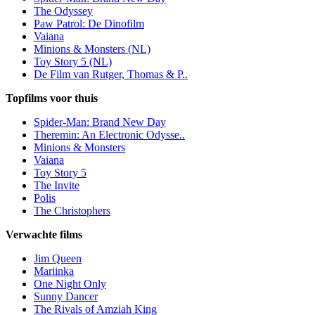
The Odyssey
Paw Patrol: De Dinofilm
Vaiana
Minions & Monsters (NL)
Toy Story 5 (NL)
De Film van Rutger, Thomas & P..
Topfilms voor thuis
Spider-Man: Brand New Day
Theremin: An Electronic Odysse..
Minions & Monsters
Vaiana
Toy Story 5
The Invite
Polis
The Christophers
Verwachte films
Jim Queen
Mariinka
One Night Only
Sunny Dancer
The Rivals of Amziah King