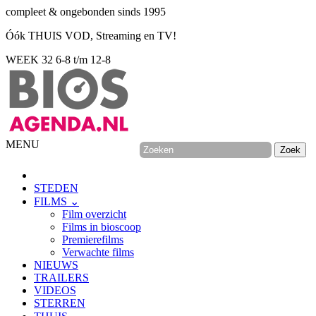
compleet & ongebonden sinds 1995
Óók THUIS VOD, Streaming en TV!
WEEK 32
6-8 t/m 12-8
MENU
STEDEN
FILMS ⌄
Film overzicht
Films in bioscoop
Premierefilms
Verwachte films
NIEUWS
TRAILERS
VIDEOS
STERREN