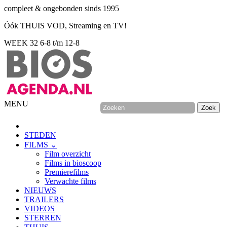
compleet & ongebonden sinds 1995
Óók THUIS VOD, Streaming en TV!
WEEK 32
6-8 t/m 12-8
MENU
STEDEN
FILMS ⌄
Film overzicht
Films in bioscoop
Premierefilms
Verwachte films
NIEUWS
TRAILERS
VIDEOS
STERREN