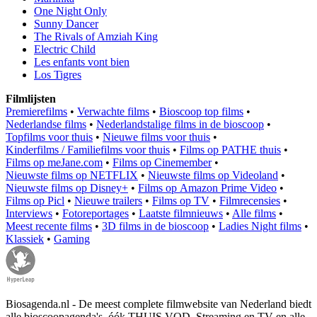
One Night Only
Sunny Dancer
The Rivals of Amziah King
Electric Child
Les enfants vont bien
Los Tigres
Filmlijsten
Premierefilms
•
Verwachte films
•
Bioscoop top films
•
Nederlandse films
•
Nederlandstalige films in de bioscoop
•
Topfilms voor thuis
•
Nieuwe films voor thuis
•
Kinderfilms / Familiefilms voor thuis
•
Films op PATHE thuis
•
Films op meJane.com
•
Films op Cinemember
•
Nieuwste films op NETFLIX
•
Nieuwste films op Videoland
•
Nieuwste films op Disney+
•
Films op Amazon Prime Video
•
Films op Picl
•
Nieuwe trailers
•
Films op TV
•
Filmrecensies
•
Interviews
•
Fotoreportages
•
Laatste filmnieuws
•
Alle films
•
Meest recente films
•
3D films in de bioscoop
•
Ladies Night films
•
Klassiek
•
Gaming
Biosagenda.nl - De meest complete filmwebsite van Nederland biedt
alle bioscoopagenda's, óók THUIS VOD, Streaming en TV en alle