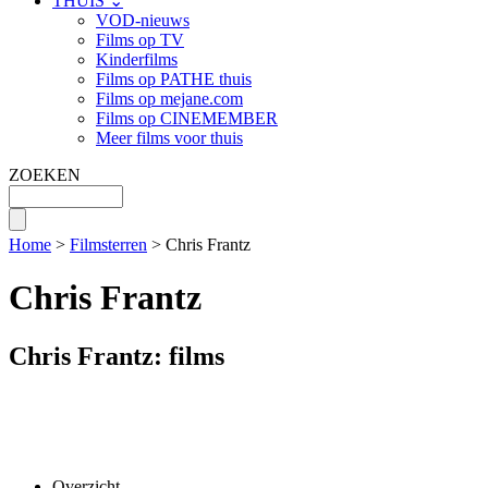
THUIS ⌄
VOD-nieuws
Films op TV
Kinderfilms
Films op PATHE thuis
Films op mejane.com
Films op CINEMEMBER
Meer films voor thuis
ZOEKEN
Home
>
Filmsterren
> Chris Frantz
Chris Frantz
Chris Frantz: films
Overzicht