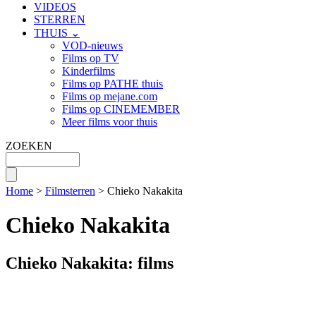
VIDEOS
STERREN
THUIS ⌄
VOD-nieuws
Films op TV
Kinderfilms
Films op PATHE thuis
Films op mejane.com
Films op CINEMEMBER
Meer films voor thuis
ZOEKEN
Home
>
Filmsterren
> Chieko Nakakita
Chieko Nakakita
Chieko Nakakita: films