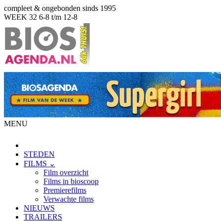
compleet & ongebonden sinds 1995
WEEK 32
6-8 t/m 12-8
MENU
STEDEN
FILMS ⌄
Film overzicht
Films in bioscoop
Premierefilms
Verwachte films
NIEUWS
TRAILERS