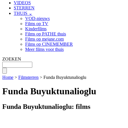
VIDEOS
STERREN
THUIS ⌄
VOD-nieuws
Films op TV
Kinderfilms
Films op PATHE thuis
Films op mejane.com
Films op CINEMEMBER
Meer films voor thuis
ZOEKEN
Home
>
Filmsterren
> Funda Buyuktunalioglu
Funda Buyuktunalioglu
Funda Buyuktunalioglu: films