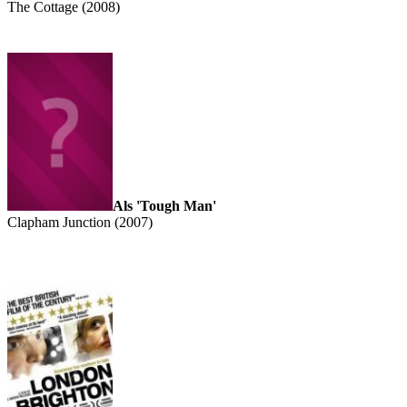
The Cottage (2008)
Als 'Tough Man'
Clapham Junction (2007)