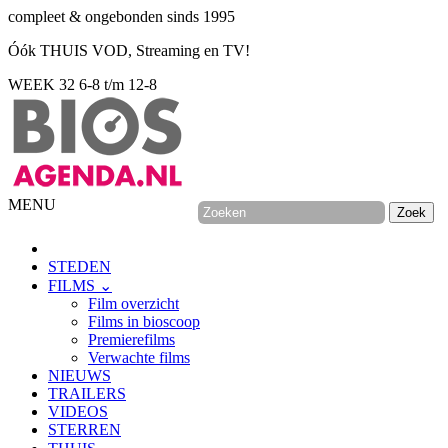
compleet & ongebonden sinds 1995
Óók THUIS VOD, Streaming en TV!
WEEK 32
6-8 t/m 12-8
MENU
STEDEN
FILMS ⌄
Film overzicht
Films in bioscoop
Premierefilms
Verwachte films
NIEUWS
TRAILERS
VIDEOS
STERREN