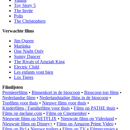
Vaiana
Toy Story 5
The Invite
Polis
The Christophers
Verwachte films
Jim Queen
Mariinka
One Night Only
Sunny Dancer
The Rivals of Amziah King
Electric Child
Les enfants vont bien
Los Tigres
Filmlijsten
Premierefilms
•
Binnenkort in de bioscoop
•
Bioscoop top films
•
Nederlandse films
•
Nederlandstalige films in de bioscoop
•
Topfilms voor thuis
•
Nieuwe films voor thuis
•
Kinderfilms / Familiefilms voor thuis
•
Films op PATHE thuis
•
Films op meJane.com
•
Films op Cinemember
•
Nieuwste films op NETFLIX
•
Nieuwste films op Videoland
•
Nieuwste films op Disney+
•
Films op Amazon Prime Video
•
Films op Picl
•
Nieuwe trailers
•
Films op TV
•
Filmrecensies
•