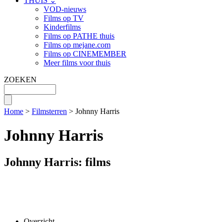
THUIS ⌄
VOD-nieuws
Films op TV
Kinderfilms
Films op PATHE thuis
Films op mejane.com
Films op CINEMEMBER
Meer films voor thuis
ZOEKEN
Home
>
Filmsterren
> Johnny Harris
Johnny Harris
Johnny Harris: films
Overzicht