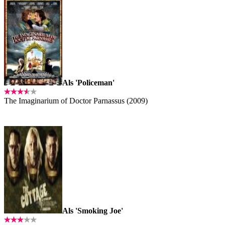
Als 'Policeman'
The Imaginarium of Doctor Parnassus (2009)
Als 'Smoking Joe'