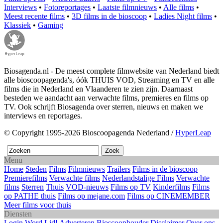
Interviews
•
Fotoreportages
•
Laatste filmnieuws
•
Alle films
•
Meest recente films
•
3D films in de bioscoop
•
Ladies Night films
•
Klassiek
•
Gaming
Biosagenda.nl - De meest complete filmwebsite van Nederland biedt
alle bioscoopagenda's, óók THUIS VOD, Streaming en TV en alle
films die in Nederland en Vlaanderen te zien zijn. Daarnaast
besteden we aandacht aan verwachte films, premieres en films op
TV. Ook schrijft Biosagenda over sterren, nieuws en maken we
interviews en reportages.
© Copyright 1995-2026 Bioscoopagenda Nederland /
HyperLeap
Menu
Home
Steden
Films
Filmnieuws
Trailers
Films in de bioscoop
Premierefilms
Verwachte films
Nederlandstalige Films
Verwachte
films
Sterren
Thuis
VOD-nieuws
Films op TV
Kinderfilms
Films
op PATHE thuis
Films op mejane.com
Films op CINEMEMBER
Meer films voor thuis
Diensten
Login
Word Lid!
Adverteren
Bioscoophouder
Disclaimer
Over ons