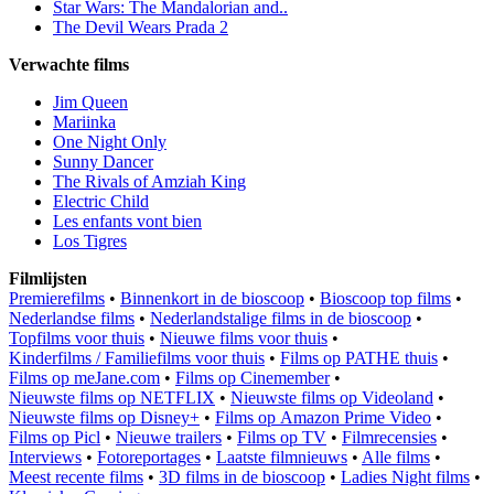
Star Wars: The Mandalorian and..
The Devil Wears Prada 2
Verwachte films
Jim Queen
Mariinka
One Night Only
Sunny Dancer
The Rivals of Amziah King
Electric Child
Les enfants vont bien
Los Tigres
Filmlijsten
Premierefilms
•
Binnenkort in de bioscoop
•
Bioscoop top films
•
Nederlandse films
•
Nederlandstalige films in de bioscoop
•
Topfilms voor thuis
•
Nieuwe films voor thuis
•
Kinderfilms / Familiefilms voor thuis
•
Films op PATHE thuis
•
Films op meJane.com
•
Films op Cinemember
•
Nieuwste films op NETFLIX
•
Nieuwste films op Videoland
•
Nieuwste films op Disney+
•
Films op Amazon Prime Video
•
Films op Picl
•
Nieuwe trailers
•
Films op TV
•
Filmrecensies
•
Interviews
•
Fotoreportages
•
Laatste filmnieuws
•
Alle films
•
Meest recente films
•
3D films in de bioscoop
•
Ladies Night films
•