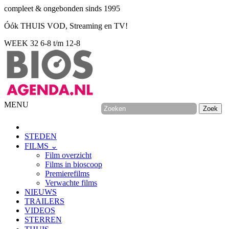
compleet & ongebonden sinds 1995
Óók THUIS VOD, Streaming en TV!
WEEK 32
6-8 t/m 12-8
MENU
STEDEN
FILMS ⌄
Film overzicht
Films in bioscoop
Premierefilms
Verwachte films
NIEUWS
TRAILERS
VIDEOS
STERREN