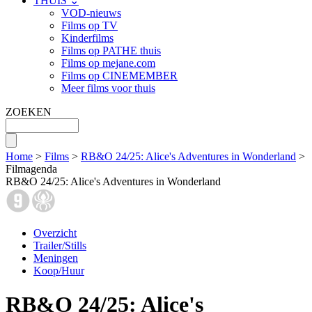
THUIS ⌄
VOD-nieuws
Films op TV
Kinderfilms
Films op PATHE thuis
Films op mejane.com
Films op CINEMEMBER
Meer films voor thuis
ZOEKEN
Home
>
Films
>
RB&O 24/25: Alice's Adventures in Wonderland
>
Filmagenda
RB&O 24/25: Alice's Adventures in Wonderland
Overzicht
Trailer/Stills
Meningen
Koop/Huur
RB&O 24/25: Alice's