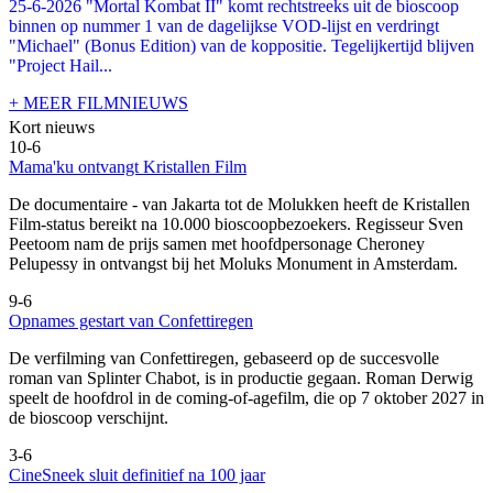
25-6-2026 "Mortal Kombat II" komt rechtstreeks uit de bioscoop
binnen op nummer 1 van de dagelijkse VOD-lijst en verdringt
"Michael" (Bonus Edition) van de koppositie. Tegelijkertijd blijven
"Project Hail...
+ MEER FILMNIEUWS
Kort nieuws
10-6
Mama'ku ontvangt Kristallen Film
De documentaire
- van Jakarta tot de Molukken heeft de Kristallen
Film-status bereikt na 10.000 bioscoopbezoekers. Regisseur Sven
Peetoom nam de prijs samen met hoofdpersonage Cheroney
Pelupessy in ontvangst bij het Moluks Monument in Amsterdam.
9-6
Opnames gestart van Confettiregen
De verfilming van Confettiregen, gebaseerd op de succesvolle
roman van Splinter Chabot, is in productie gegaan. Roman Derwig
speelt de hoofdrol in de coming-of-agefilm, die op 7 oktober 2027 in
de bioscoop verschijnt.
3-6
CineSneek sluit definitief na 100 jaar