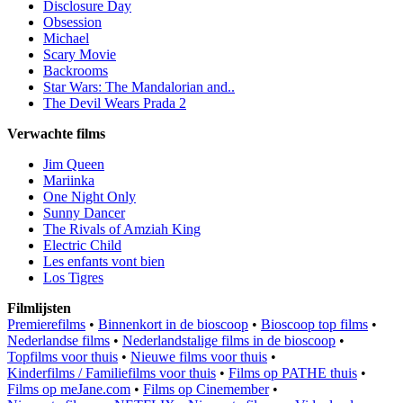
Disclosure Day
Obsession
Michael
Scary Movie
Backrooms
Star Wars: The Mandalorian and..
The Devil Wears Prada 2
Verwachte films
Jim Queen
Mariinka
One Night Only
Sunny Dancer
The Rivals of Amziah King
Electric Child
Les enfants vont bien
Los Tigres
Filmlijsten
Premierefilms
•
Binnenkort in de bioscoop
•
Bioscoop top films
•
Nederlandse films
•
Nederlandstalige films in de bioscoop
•
Topfilms voor thuis
•
Nieuwe films voor thuis
•
Kinderfilms / Familiefilms voor thuis
•
Films op PATHE thuis
•
Films op meJane.com
•
Films op Cinemember
•