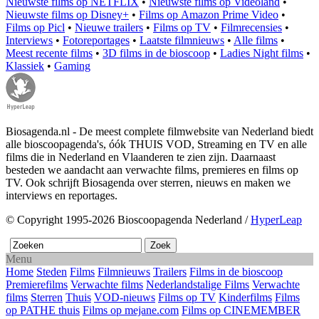
Nieuwste films op NETFLIX
•
Nieuwste films op Videoland
•
Nieuwste films op Disney+
•
Films op Amazon Prime Video
•
Films op Picl
•
Nieuwe trailers
•
Films op TV
•
Filmrecensies
•
Interviews
•
Fotoreportages
•
Laatste filmnieuws
•
Alle films
•
Meest recente films
•
3D films in de bioscoop
•
Ladies Night films
•
Klassiek
•
Gaming
Biosagenda.nl - De meest complete filmwebsite van Nederland biedt
alle bioscoopagenda's, óók THUIS VOD, Streaming en TV en alle
films die in Nederland en Vlaanderen te zien zijn. Daarnaast
besteden we aandacht aan verwachte films, premieres en films op
TV. Ook schrijft Biosagenda over sterren, nieuws en maken we
interviews en reportages.
© Copyright 1995-2026 Bioscoopagenda Nederland /
HyperLeap
Menu
Home
Steden
Films
Filmnieuws
Trailers
Films in de bioscoop
Premierefilms
Verwachte films
Nederlandstalige Films
Verwachte
films
Sterren
Thuis
VOD-nieuws
Films op TV
Kinderfilms
Films
op PATHE thuis
Films op mejane.com
Films op CINEMEMBER