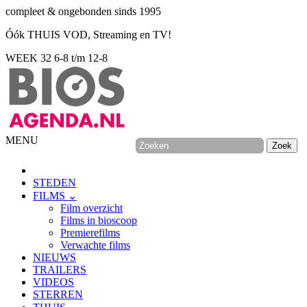
compleet & ongebonden sinds 1995
Óók THUIS VOD, Streaming en TV!
WEEK 32
6-8 t/m 12-8
MENU
STEDEN
FILMS ⌄
Film overzicht
Films in bioscoop
Premierefilms
Verwachte films
NIEUWS
TRAILERS
VIDEOS
STERREN