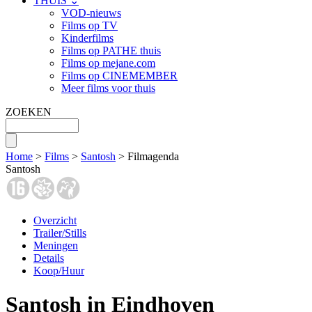
THUIS ⌄
VOD-nieuws
Films op TV
Kinderfilms
Films op PATHE thuis
Films op mejane.com
Films op CINEMEMBER
Meer films voor thuis
ZOEKEN
Home
>
Films
>
Santosh
> Filmagenda
Santosh
Overzicht
Trailer/Stills
Meningen
Details
Koop/Huur
Santosh in Eindhoven