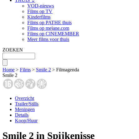
THUIS ⌄
VOD-nieuws
Films op TV
Kinderfilms
Films op PATHE thuis
Films op mejane.com
Films op CINEMEMBER
Meer films voor thuis
ZOEKEN
Home
>
Films
>
Smile 2
> Filmagenda
Smile 2
Overzicht
Trailer/Stills
Meningen
Details
Koop/Huur
Smile 2 in Spijkenisse