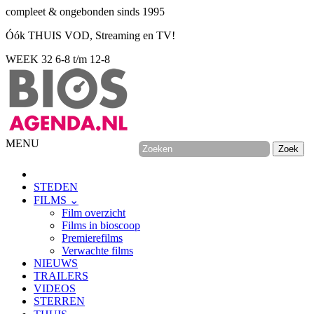
compleet & ongebonden sinds 1995
Óók THUIS VOD, Streaming en TV!
WEEK 32
6-8 t/m 12-8
MENU
STEDEN
FILMS ⌄
Film overzicht
Films in bioscoop
Premierefilms
Verwachte films
NIEUWS
TRAILERS
VIDEOS
STERREN