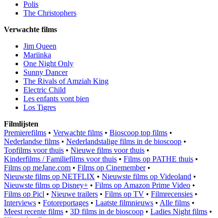
Polis
The Christophers
Verwachte films
Jim Queen
Mariinka
One Night Only
Sunny Dancer
The Rivals of Amziah King
Electric Child
Les enfants vont bien
Los Tigres
Filmlijsten
Premierefilms
•
Verwachte films
•
Bioscoop top films
•
Nederlandse films
•
Nederlandstalige films in de bioscoop
•
Topfilms voor thuis
•
Nieuwe films voor thuis
•
Kinderfilms / Familiefilms voor thuis
•
Films op PATHE thuis
•
Films op meJane.com
•
Films op Cinemember
•
Nieuwste films op NETFLIX
•
Nieuwste films op Videoland
•
Nieuwste films op Disney+
•
Films op Amazon Prime Video
•
Films op Picl
•
Nieuwe trailers
•
Films op TV
•
Filmrecensies
•
Interviews
•
Fotoreportages
•
Laatste filmnieuws
•
Alle films
•
Meest recente films
•
3D films in de bioscoop
•
Ladies Night films
•