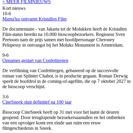
+ MEER FILMNIEUWS
Kort nieuws
10-6
Mama'ku ontvangt Kristallen Film
De documentaire
- van Jakarta tot de Molukken heeft de Kristallen
Film-status bereikt na 10.000 bioscoopbezoekers. Regisseur Sven
Peetoom nam de prijs samen met hoofdpersonage Cheroney
Pelupessy in ontvangst bij het Moluks Monument in Amsterdam.
9-6
Opnames gestart van Confettiregen
De verfilming van Confettiregen, gebaseerd op de succesvolle
roman van Splinter Chabot, is in productie gegaan. Roman Derwig
speelt de hoofdrol in de coming-of-agefilm, die op 7 oktober 2027 in
de bioscoop verschijnt.
3-6
CineSneek sluit definitief na 100 jaar
Bioscoop CineSneek heeft op 31 mei voor het laatst de deuren
geopend. Door teruglopende bezoekersaantallen en het ontbreken
van een opvolger komt een einde aan ruim een eeuw
filmgeschiedenis in Sneek.