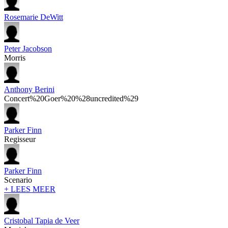
Rosemarie DeWitt
Peter Jacobson
Morris
Anthony Berini
Concert%20Goer%20%28uncredited%29
Parker Finn
Regisseur
Parker Finn
Scenario
+ LEES MEER
Cristobal Tapia de Veer