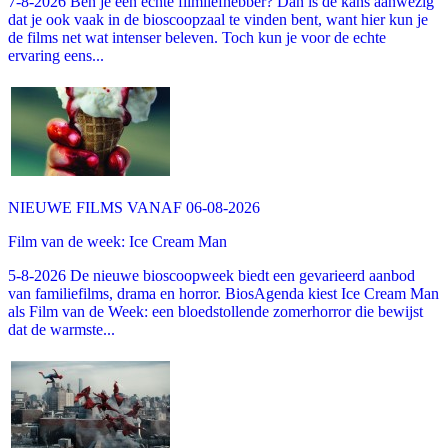
7-8-2026 Ben je een echte filmliefhebber? Dan is de kans aanwezig
dat je ook vaak in de bioscoopzaal te vinden bent, want hier kun je
de films net wat intenser beleven. Toch kun je voor de echte
ervaring eens...
NIEUWE FILMS VANAF 06-08-2026
Film van de week: Ice Cream Man
5-8-2026 De nieuwe bioscoopweek biedt een gevarieerd aanbod
van familiefilms, drama en horror. BiosAgenda kiest Ice Cream Man
als Film van de Week: een bloedstollende zomerhorror die bewijst
dat de warmste...