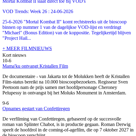
Mortal Kombat II slaat direct toe bij VOD's
VOD Trends: Week 26 : 24-06-2026
25-6-2026 "Mortal Kombat II" komt rechtstreeks uit de bioscoop
binnen op nummer 1 van de dagelijkse VOD-lijst en verdringt
"Michael" (Bonus Edition) van de koppositie. Tegelijkertijd blijven
"Project Hail...
+ MEER FILMNIEUWS
Kort nieuws
10-6
Mama'ku ontvangt Kristallen Film
De documentaire
- van Jakarta tot de Molukken heeft de Kristallen
Film-status bereikt na 10.000 bioscoopbezoekers. Regisseur Sven
Peetoom nam de prijs samen met hoofdpersonage Cheroney
Pelupessy in ontvangst bij het Moluks Monument in Amsterdam.
9-6
Opnames gestart van Confettiregen
De verfilming van Confettiregen, gebaseerd op de succesvolle
roman van Splinter Chabot, is in productie gegaan. Roman Derwig
speelt de hoofdrol in de coming-of-agefilm, die op 7 oktober 2027 in
de bioscoop verschijnt.