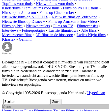
Topfilms voor thuis
•
Nieuwe films voor thuis
•
Kinderfilms / Familiefilms voor thuis
•
Films op PATHE thuis
•
Films op meJane.com
•
Films op Cinemember
•
Nieuwste films op NETFLIX
•
Nieuwste films op Videoland
•
Nieuwste films op Disney+
•
Films op Amazon Prime Video
•
Films op Picl
•
Nieuwe trailers
•
Films op TV
•
Filmrecensies
•
Interviews
•
Fotoreportages
•
Laatste filmnieuws
•
Alle films
•
Meest recente films
•
3D films in de bioscoop
•
Ladies Night films
•
Klassiek
•
Gaming
Biosagenda.nl - De meest complete filmwebsite van Nederland biedt
alle bioscoopagenda's, óók THUIS VOD, Streaming en TV en alle
films die in Nederland en Vlaanderen te zien zijn. Daarnaast
besteden we aandacht aan verwachte films, premieres en films op
TV. Ook schrijft Biosagenda over sterren, nieuws en maken we
interviews en reportages.
© Copyright 1995-2026 Bioscoopagenda Nederland /
HyperLeap
Menu
Home
Steden
Films
Filmnieuws
Trailers
Films in de bioscoop