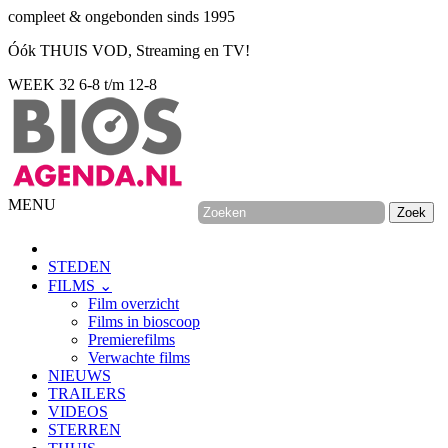
compleet & ongebonden sinds 1995
Óók THUIS VOD, Streaming en TV!
WEEK 32
6-8 t/m 12-8
MENU
STEDEN
FILMS ⌄
Film overzicht
Films in bioscoop
Premierefilms
Verwachte films
NIEUWS
TRAILERS
VIDEOS
STERREN