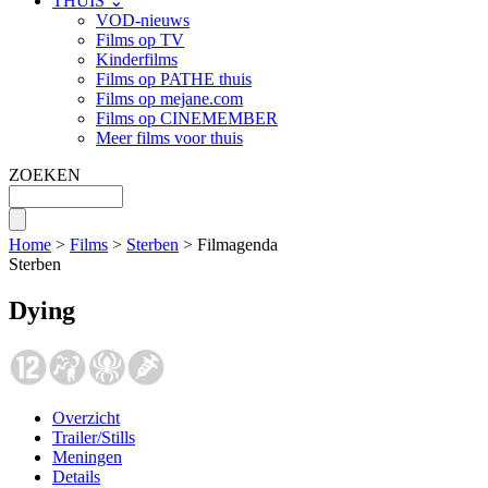
THUIS ⌄
VOD-nieuws
Films op TV
Kinderfilms
Films op PATHE thuis
Films op mejane.com
Films op CINEMEMBER
Meer films voor thuis
ZOEKEN
Home
>
Films
>
Sterben
> Filmagenda
Sterben
Dying
Overzicht
Trailer/Stills
Meningen
Details