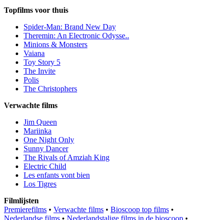
Topfilms voor thuis
Spider-Man: Brand New Day
Theremin: An Electronic Odysse..
Minions & Monsters
Vaiana
Toy Story 5
The Invite
Polis
The Christophers
Verwachte films
Jim Queen
Mariinka
One Night Only
Sunny Dancer
The Rivals of Amziah King
Electric Child
Les enfants vont bien
Los Tigres
Filmlijsten
Premierefilms
•
Verwachte films
•
Bioscoop top films
•
Nederlandse films
•
Nederlandstalige films in de bioscoop
•