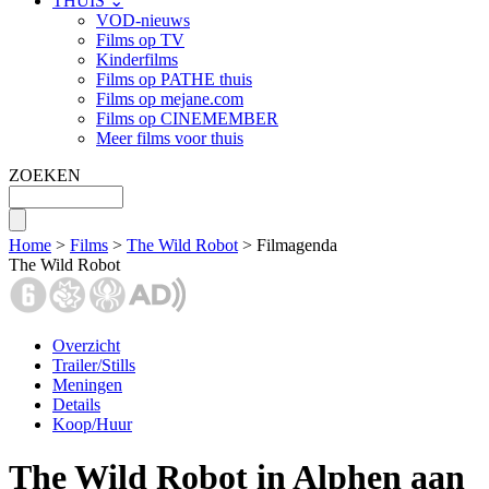
THUIS ⌄
VOD-nieuws
Films op TV
Kinderfilms
Films op PATHE thuis
Films op mejane.com
Films op CINEMEMBER
Meer films voor thuis
ZOEKEN
Home
>
Films
>
The Wild Robot
> Filmagenda
The Wild Robot
Overzicht
Trailer/Stills
Meningen
Details
Koop/Huur
The Wild Robot in Alphen aan