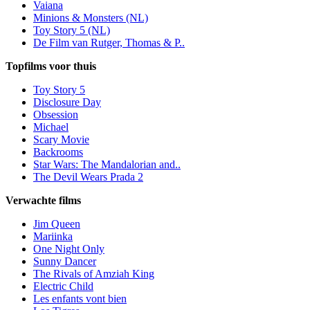
Vaiana
Minions & Monsters (NL)
Toy Story 5 (NL)
De Film van Rutger, Thomas & P..
Topfilms voor thuis
Toy Story 5
Disclosure Day
Obsession
Michael
Scary Movie
Backrooms
Star Wars: The Mandalorian and..
The Devil Wears Prada 2
Verwachte films
Jim Queen
Mariinka
One Night Only
Sunny Dancer
The Rivals of Amziah King
Electric Child
Les enfants vont bien