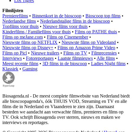
Los Tigres
Filmlijsten
Premierefilms
•
Binnenkort in de bioscoop
•
Bioscoop top films
•
Nederlandse films
•
Nederlandstalige films in de bioscoop
•
Topfilms voor thuis
•
Nieuwe films voor thuis
•
Kinderfilms / Familiefilms voor thuis
•
Films op PATHE thuis
•
Films op meJane.com
•
Films op Cinemember
•
Nieuwste films op NETFLIX
•
Nieuwste films op Videoland
•
Nieuwste films op Disney+
•
Films op Amazon Prime Video
•
Films op Picl
•
Nieuwe trailers
•
Films op TV
•
Filmrecensies
•
Interviews
•
Fotoreportages
•
Laatste filmnieuws
•
Alle films
•
Meest recente films
•
3D films in de bioscoop
•
Ladies Night films
•
Klassiek
•
Gaming
Biosagenda.nl - De meest complete filmwebsite van Nederland biedt
alle bioscoopagenda's, óók THUIS VOD, Streaming en TV en alle
films die in Nederland en Vlaanderen te zien zijn. Daarnaast
besteden we aandacht aan verwachte films, premieres en films op
TV. Ook schrijft Biosagenda over sterren, nieuws en maken we
interviews en reportages.