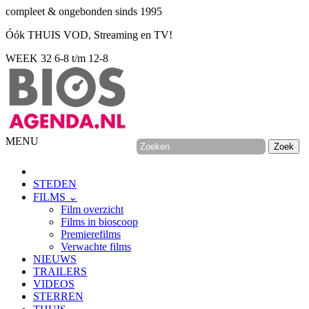
compleet & ongebonden sinds 1995
Óók THUIS VOD, Streaming en TV!
WEEK 32
6-8 t/m 12-8
MENU
STEDEN
FILMS ⌄
Film overzicht
Films in bioscoop
Premierefilms
Verwachte films
NIEUWS
TRAILERS
VIDEOS
STERREN