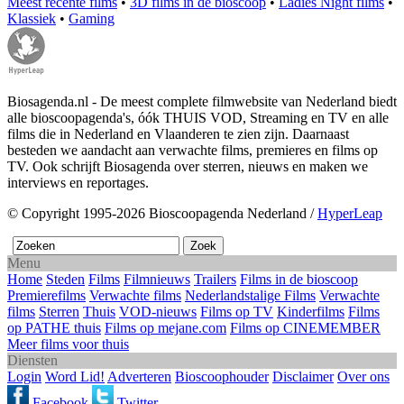
Meest recente films
•
3D films in de bioscoop
•
Ladies Night films
•
Klassiek
•
Gaming
Biosagenda.nl - De meest complete filmwebsite van Nederland biedt
alle bioscoopagenda's, óók THUIS VOD, Streaming en TV en alle
films die in Nederland en Vlaanderen te zien zijn. Daarnaast
besteden we aandacht aan verwachte films, premieres en films op
TV. Ook schrijft Biosagenda over sterren, nieuws en maken we
interviews en reportages.
© Copyright 1995-2026 Bioscoopagenda Nederland /
HyperLeap
Menu
Home
Steden
Films
Filmnieuws
Trailers
Films in de bioscoop
Premierefilms
Verwachte films
Nederlandstalige Films
Verwachte
films
Sterren
Thuis
VOD-nieuws
Films op TV
Kinderfilms
Films
op PATHE thuis
Films op mejane.com
Films op CINEMEMBER
Meer films voor thuis
Diensten
Login
Word Lid!
Adverteren
Bioscoophouder
Disclaimer
Over ons
Facebook
Twitter