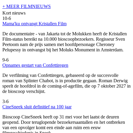
+ MEER FILMNIEUWS
Kort nieuws
10-6
Mama'ku ontvangt Kristallen Film
De documentaire
- van Jakarta tot de Molukken heeft de Kristallen
Film-status bereikt na 10.000 bioscoopbezoekers. Regisseur Sven
Peetoom nam de prijs samen met hoofdpersonage Cheroney
Pelupessy in ontvangst bij het Moluks Monument in Amsterdam.
9-6
Opnames gestart van Confettiregen
De verfilming van Confettiregen, gebaseerd op de succesvolle
roman van Splinter Chabot, is in productie gegaan. Roman Derwig
speelt de hoofdrol in de coming-of-agefilm, die op 7 oktober 2027 in
de bioscoop verschijnt.
3-6
CineSneek sluit definitief na 100 jaar
Bioscoop CineSneek heeft op 31 mei voor het laatst de deuren
geopend. Door teruglopende bezoekersaantallen en het ontbreken
van een opvolger komt een einde aan ruim een eeuw
filmgeschiedenis in Sneek.