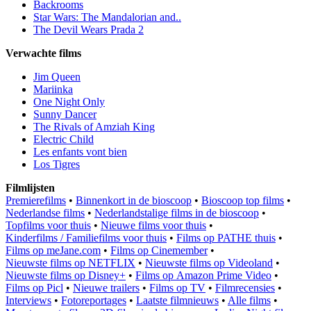
Backrooms
Star Wars: The Mandalorian and..
The Devil Wears Prada 2
Verwachte films
Jim Queen
Mariinka
One Night Only
Sunny Dancer
The Rivals of Amziah King
Electric Child
Les enfants vont bien
Los Tigres
Filmlijsten
Premierefilms
•
Binnenkort in de bioscoop
•
Bioscoop top films
•
Nederlandse films
•
Nederlandstalige films in de bioscoop
•
Topfilms voor thuis
•
Nieuwe films voor thuis
•
Kinderfilms / Familiefilms voor thuis
•
Films op PATHE thuis
•
Films op meJane.com
•
Films op Cinemember
•
Nieuwste films op NETFLIX
•
Nieuwste films op Videoland
•
Nieuwste films op Disney+
•
Films op Amazon Prime Video
•
Films op Picl
•
Nieuwe trailers
•
Films op TV
•
Filmrecensies
•
Interviews
•
Fotoreportages
•
Laatste filmnieuws
•
Alle films
•