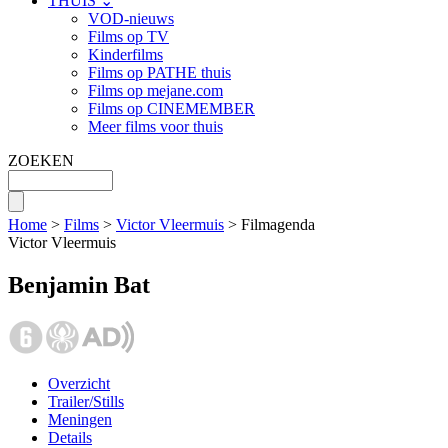
THUIS ⌄
VOD-nieuws
Films op TV
Kinderfilms
Films op PATHE thuis
Films op mejane.com
Films op CINEMEMBER
Meer films voor thuis
ZOEKEN
Home
>
Films
>
Victor Vleermuis
> Filmagenda
Victor Vleermuis
Benjamin Bat
Overzicht
Trailer/Stills
Meningen
Details