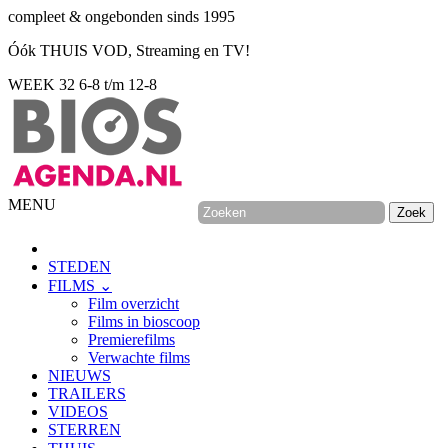
compleet & ongebonden sinds 1995
Óók THUIS VOD, Streaming en TV!
WEEK 32
6-8 t/m 12-8
MENU
STEDEN
FILMS ⌄
Film overzicht
Films in bioscoop
Premierefilms
Verwachte films
NIEUWS
TRAILERS
VIDEOS
STERREN