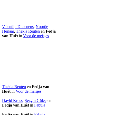
Valentijn Dhaenens
,
Noortje
Herlaar
,
Thekla Reuten
en
Fedja
van Huêt
in
Voor de meisjes
Thekla Reuten
en
Fedja van
Huêt
in
Voor de meisjes
David Kross
,
Sezgin Güleç
en
Fedja van Huêt
in
Fabula
Fedja van Huêt
in
Fabula