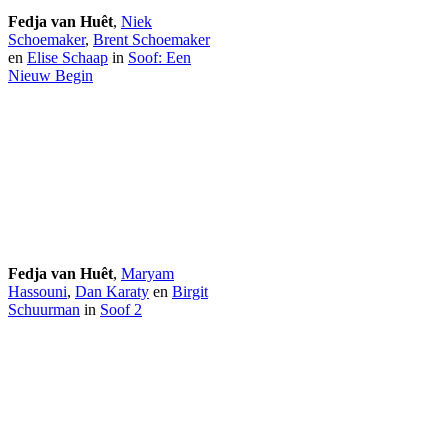
Fedja van Huêt
,
Niek
Schoemaker
,
Brent Schoemaker
en
Elise Schaap
in
Soof: Een
Nieuw Begin
Fedja van Huêt
,
Maryam
Hassouni
,
Dan Karaty
en
Birgit
Schuurman
in
Soof 2