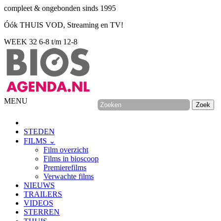
compleet & ongebonden sinds 1995
Óók THUIS VOD, Streaming en TV!
WEEK 32
6-8 t/m 12-8
MENU
STEDEN
FILMS ⌄
Film overzicht
Films in bioscoop
Premierefilms
Verwachte films
NIEUWS
TRAILERS
VIDEOS
STERREN