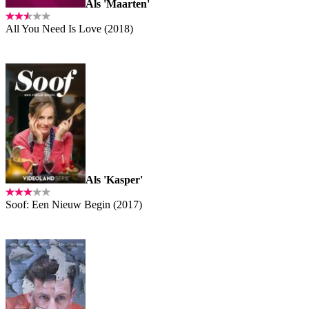
Als 'Maarten'
All You Need Is Love (2018)
Als 'Kasper'
Soof: Een Nieuw Begin (2017)