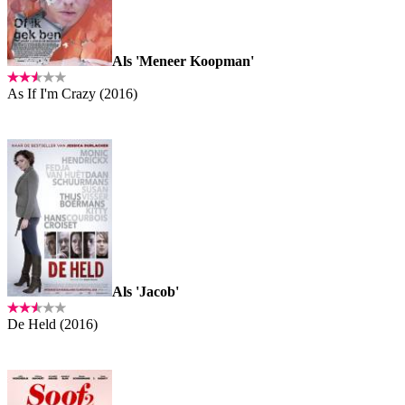
Als 'Meneer Koopman'
As If I'm Crazy (2016)
Als 'Jacob'
De Held (2016)