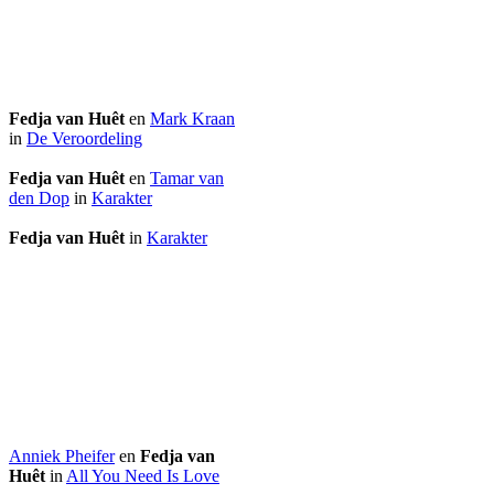
Fedja van Huêt
en
Mark Kraan
in
De Veroordeling
Fedja van Huêt
en
Tamar van
den Dop
in
Karakter
Fedja van Huêt
in
Karakter
Anniek Pheifer
en
Fedja van
Huêt
in
All You Need Is Love