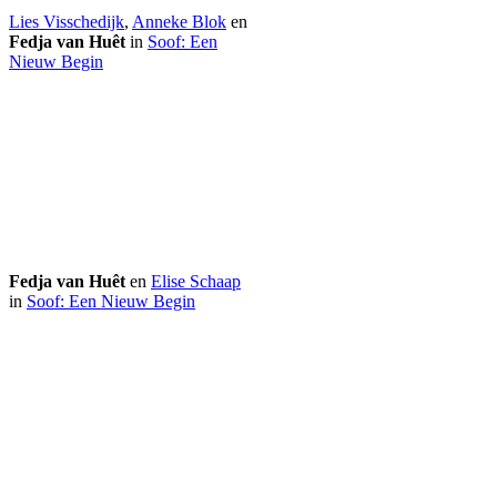
Lies Visschedijk
,
Anneke Blok
en
Fedja van Huêt
in
Soof: Een
Nieuw Begin
Fedja van Huêt
en
Elise Schaap
in
Soof: Een Nieuw Begin