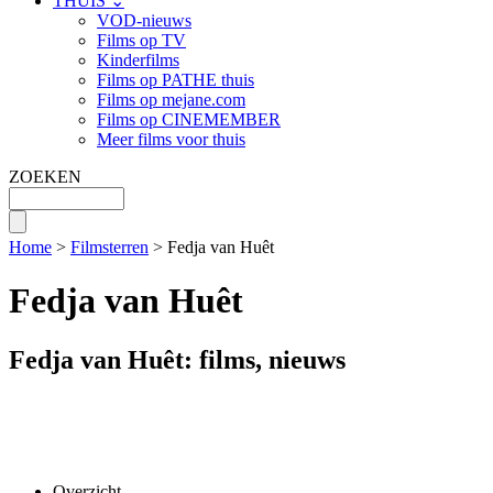
THUIS ⌄
VOD-nieuws
Films op TV
Kinderfilms
Films op PATHE thuis
Films op mejane.com
Films op CINEMEMBER
Meer films voor thuis
ZOEKEN
Home
>
Filmsterren
> Fedja van Huêt
Fedja van Huêt
Fedja van Huêt: films, nieuws
Overzicht