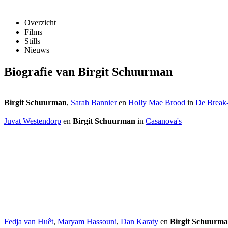
Overzicht
Films
Stills
Nieuws
Biografie van Birgit Schuurman
Birgit Schuurman
,
Sarah Bannier
en
Holly Mae Brood
in
De Break
Juvat Westendorp
en
Birgit Schuurman
in
Casanova's
Fedja van Huêt
,
Maryam Hassouni
,
Dan Karaty
en
Birgit Schuurm