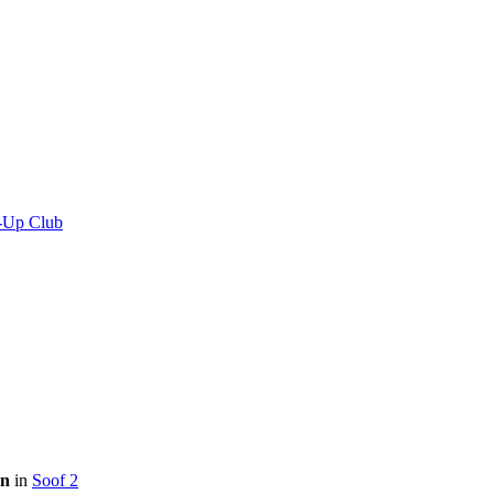
-Up Club
an
in
Soof 2