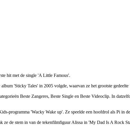
rste hit met de single 'A Little Famous'.
album 'Sticky Tales' in 2005 volgde, waarvan ze het grootste gedeelte 
tegorieën Beste Zangeres, Beste Single en Beste Videoclip. In datzel
X Kids-programma 'Wacky Wake up'. Ze speelde een hoofdrol als Pi in d
 ze de stem in van de tekenfilmfiguur Alissa in 'My Dad Is A Rock S