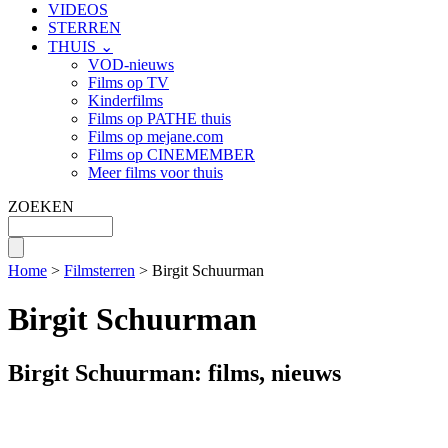
VIDEOS
STERREN
THUIS ⌄
VOD-nieuws
Films op TV
Kinderfilms
Films op PATHE thuis
Films op mejane.com
Films op CINEMEMBER
Meer films voor thuis
ZOEKEN
Home
>
Filmsterren
> Birgit Schuurman
Birgit Schuurman
Birgit Schuurman: films, nieuws