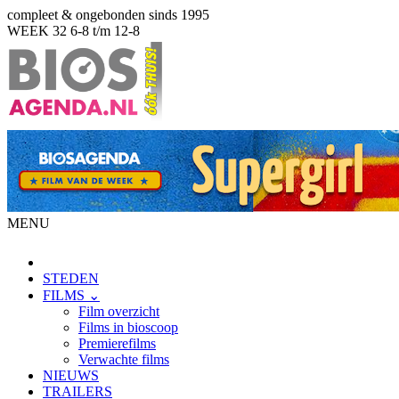
compleet & ongebonden sinds 1995
WEEK 32
6-8 t/m 12-8
MENU
STEDEN
FILMS ⌄
Film overzicht
Films in bioscoop
Premierefilms
Verwachte films
NIEUWS
TRAILERS