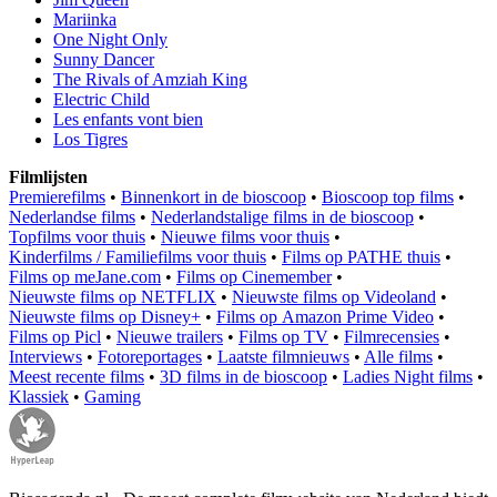
Mariinka
One Night Only
Sunny Dancer
The Rivals of Amziah King
Electric Child
Les enfants vont bien
Los Tigres
Filmlijsten
Premierefilms
•
Binnenkort in de bioscoop
•
Bioscoop top films
•
Nederlandse films
•
Nederlandstalige films in de bioscoop
•
Topfilms voor thuis
•
Nieuwe films voor thuis
•
Kinderfilms / Familiefilms voor thuis
•
Films op PATHE thuis
•
Films op meJane.com
•
Films op Cinemember
•
Nieuwste films op NETFLIX
•
Nieuwste films op Videoland
•
Nieuwste films op Disney+
•
Films op Amazon Prime Video
•
Films op Picl
•
Nieuwe trailers
•
Films op TV
•
Filmrecensies
•
Interviews
•
Fotoreportages
•
Laatste filmnieuws
•
Alle films
•
Meest recente films
•
3D films in de bioscoop
•
Ladies Night films
•
Klassiek
•
Gaming