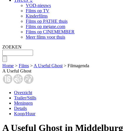
THUIS ⌄
VOD-nieuws
Films op TV
Kinderfilms
Films op PATHE thuis
Films op mejane.com
Films op CINEMEMBER
Meer films voor thuis
ZOEKEN
Home
>
Films
>
A Useful Ghost
> Filmagenda
A Useful Ghost
Overzicht
Trailer/Stills
Meningen
Details
Koop/Huur
A Useful Ghost in Middelburg