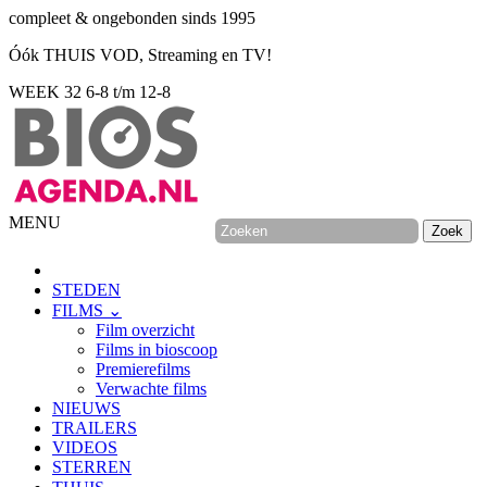
compleet & ongebonden sinds 1995
Óók THUIS VOD, Streaming en TV!
WEEK 32
6-8 t/m 12-8
MENU
STEDEN
FILMS ⌄
Film overzicht
Films in bioscoop
Premierefilms
Verwachte films
NIEUWS
TRAILERS
VIDEOS
STERREN