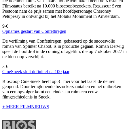
De documentaire
- van Jakarta tot de Molukken heeft de Kristallen
Film-status bereikt na 10.000 bioscoopbezoekers. Regisseur Sven
Peetoom nam de prijs samen met hoofdpersonage Cheroney
Pelupessy in ontvangst bij het Moluks Monument in Amsterdam.
9-6
Opnames gestart van Confettiregen
De verfilming van Confettiregen, gebaseerd op de succesvolle
roman van Splinter Chabot, is in productie gegaan. Roman Derwig
speelt de hoofdrol in de coming-of-agefilm, die op 7 oktober 2027 in
de bioscoop verschijnt.
3-6
CineSneek sluit definitief na 100 jaar
Bioscoop CineSneek heeft op 31 mei voor het laatst de deuren
geopend. Door teruglopende bezoekersaantallen en het ontbreken
van een opvolger komt een einde aan ruim een eeuw
filmgeschiedenis in Sneek.
+ MEER FILMNIEUWS