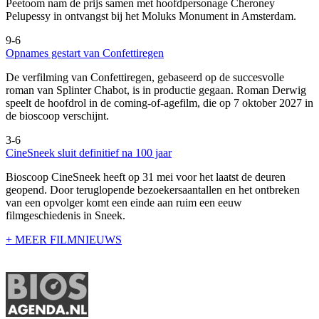
Peetoom nam de prijs samen met hoofdpersonage Cheroney
Pelupessy in ontvangst bij het Moluks Monument in Amsterdam.
9-6
Opnames gestart van Confettiregen
De verfilming van Confettiregen, gebaseerd op de succesvolle
roman van Splinter Chabot, is in productie gegaan. Roman Derwig
speelt de hoofdrol in de coming-of-agefilm, die op 7 oktober 2027 in
de bioscoop verschijnt.
3-6
CineSneek sluit definitief na 100 jaar
Bioscoop CineSneek heeft op 31 mei voor het laatst de deuren
geopend. Door teruglopende bezoekersaantallen en het ontbreken
van een opvolger komt een einde aan ruim een eeuw
filmgeschiedenis in Sneek.
+ MEER FILMNIEUWS