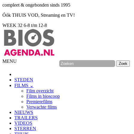
compleet & ongebonden sinds 1995
Óók THUIS VOD, Streaming en TV!
WEEK 32
6-8 t/m 12-8
MENU
STEDEN
FILMS ⌄
Film overzicht
Films in bioscoop
Premierefilms
Verwachte films
NIEUWS
TRAILERS
VIDEOS
STERREN