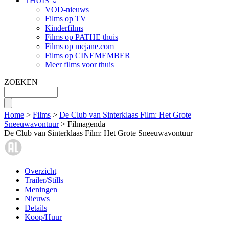
THUIS ⌄
VOD-nieuws
Films op TV
Kinderfilms
Films op PATHE thuis
Films op mejane.com
Films op CINEMEMBER
Meer films voor thuis
ZOEKEN
Home
>
Films
>
De Club van Sinterklaas Film: Het Grote
Sneeuwavontuur
> Filmagenda
De Club van Sinterklaas Film: Het Grote Sneeuwavontuur
Overzicht
Trailer/Stills
Meningen
Nieuws
Details
Koop/Huur