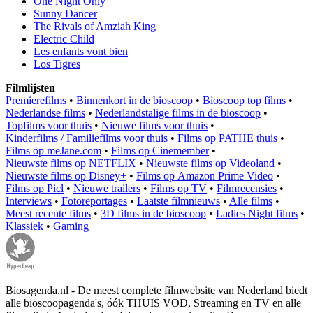
One Night Only
Sunny Dancer
The Rivals of Amziah King
Electric Child
Les enfants vont bien
Los Tigres
Filmlijsten
Premierefilms
•
Binnenkort in de bioscoop
•
Bioscoop top films
•
Nederlandse films
•
Nederlandstalige films in de bioscoop
•
Topfilms voor thuis
•
Nieuwe films voor thuis
•
Kinderfilms / Familiefilms voor thuis
•
Films op PATHE thuis
•
Films op meJane.com
•
Films op Cinemember
•
Nieuwste films op NETFLIX
•
Nieuwste films op Videoland
•
Nieuwste films op Disney+
•
Films op Amazon Prime Video
•
Films op Picl
•
Nieuwe trailers
•
Films op TV
•
Filmrecensies
•
Interviews
•
Fotoreportages
•
Laatste filmnieuws
•
Alle films
•
Meest recente films
•
3D films in de bioscoop
•
Ladies Night films
•
Klassiek
•
Gaming
Biosagenda.nl - De meest complete filmwebsite van Nederland biedt
alle bioscoopagenda's, óók THUIS VOD, Streaming en TV en alle