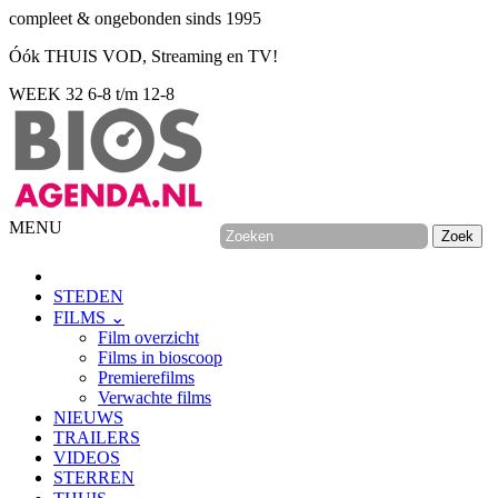
compleet & ongebonden sinds 1995
Óók THUIS VOD, Streaming en TV!
WEEK 32
6-8 t/m 12-8
MENU
STEDEN
FILMS ⌄
Film overzicht
Films in bioscoop
Premierefilms
Verwachte films
NIEUWS
TRAILERS
VIDEOS
STERREN