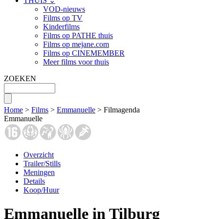
THUIS ⌄
VOD-nieuws
Films op TV
Kinderfilms
Films op PATHE thuis
Films op mejane.com
Films op CINEMEMBER
Meer films voor thuis
ZOEKEN
Home
>
Films
>
Emmanuelle
> Filmagenda
Emmanuelle
Overzicht
Trailer/Stills
Meningen
Details
Koop/Huur
Emmanuelle in Tilburg