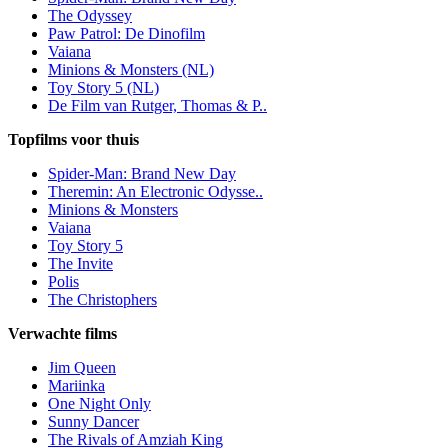
The Odyssey
Paw Patrol: De Dinofilm
Vaiana
Minions & Monsters (NL)
Toy Story 5 (NL)
De Film van Rutger, Thomas & P..
Topfilms voor thuis
Spider-Man: Brand New Day
Theremin: An Electronic Odysse..
Minions & Monsters
Vaiana
Toy Story 5
The Invite
Polis
The Christophers
Verwachte films
Jim Queen
Mariinka
One Night Only
Sunny Dancer
The Rivals of Amziah King