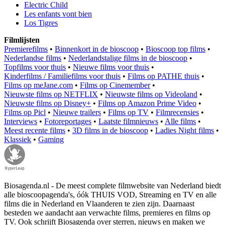
Electric Child
Les enfants vont bien
Los Tigres
Filmlijsten
Premierefilms
•
Binnenkort in de bioscoop
•
Bioscoop top films
•
Nederlandse films
•
Nederlandstalige films in de bioscoop
•
Topfilms voor thuis
•
Nieuwe films voor thuis
•
Kinderfilms / Familiefilms voor thuis
•
Films op PATHE thuis
•
Films op meJane.com
•
Films op Cinemember
•
Nieuwste films op NETFLIX
•
Nieuwste films op Videoland
•
Nieuwste films op Disney+
•
Films op Amazon Prime Video
•
Films op Picl
•
Nieuwe trailers
•
Films op TV
•
Filmrecensies
•
Interviews
•
Fotoreportages
•
Laatste filmnieuws
•
Alle films
•
Meest recente films
•
3D films in de bioscoop
•
Ladies Night films
•
Klassiek
•
Gaming
Biosagenda.nl - De meest complete filmwebsite van Nederland biedt
alle bioscoopagenda's, óók THUIS VOD, Streaming en TV en alle
films die in Nederland en Vlaanderen te zien zijn. Daarnaast
besteden we aandacht aan verwachte films, premieres en films op
TV. Ook schrijft Biosagenda over sterren, nieuws en maken we