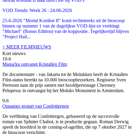
Mortal Kombat II slaat direct toe bij VOD's
VOD Trends: Week 26 : 24-06-2026
25-6-2026 "Mortal Kombat II" komt rechtstreeks uit de bioscoop
binnen op nummer 1 van de dagelijkse VOD-lijst en verdringt
"Michael" (Bonus Edition) van de koppositie. Tegelijkertijd blijven
"Project Hail...
+ MEER FILMNIEUWS
Kort nieuws
10-6
Mama'ku ontvangt Kristallen Film
De documentaire
- van Jakarta tot de Molukken heeft de Kristallen
Film-status bereikt na 10.000 bioscoopbezoekers. Regisseur Sven
Peetoom nam de prijs samen met hoofdpersonage Cheroney
Pelupessy in ontvangst bij het Moluks Monument in Amsterdam.
9-6
Opnames gestart van Confettiregen
De verfilming van Confettiregen, gebaseerd op de succesvolle
roman van Splinter Chabot, is in productie gegaan. Roman Derwig
speelt de hoofdrol in de coming-of-agefilm, die op 7 oktober 2027 in
de bioscoop verschijnt.