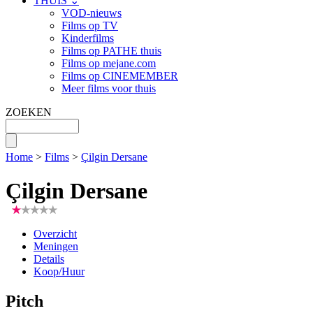
THUIS ⌄
VOD-nieuws
Films op TV
Kinderfilms
Films op PATHE thuis
Films op mejane.com
Films op CINEMEMBER
Meer films voor thuis
ZOEKEN
Home
>
Films
>
Çilgin Dersane
Çilgin Dersane
Overzicht
Meningen
Details
Koop/Huur
Pitch