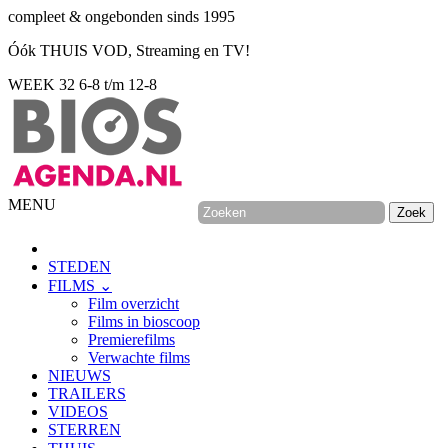
compleet & ongebonden sinds 1995
Óók THUIS VOD, Streaming en TV!
WEEK 32
6-8 t/m 12-8
MENU
STEDEN
FILMS ⌄
Film overzicht
Films in bioscoop
Premierefilms
Verwachte films
NIEUWS
TRAILERS
VIDEOS
STERREN