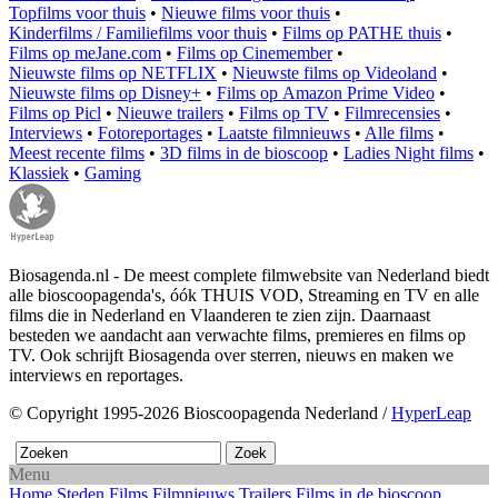
Topfilms voor thuis
•
Nieuwe films voor thuis
•
Kinderfilms / Familiefilms voor thuis
•
Films op PATHE thuis
•
Films op meJane.com
•
Films op Cinemember
•
Nieuwste films op NETFLIX
•
Nieuwste films op Videoland
•
Nieuwste films op Disney+
•
Films op Amazon Prime Video
•
Films op Picl
•
Nieuwe trailers
•
Films op TV
•
Filmrecensies
•
Interviews
•
Fotoreportages
•
Laatste filmnieuws
•
Alle films
•
Meest recente films
•
3D films in de bioscoop
•
Ladies Night films
•
Klassiek
•
Gaming
Biosagenda.nl - De meest complete filmwebsite van Nederland biedt
alle bioscoopagenda's, óók THUIS VOD, Streaming en TV en alle
films die in Nederland en Vlaanderen te zien zijn. Daarnaast
besteden we aandacht aan verwachte films, premieres en films op
TV. Ook schrijft Biosagenda over sterren, nieuws en maken we
interviews en reportages.
© Copyright 1995-2026 Bioscoopagenda Nederland /
HyperLeap
Menu
Home
Steden
Films
Filmnieuws
Trailers
Films in de bioscoop