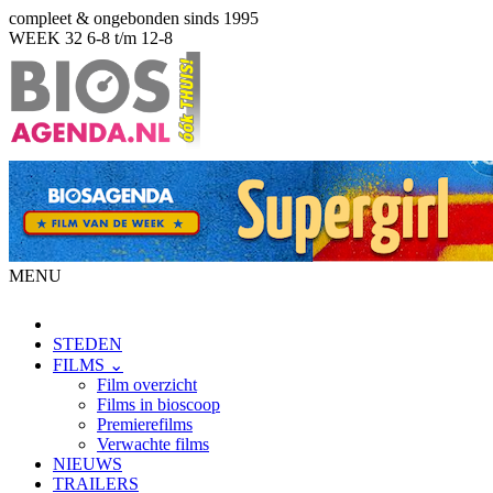
compleet & ongebonden sinds 1995
WEEK 32
6-8 t/m 12-8
MENU
STEDEN
FILMS ⌄
Film overzicht
Films in bioscoop
Premierefilms
Verwachte films
NIEUWS
TRAILERS