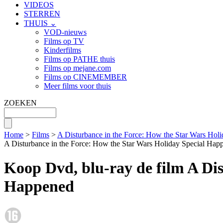
VIDEOS
STERREN
THUIS ⌄
VOD-nieuws
Films op TV
Kinderfilms
Films op PATHE thuis
Films op mejane.com
Films op CINEMEMBER
Meer films voor thuis
ZOEKEN
Home
>
Films
>
A Disturbance in the Force: How the Star Wars Hol
A Disturbance in the Force: How the Star Wars Holiday Special Hap
Koop Dvd, blu-ray de film A Di
Happened