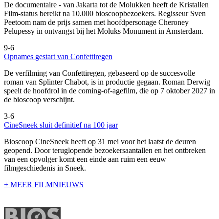
De documentaire
- van Jakarta tot de Molukken heeft de Kristallen
Film-status bereikt na 10.000 bioscoopbezoekers. Regisseur Sven
Peetoom nam de prijs samen met hoofdpersonage Cheroney
Pelupessy in ontvangst bij het Moluks Monument in Amsterdam.
9-6
Opnames gestart van Confettiregen
De verfilming van Confettiregen, gebaseerd op de succesvolle
roman van Splinter Chabot, is in productie gegaan. Roman Derwig
speelt de hoofdrol in de coming-of-agefilm, die op 7 oktober 2027 in
de bioscoop verschijnt.
3-6
CineSneek sluit definitief na 100 jaar
Bioscoop CineSneek heeft op 31 mei voor het laatst de deuren
geopend. Door teruglopende bezoekersaantallen en het ontbreken
van een opvolger komt een einde aan ruim een eeuw
filmgeschiedenis in Sneek.
+ MEER FILMNIEUWS