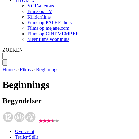
THUIS ⌄
VOD-nieuws
Films op TV
Kinderfilms
Films op PATHE thuis
Films op mejane.com
Films op CINEMEMBER
Meer films voor thuis
ZOEKEN
Home
>
Films
>
Beginnings
Beginnings
Begyndelser
Overzicht
Trailer/Stills