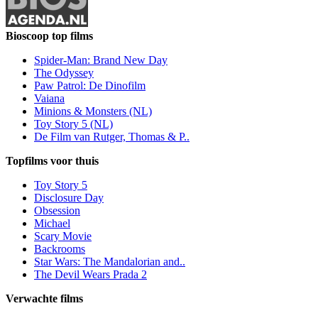
Bioscoop top films
Spider-Man: Brand New Day
The Odyssey
Paw Patrol: De Dinofilm
Vaiana
Minions & Monsters (NL)
Toy Story 5 (NL)
De Film van Rutger, Thomas & P..
Topfilms voor thuis
Toy Story 5
Disclosure Day
Obsession
Michael
Scary Movie
Backrooms
Star Wars: The Mandalorian and..
The Devil Wears Prada 2
Verwachte films