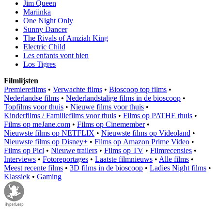
Jim Queen
Mariinka
One Night Only
Sunny Dancer
The Rivals of Amziah King
Electric Child
Les enfants vont bien
Los Tigres
Filmlijsten
Premierefilms
•
Verwachte films
•
Bioscoop top films
•
Nederlandse films
•
Nederlandstalige films in de bioscoop
•
Topfilms voor thuis
•
Nieuwe films voor thuis
•
Kinderfilms / Familiefilms voor thuis
•
Films op PATHE thuis
•
Films op meJane.com
•
Films op Cinemember
•
Nieuwste films op NETFLIX
•
Nieuwste films op Videoland
•
Nieuwste films op Disney+
•
Films op Amazon Prime Video
•
Films op Picl
•
Nieuwe trailers
•
Films op TV
•
Filmrecensies
•
Interviews
•
Fotoreportages
•
Laatste filmnieuws
•
Alle films
•
Meest recente films
•
3D films in de bioscoop
•
Ladies Night films
•
Klassiek
•
Gaming