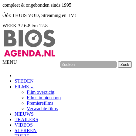
compleet & ongebonden sinds 1995
Óók THUIS VOD, Streaming en TV!
WEEK 32
6-8 t/m 12-8
MENU
STEDEN
FILMS ⌄
Film overzicht
Films in bioscoop
Premierefilms
Verwachte films
NIEUWS
TRAILERS
VIDEOS
STERREN