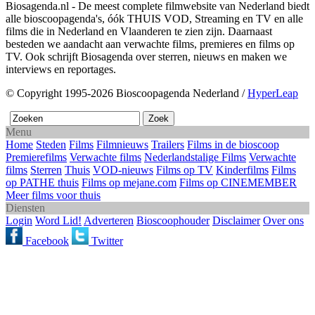
Biosagenda.nl - De meest complete filmwebsite van Nederland biedt
alle bioscoopagenda's, óók THUIS VOD, Streaming en TV en alle
films die in Nederland en Vlaanderen te zien zijn. Daarnaast
besteden we aandacht aan verwachte films, premieres en films op
TV. Ook schrijft Biosagenda over sterren, nieuws en maken we
interviews en reportages.
© Copyright 1995-2026 Bioscoopagenda Nederland /
HyperLeap
Menu
Home
Steden
Films
Filmnieuws
Trailers
Films in de bioscoop
Premierefilms
Verwachte films
Nederlandstalige Films
Verwachte
films
Sterren
Thuis
VOD-nieuws
Films op TV
Kinderfilms
Films
op PATHE thuis
Films op mejane.com
Films op CINEMEMBER
Meer films voor thuis
Diensten
Login
Word Lid!
Adverteren
Bioscoophouder
Disclaimer
Over ons
Facebook
Twitter