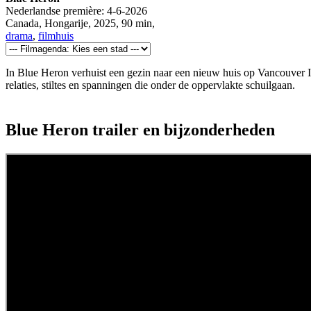
Nederlandse première:
4-6-2026
Canada, Hongarije
,
2025
,
90 min
,
drama
,
filmhuis
In Blue Heron verhuist een gezin naar een nieuw huis op Vancouver Is
relaties, stiltes en spanningen die onder de oppervlakte schuilgaan.
Blue Heron trailer en bijzonderheden