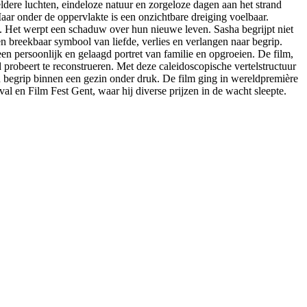
ldere luchten, eindeloze natuur en zorgeloze dagen aan het strand
aar onder de oppervlakte is een onzichtbare dreiging voelbaar.
k. Het werpt een schaduw over hun nieuwe leven. Sasha begrijpt niet
n breekbaar symbool van liefde, verlies en verlangen naar begrip.
n persoonlijk en gelaagd portret van familie en opgroeien. De film,
 probeert te reconstrueren. Met deze caleidoscopische vertelstructuur
en begrip binnen een gezin onder druk. De film ging in wereldpremière
al en Film Fest Gent, waar hij diverse prijzen in de wacht sleepte.