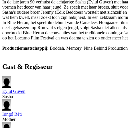
In de late jaren 90 verhuist de achtjarige Sasha (Eylul Guven) met ha
vormen het decor van haar jeugd. Ze speelt met haar broers, sluit voo
Sasha’s oudere broer Jeremy (Edik Beddoes) worstelt met zichzelf en 
wat hem kwelt, maar zoekt toch zijn nabijheid. In een zeldzaam momen
In Blue Heron, het speelfilmdebuut van de Canadees-Hongaarse filmma
deels gebaseerd op Romvari’s eigen jeugd, volgt Sasha niet alleen als
doorbreekt Blue Heron de conventies van het traditionele coming-of-a
op het Locarno Film Festival en was daarna te zien op onder meer het T
Productiemaatschappij:
Boddah, Memory, Nine Behind Productions,
Cast & Regisseur
Eylul Guven
Sasha
Iringó Réti
Mother