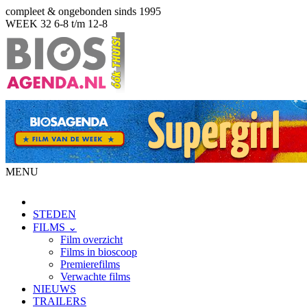
compleet & ongebonden sinds 1995
WEEK 32
6-8 t/m 12-8
MENU
STEDEN
FILMS ⌄
Film overzicht
Films in bioscoop
Premierefilms
Verwachte films
NIEUWS
TRAILERS