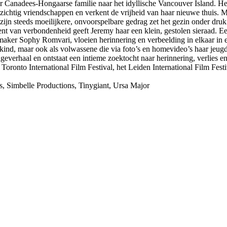
ar Canadees-Hongaarse familie naar het idyllische Vancouver Island. He
rzichtig vriendschappen en verkent de vrijheid van haar nieuwe thuis. M
zijn steeds moeilijkere, onvoorspelbare gedrag zet het gezin onder dru
t van verbondenheid geeft Jeremy haar een klein, gestolen sieraad. Ee
ker Sophy Romvari, vloeien herinnering en verbeelding in elkaar in ee
 kind, maar ook als volwassene die via foto’s en homevideo’s haar jeugd
geverhaal en ontstaat een intieme zoektocht naar herinnering, verlies 
oronto International Film Festival, het Leiden International Film Festiv
 Simbelle Productions, Tinygiant, Ursa Major