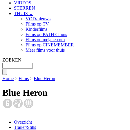
VIDEOS
STERREN
THUIS ⌄
VOD-nieuws
Films op TV
Kinderfilms
Films op PATHE thuis
Films op mejane.com
Films op CINEMEMBER
Meer films voor thuis
ZOEKEN
Home
>
Films
>
Blue Heron
Blue Heron
Overzicht
Trailer/Stills