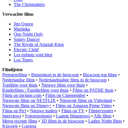
The Christophers
Verwachte films
Jim Queen
Mariinka
One Night Only
Sunny Dancer
The Rivals of Amziah King
Electric Child
Les enfants vont bien
Los Tigres
Filmlijsten
Premierefilms
•
Binnenkort in de bioscoop
•
Bioscoop top films
•
Nederlandse films
•
Nederlandstalige films in de bioscoop
•
Topfilms voor thuis
•
Nieuwe films voor thuis
•
Kinderfilms / Familiefilms voor thuis
•
Films op PATHE thuis
•
Films op meJane.com
•
Films op Cinemember
•
Nieuwste films op NETFLIX
•
Nieuwste films op Videoland
•
Nieuwste films op Disney+
•
Films op Amazon Prime Video
•
Films op Picl
•
Nieuwe trailers
•
Films op TV
•
Filmrecensies
•
Interviews
•
Fotoreportages
•
Laatste filmnieuws
•
Alle films
•
Meest recente films
•
3D films in de bioscoop
•
Ladies Night films
•
Klassiek
•
Gaming