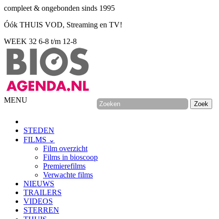
compleet & ongebonden sinds 1995
Óók THUIS VOD, Streaming en TV!
WEEK 32
6-8 t/m 12-8
MENU
STEDEN
FILMS ⌄
Film overzicht
Films in bioscoop
Premierefilms
Verwachte films
NIEUWS
TRAILERS
VIDEOS
STERREN