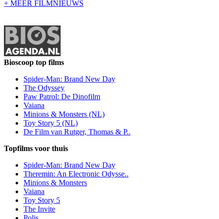
+ MEER FILMNIEUWS
Bioscoop top films
Spider-Man: Brand New Day
The Odyssey
Paw Patrol: De Dinofilm
Vaiana
Minions & Monsters (NL)
Toy Story 5 (NL)
De Film van Rutger, Thomas & P..
Topfilms voor thuis
Spider-Man: Brand New Day
Theremin: An Electronic Odysse..
Minions & Monsters
Vaiana
Toy Story 5
The Invite
Polis