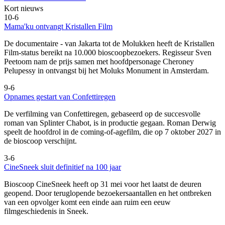
Kort nieuws
10-6
Mama'ku ontvangt Kristallen Film
De documentaire
- van Jakarta tot de Molukken heeft de Kristallen
Film-status bereikt na 10.000 bioscoopbezoekers. Regisseur Sven
Peetoom nam de prijs samen met hoofdpersonage Cheroney
Pelupessy in ontvangst bij het Moluks Monument in Amsterdam.
9-6
Opnames gestart van Confettiregen
De verfilming van Confettiregen, gebaseerd op de succesvolle
roman van Splinter Chabot, is in productie gegaan. Roman Derwig
speelt de hoofdrol in de coming-of-agefilm, die op 7 oktober 2027 in
de bioscoop verschijnt.
3-6
CineSneek sluit definitief na 100 jaar
Bioscoop CineSneek heeft op 31 mei voor het laatst de deuren
geopend. Door teruglopende bezoekersaantallen en het ontbreken
van een opvolger komt een einde aan ruim een eeuw
filmgeschiedenis in Sneek.