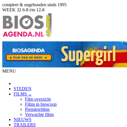
compleet & ongebonden sinds 1995
WEEK 32
6-8 t/m 12-8
MENU
STEDEN
FILMS ⌄
Film overzicht
Films in bioscoop
Premierefilms
Verwachte films
NIEUWS
TRAILERS