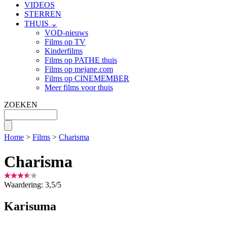
VIDEOS
STERREN
THUIS ⌄
VOD-nieuws
Films op TV
Kinderfilms
Films op PATHE thuis
Films op mejane.com
Films op CINEMEMBER
Meer films voor thuis
ZOEKEN
Home
>
Films
>
Charisma
Charisma
Waardering:
3,5
/
5
Karisuma