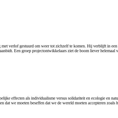
ng met verlof gestuurd om weer tot zichzelf te komen. Hij verblijft in e
 aanbidt. Een groep projectontwikkelaars ziet de boom liever helemaal v
lijke effecten als individualisme versus solidariteit en ecologie en nat
zien dat we moeten beseffen dat we de wereld moeten accepteren zoals hij