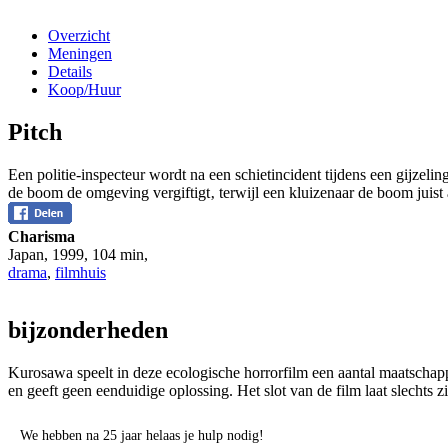
Overzicht
Meningen
Details
Koop/Huur
Pitch
Een politie-inspecteur wordt na een schietincident tijdens een gijzeli
de boom de omgeving vergiftigt‚ terwijl een kluizenaar de boom juist
Charisma
Japan
,
1999
,
104 min
,
drama
,
filmhuis
bijzonderheden
Kurosawa speelt in deze ecologische horrorfilm een aantal maatschappe
en geeft geen eenduidige oplossing. Het slot van de film laat slechts 
We hebben na 25 jaar helaas je hulp nodig!