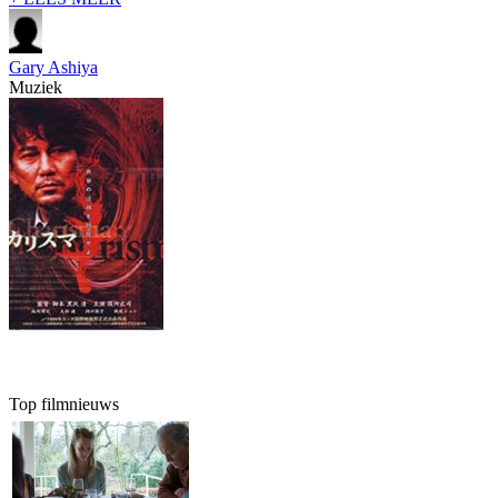
Gary Ashiya
Muziek
Top filmnieuws