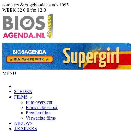
compleet & ongebonden sinds 1995
WEEK 32
6-8 t/m 12-8
MENU
STEDEN
FILMS ⌄
Film overzicht
Films in bioscoop
Premierefilms
Verwachte films
NIEUWS
TRAILERS