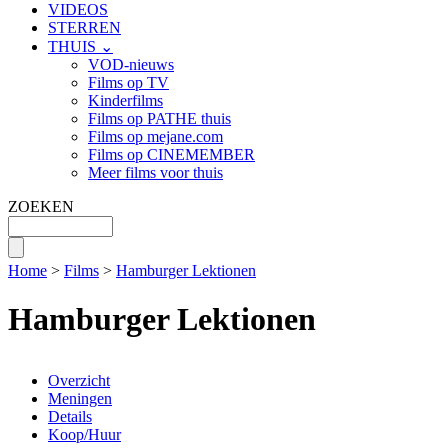
VIDEOS
STERREN
THUIS ⌄
VOD-nieuws
Films op TV
Kinderfilms
Films op PATHE thuis
Films op mejane.com
Films op CINEMEMBER
Meer films voor thuis
ZOEKEN
Home
>
Films
>
Hamburger Lektionen
Hamburger Lektionen
Overzicht
Meningen
Details
Koop/Huur