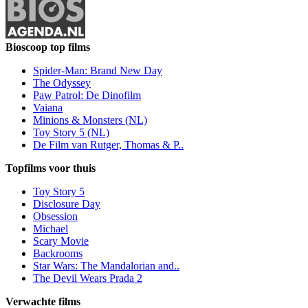
Bioscoop top films
Spider-Man: Brand New Day
The Odyssey
Paw Patrol: De Dinofilm
Vaiana
Minions & Monsters (NL)
Toy Story 5 (NL)
De Film van Rutger, Thomas & P..
Topfilms voor thuis
Toy Story 5
Disclosure Day
Obsession
Michael
Scary Movie
Backrooms
Star Wars: The Mandalorian and..
The Devil Wears Prada 2
Verwachte films