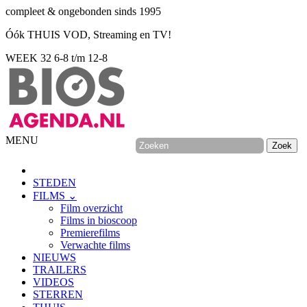
compleet & ongebonden sinds 1995
Óók THUIS VOD, Streaming en TV!
WEEK 32
6-8 t/m 12-8
MENU
STEDEN
FILMS ⌄
Film overzicht
Films in bioscoop
Premierefilms
Verwachte films
NIEUWS
TRAILERS
VIDEOS
STERREN