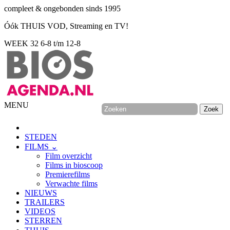
compleet & ongebonden sinds 1995
Óók THUIS VOD, Streaming en TV!
WEEK 32
6-8 t/m 12-8
MENU
STEDEN
FILMS ⌄
Film overzicht
Films in bioscoop
Premierefilms
Verwachte films
NIEUWS
TRAILERS
VIDEOS
STERREN