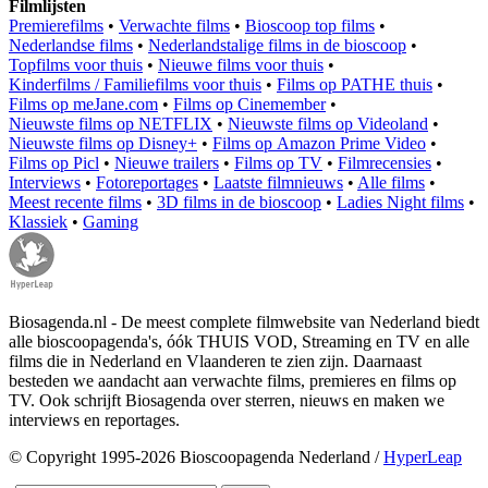
Filmlijsten
Premierefilms
•
Verwachte films
•
Bioscoop top films
•
Nederlandse films
•
Nederlandstalige films in de bioscoop
•
Topfilms voor thuis
•
Nieuwe films voor thuis
•
Kinderfilms / Familiefilms voor thuis
•
Films op PATHE thuis
•
Films op meJane.com
•
Films op Cinemember
•
Nieuwste films op NETFLIX
•
Nieuwste films op Videoland
•
Nieuwste films op Disney+
•
Films op Amazon Prime Video
•
Films op Picl
•
Nieuwe trailers
•
Films op TV
•
Filmrecensies
•
Interviews
•
Fotoreportages
•
Laatste filmnieuws
•
Alle films
•
Meest recente films
•
3D films in de bioscoop
•
Ladies Night films
•
Klassiek
•
Gaming
Biosagenda.nl - De meest complete filmwebsite van Nederland biedt
alle bioscoopagenda's, óók THUIS VOD, Streaming en TV en alle
films die in Nederland en Vlaanderen te zien zijn. Daarnaast
besteden we aandacht aan verwachte films, premieres en films op
TV. Ook schrijft Biosagenda over sterren, nieuws en maken we
interviews en reportages.
© Copyright 1995-2026 Bioscoopagenda Nederland /
HyperLeap