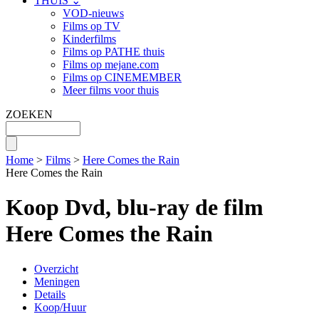
THUIS ⌄
VOD-nieuws
Films op TV
Kinderfilms
Films op PATHE thuis
Films op mejane.com
Films op CINEMEMBER
Meer films voor thuis
ZOEKEN
Home
>
Films
>
Here Comes the Rain
Here Comes the Rain
Koop Dvd, blu-ray de film
Here Comes the Rain
Overzicht
Meningen
Details
Koop/Huur