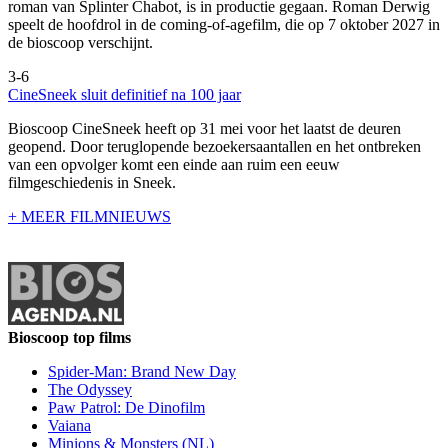
roman van Splinter Chabot, is in productie gegaan. Roman Derwig
speelt de hoofdrol in de coming-of-agefilm, die op 7 oktober 2027 in
de bioscoop verschijnt.
3-6
CineSneek sluit definitief na 100 jaar
Bioscoop CineSneek heeft op 31 mei voor het laatst de deuren
geopend. Door teruglopende bezoekersaantallen en het ontbreken
van een opvolger komt een einde aan ruim een eeuw
filmgeschiedenis in Sneek.
+ MEER FILMNIEUWS
Bioscoop top films
Spider-Man: Brand New Day
The Odyssey
Paw Patrol: De Dinofilm
Vaiana
Minions & Monsters (NL)