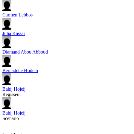
Carmen Lebbos
Julia Kassar
Diamand Abou Abboud
Bernadette Hodeib
Bahij Hojeij
Regisseur
Bahij Hojeij
Scenario