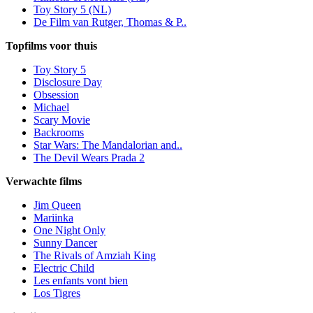
Toy Story 5 (NL)
De Film van Rutger, Thomas & P..
Topfilms voor thuis
Toy Story 5
Disclosure Day
Obsession
Michael
Scary Movie
Backrooms
Star Wars: The Mandalorian and..
The Devil Wears Prada 2
Verwachte films
Jim Queen
Mariinka
One Night Only
Sunny Dancer
The Rivals of Amziah King
Electric Child
Les enfants vont bien
Los Tigres