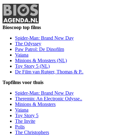
Bioscoop top films
Spider-Man: Brand New Day
The Odyssey
Paw Patrol: De Dinofilm
Vaiana
Minions & Monsters (NL)
Toy Story 5 (NL)
De Film van Rutger, Thomas & P..
Topfilms voor thuis
Spider-Man: Brand New Day
Theremin: An Electronic Odysse..
Minions & Monsters
Vaiana
Toy Story 5
The Invite
Polis
The Christophers