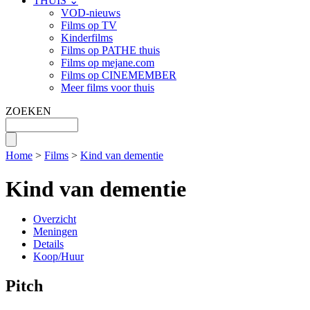
THUIS ⌄
VOD-nieuws
Films op TV
Kinderfilms
Films op PATHE thuis
Films op mejane.com
Films op CINEMEMBER
Meer films voor thuis
ZOEKEN
Home
>
Films
>
Kind van dementie
Kind van dementie
Overzicht
Meningen
Details
Koop/Huur
Pitch