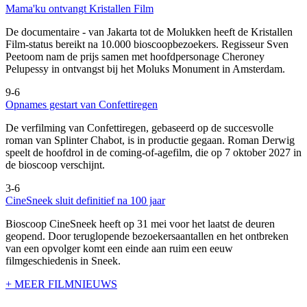
Mama'ku ontvangt Kristallen Film
De documentaire
- van Jakarta tot de Molukken heeft de Kristallen
Film-status bereikt na 10.000 bioscoopbezoekers. Regisseur Sven
Peetoom nam de prijs samen met hoofdpersonage Cheroney
Pelupessy in ontvangst bij het Moluks Monument in Amsterdam.
9-6
Opnames gestart van Confettiregen
De verfilming van Confettiregen, gebaseerd op de succesvolle
roman van Splinter Chabot, is in productie gegaan. Roman Derwig
speelt de hoofdrol in de coming-of-agefilm, die op 7 oktober 2027 in
de bioscoop verschijnt.
3-6
CineSneek sluit definitief na 100 jaar
Bioscoop CineSneek heeft op 31 mei voor het laatst de deuren
geopend. Door teruglopende bezoekersaantallen en het ontbreken
van een opvolger komt een einde aan ruim een eeuw
filmgeschiedenis in Sneek.
+ MEER FILMNIEUWS