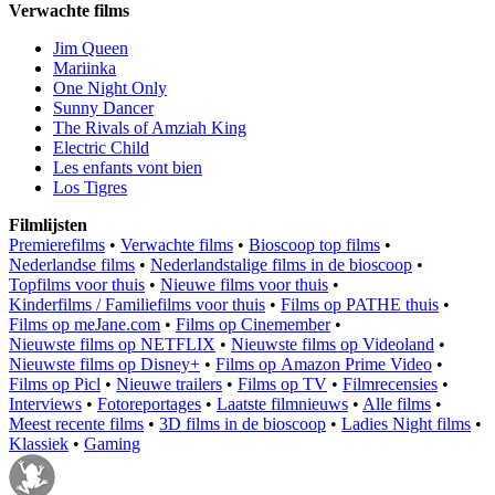
Verwachte films
Jim Queen
Mariinka
One Night Only
Sunny Dancer
The Rivals of Amziah King
Electric Child
Les enfants vont bien
Los Tigres
Filmlijsten
Premierefilms
•
Verwachte films
•
Bioscoop top films
•
Nederlandse films
•
Nederlandstalige films in de bioscoop
•
Topfilms voor thuis
•
Nieuwe films voor thuis
•
Kinderfilms / Familiefilms voor thuis
•
Films op PATHE thuis
•
Films op meJane.com
•
Films op Cinemember
•
Nieuwste films op NETFLIX
•
Nieuwste films op Videoland
•
Nieuwste films op Disney+
•
Films op Amazon Prime Video
•
Films op Picl
•
Nieuwe trailers
•
Films op TV
•
Filmrecensies
•
Interviews
•
Fotoreportages
•
Laatste filmnieuws
•
Alle films
•
Meest recente films
•
3D films in de bioscoop
•
Ladies Night films
•
Klassiek
•
Gaming