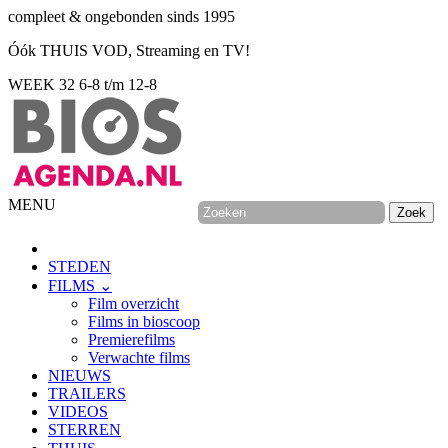
compleet & ongebonden sinds 1995
Óók THUIS VOD, Streaming en TV!
WEEK 32
6-8 t/m 12-8
MENU
STEDEN
FILMS ⌄
Film overzicht
Films in bioscoop
Premierefilms
Verwachte films
NIEUWS
TRAILERS
VIDEOS
STERREN