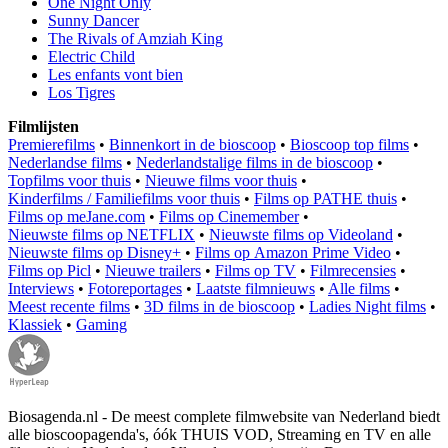
One Night Only
Sunny Dancer
The Rivals of Amziah King
Electric Child
Les enfants vont bien
Los Tigres
Filmlijsten
Premierefilms
•
Binnenkort in de bioscoop
•
Bioscoop top films
•
Nederlandse films
•
Nederlandstalige films in de bioscoop
•
Topfilms voor thuis
•
Nieuwe films voor thuis
•
Kinderfilms / Familiefilms voor thuis
•
Films op PATHE thuis
•
Films op meJane.com
•
Films op Cinemember
•
Nieuwste films op NETFLIX
•
Nieuwste films op Videoland
•
Nieuwste films op Disney+
•
Films op Amazon Prime Video
•
Films op Picl
•
Nieuwe trailers
•
Films op TV
•
Filmrecensies
•
Interviews
•
Fotoreportages
•
Laatste filmnieuws
•
Alle films
•
Meest recente films
•
3D films in de bioscoop
•
Ladies Night films
•
Klassiek
•
Gaming
Biosagenda.nl - De meest complete filmwebsite van Nederland biedt
alle bioscoopagenda's, óók THUIS VOD, Streaming en TV en alle