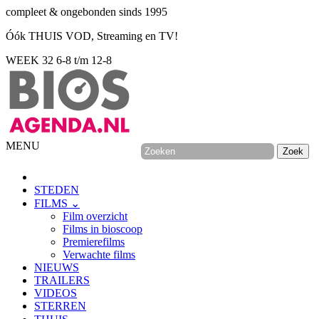
compleet & ongebonden sinds 1995
Óók THUIS VOD, Streaming en TV!
WEEK 32
6-8 t/m 12-8
MENU
STEDEN
FILMS ⌄
Film overzicht
Films in bioscoop
Premierefilms
Verwachte films
NIEUWS
TRAILERS
VIDEOS
STERREN