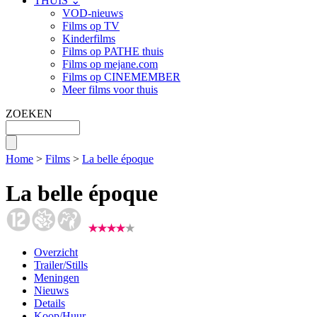
THUIS ⌄
VOD-nieuws
Films op TV
Kinderfilms
Films op PATHE thuis
Films op mejane.com
Films op CINEMEMBER
Meer films voor thuis
ZOEKEN
Home
>
Films
>
La belle époque
La belle époque
Overzicht
Trailer/Stills
Meningen
Nieuws
Details
Koop/Huur