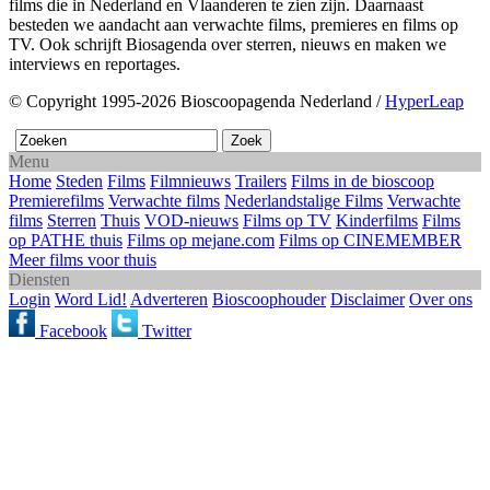
films die in Nederland en Vlaanderen te zien zijn. Daarnaast
besteden we aandacht aan verwachte films, premieres en films op
TV. Ook schrijft Biosagenda over sterren, nieuws en maken we
interviews en reportages.
© Copyright 1995-2026 Bioscoopagenda Nederland /
HyperLeap
Menu
Home
Steden
Films
Filmnieuws
Trailers
Films in de bioscoop
Premierefilms
Verwachte films
Nederlandstalige Films
Verwachte
films
Sterren
Thuis
VOD-nieuws
Films op TV
Kinderfilms
Films
op PATHE thuis
Films op mejane.com
Films op CINEMEMBER
Meer films voor thuis
Diensten
Login
Word Lid!
Adverteren
Bioscoophouder
Disclaimer
Over ons
Facebook
Twitter