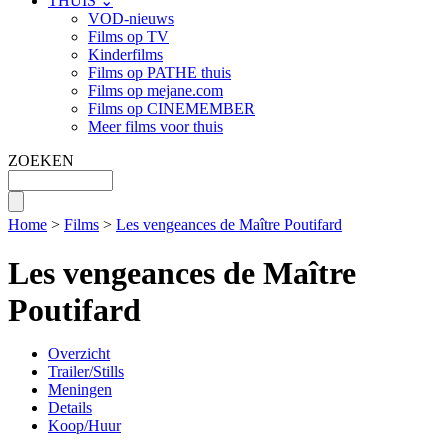
THUIS ⌄
VOD-nieuws
Films op TV
Kinderfilms
Films op PATHE thuis
Films op mejane.com
Films op CINEMEMBER
Meer films voor thuis
ZOEKEN
Home
>
Films
>
Les vengeances de Maître Poutifard
Les vengeances de Maître
Poutifard
Overzicht
Trailer/Stills
Meningen
Details
Koop/Huur