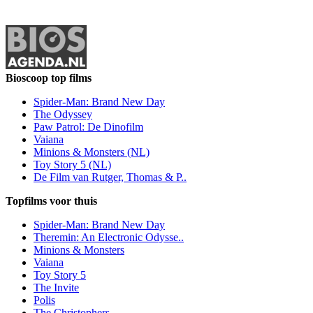
Bioscoop top films
Spider-Man: Brand New Day
The Odyssey
Paw Patrol: De Dinofilm
Vaiana
Minions & Monsters (NL)
Toy Story 5 (NL)
De Film van Rutger, Thomas & P..
Topfilms voor thuis
Spider-Man: Brand New Day
Theremin: An Electronic Odysse..
Minions & Monsters
Vaiana
Toy Story 5
The Invite
Polis
The Christophers