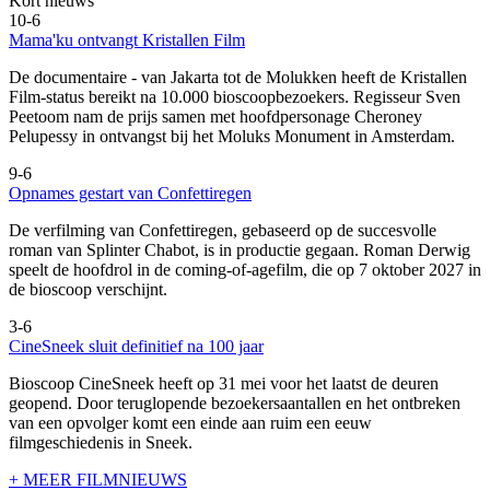
Kort nieuws
10-6
Mama'ku ontvangt Kristallen Film
De documentaire
- van Jakarta tot de Molukken heeft de Kristallen
Film-status bereikt na 10.000 bioscoopbezoekers. Regisseur Sven
Peetoom nam de prijs samen met hoofdpersonage Cheroney
Pelupessy in ontvangst bij het Moluks Monument in Amsterdam.
9-6
Opnames gestart van Confettiregen
De verfilming van Confettiregen, gebaseerd op de succesvolle
roman van Splinter Chabot, is in productie gegaan. Roman Derwig
speelt de hoofdrol in de coming-of-agefilm, die op 7 oktober 2027 in
de bioscoop verschijnt.
3-6
CineSneek sluit definitief na 100 jaar
Bioscoop CineSneek heeft op 31 mei voor het laatst de deuren
geopend. Door teruglopende bezoekersaantallen en het ontbreken
van een opvolger komt een einde aan ruim een eeuw
filmgeschiedenis in Sneek.
+ MEER FILMNIEUWS