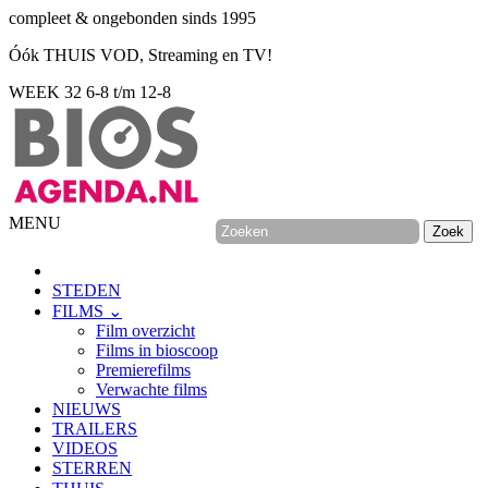
compleet & ongebonden sinds 1995
Óók THUIS VOD, Streaming en TV!
WEEK 32
6-8 t/m 12-8
MENU
STEDEN
FILMS ⌄
Film overzicht
Films in bioscoop
Premierefilms
Verwachte films
NIEUWS
TRAILERS
VIDEOS
STERREN