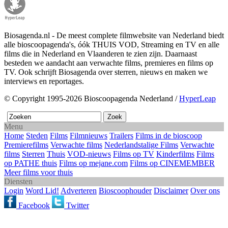
Biosagenda.nl - De meest complete filmwebsite van Nederland biedt
alle bioscoopagenda's, óók THUIS VOD, Streaming en TV en alle
films die in Nederland en Vlaanderen te zien zijn. Daarnaast
besteden we aandacht aan verwachte films, premieres en films op
TV. Ook schrijft Biosagenda over sterren, nieuws en maken we
interviews en reportages.
© Copyright 1995-2026 Bioscoopagenda Nederland /
HyperLeap
Menu
Home
Steden
Films
Filmnieuws
Trailers
Films in de bioscoop
Premierefilms
Verwachte films
Nederlandstalige Films
Verwachte
films
Sterren
Thuis
VOD-nieuws
Films op TV
Kinderfilms
Films
op PATHE thuis
Films op mejane.com
Films op CINEMEMBER
Meer films voor thuis
Diensten
Login
Word Lid!
Adverteren
Bioscoophouder
Disclaimer
Over ons
Facebook
Twitter