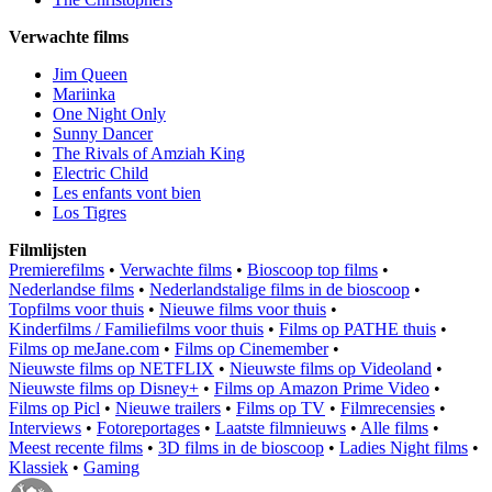
Verwachte films
Jim Queen
Mariinka
One Night Only
Sunny Dancer
The Rivals of Amziah King
Electric Child
Les enfants vont bien
Los Tigres
Filmlijsten
Premierefilms
•
Verwachte films
•
Bioscoop top films
•
Nederlandse films
•
Nederlandstalige films in de bioscoop
•
Topfilms voor thuis
•
Nieuwe films voor thuis
•
Kinderfilms / Familiefilms voor thuis
•
Films op PATHE thuis
•
Films op meJane.com
•
Films op Cinemember
•
Nieuwste films op NETFLIX
•
Nieuwste films op Videoland
•
Nieuwste films op Disney+
•
Films op Amazon Prime Video
•
Films op Picl
•
Nieuwe trailers
•
Films op TV
•
Filmrecensies
•
Interviews
•
Fotoreportages
•
Laatste filmnieuws
•
Alle films
•
Meest recente films
•
3D films in de bioscoop
•
Ladies Night films
•
Klassiek
•
Gaming