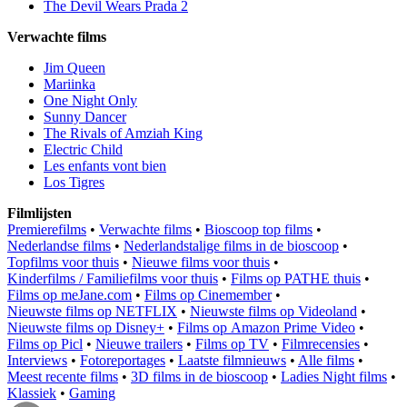
The Devil Wears Prada 2
Verwachte films
Jim Queen
Mariinka
One Night Only
Sunny Dancer
The Rivals of Amziah King
Electric Child
Les enfants vont bien
Los Tigres
Filmlijsten
Premierefilms
•
Verwachte films
•
Bioscoop top films
•
Nederlandse films
•
Nederlandstalige films in de bioscoop
•
Topfilms voor thuis
•
Nieuwe films voor thuis
•
Kinderfilms / Familiefilms voor thuis
•
Films op PATHE thuis
•
Films op meJane.com
•
Films op Cinemember
•
Nieuwste films op NETFLIX
•
Nieuwste films op Videoland
•
Nieuwste films op Disney+
•
Films op Amazon Prime Video
•
Films op Picl
•
Nieuwe trailers
•
Films op TV
•
Filmrecensies
•
Interviews
•
Fotoreportages
•
Laatste filmnieuws
•
Alle films
•
Meest recente films
•
3D films in de bioscoop
•
Ladies Night films
•
Klassiek
•
Gaming