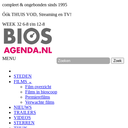
compleet & ongebonden sinds 1995
Óók THUIS VOD, Streaming en TV!
WEEK 32
6-8 t/m 12-8
MENU
STEDEN
FILMS ⌄
Film overzicht
Films in bioscoop
Premierefilms
Verwachte films
NIEUWS
TRAILERS
VIDEOS
STERREN