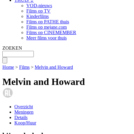
THUIS ⌄
VOD-nieuws
Films op TV
Kinderfilms
Films op PATHE thuis
Films op mejane.com
Films op CINEMEMBER
Meer films voor thuis
ZOEKEN
Home
>
Films
>
Melvin and Howard
Melvin and Howard
Overzicht
Meningen
Details
Koop/Huur