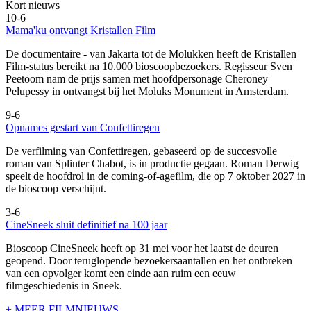
Kort nieuws
10-6
Mama'ku ontvangt Kristallen Film
De documentaire
- van Jakarta tot de Molukken heeft de Kristallen
Film-status bereikt na 10.000 bioscoopbezoekers. Regisseur Sven
Peetoom nam de prijs samen met hoofdpersonage Cheroney
Pelupessy in ontvangst bij het Moluks Monument in Amsterdam.
9-6
Opnames gestart van Confettiregen
De verfilming van Confettiregen, gebaseerd op de succesvolle
roman van Splinter Chabot, is in productie gegaan. Roman Derwig
speelt de hoofdrol in de coming-of-agefilm, die op 7 oktober 2027 in
de bioscoop verschijnt.
3-6
CineSneek sluit definitief na 100 jaar
Bioscoop CineSneek heeft op 31 mei voor het laatst de deuren
geopend. Door teruglopende bezoekersaantallen en het ontbreken
van een opvolger komt een einde aan ruim een eeuw
filmgeschiedenis in Sneek.
+ MEER FILMNIEUWS