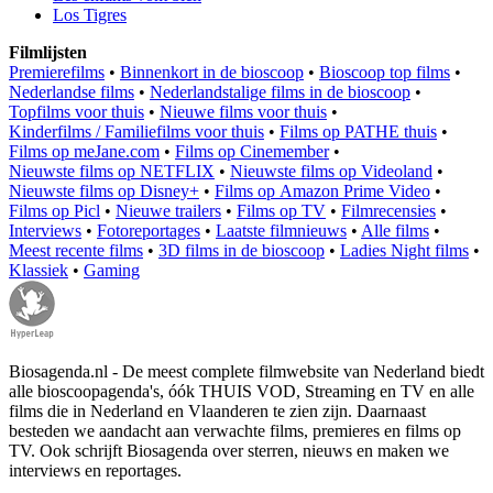
Los Tigres
Filmlijsten
Premierefilms
•
Binnenkort in de bioscoop
•
Bioscoop top films
•
Nederlandse films
•
Nederlandstalige films in de bioscoop
•
Topfilms voor thuis
•
Nieuwe films voor thuis
•
Kinderfilms / Familiefilms voor thuis
•
Films op PATHE thuis
•
Films op meJane.com
•
Films op Cinemember
•
Nieuwste films op NETFLIX
•
Nieuwste films op Videoland
•
Nieuwste films op Disney+
•
Films op Amazon Prime Video
•
Films op Picl
•
Nieuwe trailers
•
Films op TV
•
Filmrecensies
•
Interviews
•
Fotoreportages
•
Laatste filmnieuws
•
Alle films
•
Meest recente films
•
3D films in de bioscoop
•
Ladies Night films
•
Klassiek
•
Gaming
Biosagenda.nl - De meest complete filmwebsite van Nederland biedt
alle bioscoopagenda's, óók THUIS VOD, Streaming en TV en alle
films die in Nederland en Vlaanderen te zien zijn. Daarnaast
besteden we aandacht aan verwachte films, premieres en films op
TV. Ook schrijft Biosagenda over sterren, nieuws en maken we
interviews en reportages.