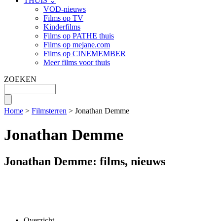
THUIS ⌄
VOD-nieuws
Films op TV
Kinderfilms
Films op PATHE thuis
Films op mejane.com
Films op CINEMEMBER
Meer films voor thuis
ZOEKEN
Home
>
Filmsterren
> Jonathan Demme
Jonathan Demme
Jonathan Demme: films, nieuws
Overzicht