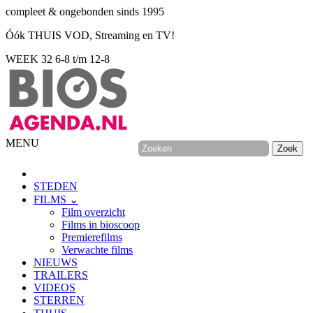
compleet & ongebonden sinds 1995
Óók THUIS VOD, Streaming en TV!
WEEK 32
6-8 t/m 12-8
MENU
STEDEN
FILMS ⌄
Film overzicht
Films in bioscoop
Premierefilms
Verwachte films
NIEUWS
TRAILERS
VIDEOS
STERREN