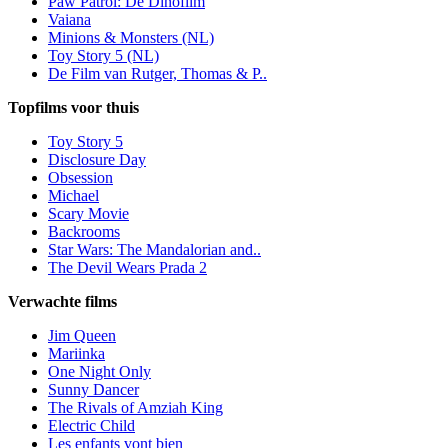
Paw Patrol: De Dinofilm
Vaiana
Minions & Monsters (NL)
Toy Story 5 (NL)
De Film van Rutger, Thomas & P..
Topfilms voor thuis
Toy Story 5
Disclosure Day
Obsession
Michael
Scary Movie
Backrooms
Star Wars: The Mandalorian and..
The Devil Wears Prada 2
Verwachte films
Jim Queen
Mariinka
One Night Only
Sunny Dancer
The Rivals of Amziah King
Electric Child
Les enfants vont bien