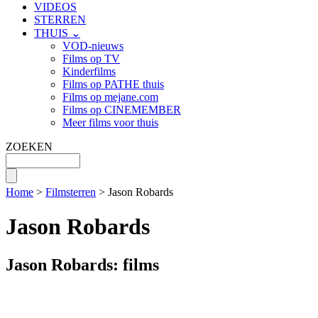
VIDEOS
STERREN
THUIS ⌄
VOD-nieuws
Films op TV
Kinderfilms
Films op PATHE thuis
Films op mejane.com
Films op CINEMEMBER
Meer films voor thuis
ZOEKEN
Home
>
Filmsterren
> Jason Robards
Jason Robards
Jason Robards: films