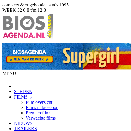
compleet & ongebonden sinds 1995
WEEK 32
6-8 t/m 12-8
MENU
STEDEN
FILMS ⌄
Film overzicht
Films in bioscoop
Premierefilms
Verwachte films
NIEUWS
TRAILERS