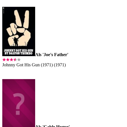
Als 'Joe's Father'
Johnny Got His Gun (1971) (1971)
Als 'Cable Hogue'