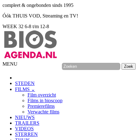
compleet & ongebonden sinds 1995
Óók THUIS VOD, Streaming en TV!
WEEK 32
6-8 t/m 12-8
MENU
STEDEN
FILMS ⌄
Film overzicht
Films in bioscoop
Premierefilms
Verwachte films
NIEUWS
TRAILERS
VIDEOS
STERREN