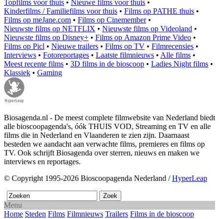
Topfilms voor thuis
•
Nieuwe films voor thuis
•
Kinderfilms / Familiefilms voor thuis
•
Films op PATHE thuis
•
Films op meJane.com
•
Films op Cinemember
•
Nieuwste films op NETFLIX
•
Nieuwste films op Videoland
•
Nieuwste films op Disney+
•
Films op Amazon Prime Video
•
Films op Picl
•
Nieuwe trailers
•
Films op TV
•
Filmrecensies
•
Interviews
•
Fotoreportages
•
Laatste filmnieuws
•
Alle films
•
Meest recente films
•
3D films in de bioscoop
•
Ladies Night films
•
Klassiek
•
Gaming
Biosagenda.nl - De meest complete filmwebsite van Nederland biedt
alle bioscoopagenda's, óók THUIS VOD, Streaming en TV en alle
films die in Nederland en Vlaanderen te zien zijn. Daarnaast
besteden we aandacht aan verwachte films, premieres en films op
TV. Ook schrijft Biosagenda over sterren, nieuws en maken we
interviews en reportages.
© Copyright 1995-2026 Bioscoopagenda Nederland /
HyperLeap
Menu
Home
Steden
Films
Filmnieuws
Trailers
Films in de bioscoop