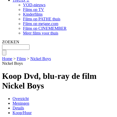
THUIS ⌄
VOD-nieuws
Films op TV
Kinderfilms
Films op PATHE thuis
Films op mejane.com
Films op CINEMEMBER
Meer films voor thuis
ZOEKEN
Home
>
Films
>
Nickel Boys
Nickel Boys
Koop Dvd, blu-ray de film
Nickel Boys
Overzicht
Meningen
Details
Koop/Huur