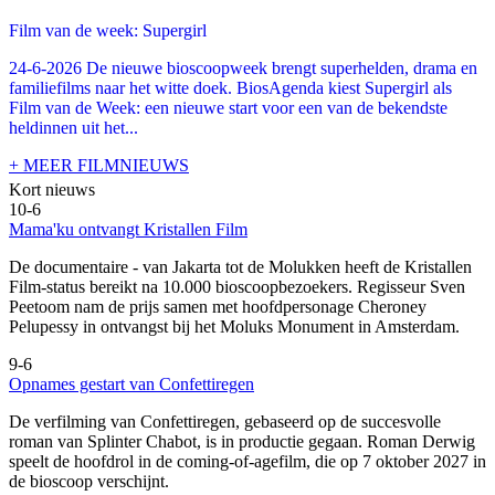
Film van de week: Supergirl
24-6-2026 De nieuwe bioscoopweek brengt superhelden, drama en
familiefilms naar het witte doek. BiosAgenda kiest Supergirl als
Film van de Week: een nieuwe start voor een van de bekendste
heldinnen uit het...
+ MEER FILMNIEUWS
Kort nieuws
10-6
Mama'ku ontvangt Kristallen Film
De documentaire
- van Jakarta tot de Molukken heeft de Kristallen
Film-status bereikt na 10.000 bioscoopbezoekers. Regisseur Sven
Peetoom nam de prijs samen met hoofdpersonage Cheroney
Pelupessy in ontvangst bij het Moluks Monument in Amsterdam.
9-6
Opnames gestart van Confettiregen
De verfilming van Confettiregen, gebaseerd op de succesvolle
roman van Splinter Chabot, is in productie gegaan. Roman Derwig
speelt de hoofdrol in de coming-of-agefilm, die op 7 oktober 2027 in
de bioscoop verschijnt.