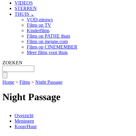
VIDEOS
STERREN
THUIS ⌄
VOD-nieuws
Films op TV
Kinderfilms
Films op PATHE thuis
Films op mejane.com
Films op CINEMEMBER
Meer films voor thuis
ZOEKEN
Home
>
Films
>
Night Passage
Night Passage
Overzicht
Meningen
Koop/Huur