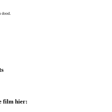
n dood.
ts
 film hier: