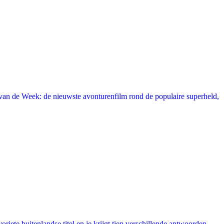
an de Week: de nieuwste avonturenfilm rond de populaire superheld,
ete buitenlandse titel en je krijgt tien verschillende antwoorden,...