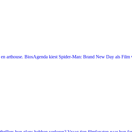
en arthouse. BiosAgenda kiest Spider-Man: Brand New Day als Film v
illers hun glans hebben verloren? Vraag tien filmfanaten naar hun favori