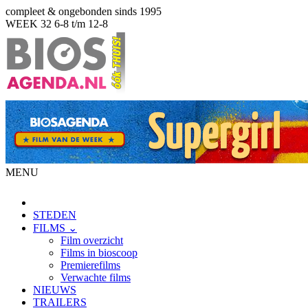
compleet & ongebonden sinds 1995
WEEK 32
6-8 t/m 12-8
MENU
STEDEN
FILMS ⌄
Film overzicht
Films in bioscoop
Premierefilms
Verwachte films
NIEUWS
TRAILERS