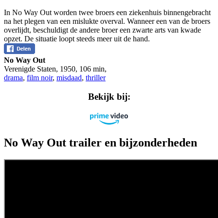
In No Way Out worden twee broers een ziekenhuis binnengebracht
na het plegen van een mislukte overval. Wanneer een van de broers
overlijdt, beschuldigt de andere broer een zwarte arts van kwade
opzet. De situatie loopt steeds meer uit de hand.
No Way Out
Verenigde Staten
,
1950
,
106 min
,
drama
,
film noir
,
misdaad
,
thriller
Bekijk bij:
No Way Out trailer en bijzonderheden