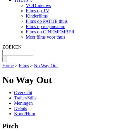
THUIS ⌄
VOD-nieuws
Films op TV
Kinderfilms
Films op PATHE thuis
Films op mejane.com
Films op CINEMEMBER
Meer films voor thuis
ZOEKEN
Home
>
Films
>
No Way Out
No Way Out
Overzicht
Trailer/Stills
Meningen
Details
Koop/Huur
Pitch