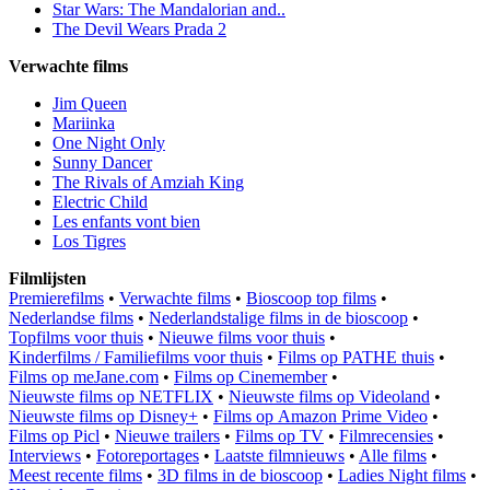
Star Wars: The Mandalorian and..
The Devil Wears Prada 2
Verwachte films
Jim Queen
Mariinka
One Night Only
Sunny Dancer
The Rivals of Amziah King
Electric Child
Les enfants vont bien
Los Tigres
Filmlijsten
Premierefilms
•
Verwachte films
•
Bioscoop top films
•
Nederlandse films
•
Nederlandstalige films in de bioscoop
•
Topfilms voor thuis
•
Nieuwe films voor thuis
•
Kinderfilms / Familiefilms voor thuis
•
Films op PATHE thuis
•
Films op meJane.com
•
Films op Cinemember
•
Nieuwste films op NETFLIX
•
Nieuwste films op Videoland
•
Nieuwste films op Disney+
•
Films op Amazon Prime Video
•
Films op Picl
•
Nieuwe trailers
•
Films op TV
•
Filmrecensies
•
Interviews
•
Fotoreportages
•
Laatste filmnieuws
•
Alle films
•
Meest recente films
•
3D films in de bioscoop
•
Ladies Night films
•