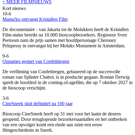
+ MEER FILMNIEUWS
Kort nieuws
10-6
Mama'ku ontvangt Kristallen Film
De documentaire
- van Jakarta tot de Molukken heeft de Kristallen
Film-status bereikt na 10.000 bioscoopbezoekers. Regisseur Sven
Peetoom nam de prijs samen met hoofdpersonage Cheroney
Pelupessy in ontvangst bij het Moluks Monument in Amsterdam.
9-6
Opnames gestart van Confettiregen
De verfilming van Confettiregen, gebaseerd op de succesvolle
roman van Splinter Chabot, is in productie gegaan. Roman Derwig
speelt de hoofdrol in de coming-of-agefilm, die op 7 oktober 2027 in
de bioscoop verschijnt.
3-6
CineSneek sluit definitief na 100 jaar
Bioscoop CineSneek heeft op 31 mei voor het laatst de deuren
geopend. Door teruglopende bezoekersaantallen en het ontbreken
van een opvolger komt een einde aan ruim een eeuw
filmgeschiedenis in Sneek.