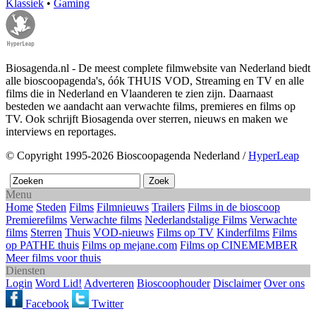
Klassiek
•
Gaming
Biosagenda.nl - De meest complete filmwebsite van Nederland biedt
alle bioscoopagenda's, óók THUIS VOD, Streaming en TV en alle
films die in Nederland en Vlaanderen te zien zijn. Daarnaast
besteden we aandacht aan verwachte films, premieres en films op
TV. Ook schrijft Biosagenda over sterren, nieuws en maken we
interviews en reportages.
© Copyright 1995-2026 Bioscoopagenda Nederland /
HyperLeap
Menu
Home
Steden
Films
Filmnieuws
Trailers
Films in de bioscoop
Premierefilms
Verwachte films
Nederlandstalige Films
Verwachte
films
Sterren
Thuis
VOD-nieuws
Films op TV
Kinderfilms
Films
op PATHE thuis
Films op mejane.com
Films op CINEMEMBER
Meer films voor thuis
Diensten
Login
Word Lid!
Adverteren
Bioscoophouder
Disclaimer
Over ons
Facebook
Twitter