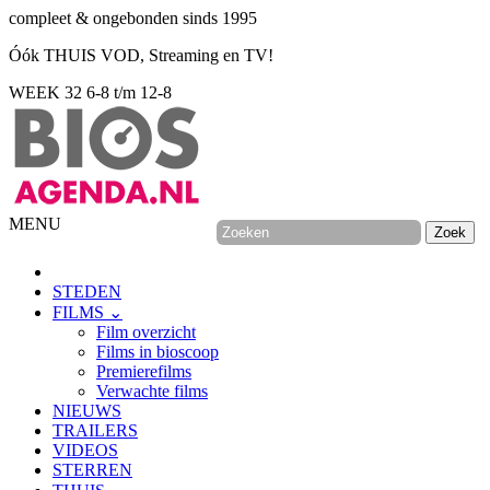
compleet & ongebonden sinds 1995
Óók THUIS VOD, Streaming en TV!
WEEK 32
6-8 t/m 12-8
MENU
STEDEN
FILMS ⌄
Film overzicht
Films in bioscoop
Premierefilms
Verwachte films
NIEUWS
TRAILERS
VIDEOS
STERREN