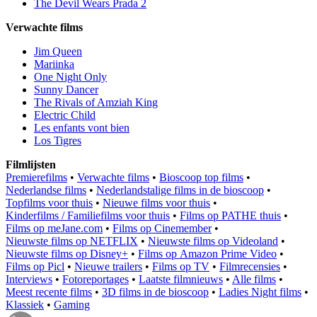
The Devil Wears Prada 2
Verwachte films
Jim Queen
Mariinka
One Night Only
Sunny Dancer
The Rivals of Amziah King
Electric Child
Les enfants vont bien
Los Tigres
Filmlijsten
Premierefilms
•
Verwachte films
•
Bioscoop top films
•
Nederlandse films
•
Nederlandstalige films in de bioscoop
•
Topfilms voor thuis
•
Nieuwe films voor thuis
•
Kinderfilms / Familiefilms voor thuis
•
Films op PATHE thuis
•
Films op meJane.com
•
Films op Cinemember
•
Nieuwste films op NETFLIX
•
Nieuwste films op Videoland
•
Nieuwste films op Disney+
•
Films op Amazon Prime Video
•
Films op Picl
•
Nieuwe trailers
•
Films op TV
•
Filmrecensies
•
Interviews
•
Fotoreportages
•
Laatste filmnieuws
•
Alle films
•
Meest recente films
•
3D films in de bioscoop
•
Ladies Night films
•
Klassiek
•
Gaming