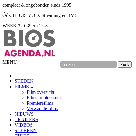
compleet & ongebonden sinds 1995
Óók THUIS VOD, Streaming en TV!
WEEK 32
6-8 t/m 12-8
MENU
STEDEN
FILMS ⌄
Film overzicht
Films in bioscoop
Premierefilms
Verwachte films
NIEUWS
TRAILERS
VIDEOS
STERREN