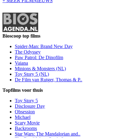
+ MEER FILMNIEUWS
Bioscoop top films
Spider-Man: Brand New Day
The Odyssey
Paw Patrol: De Dinofilm
Vaiana
Minions & Monsters (NL)
Toy Story 5 (NL)
De Film van Rutger, Thomas & P..
Topfilms voor thuis
Toy Story 5
Disclosure Day
Obsession
Michael
Scary Movie
Backrooms
Star Wars: The Mandalorian and..