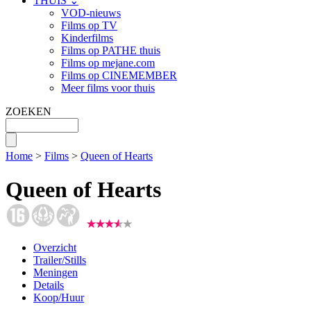
THUIS ⌄
VOD-nieuws
Films op TV
Kinderfilms
Films op PATHE thuis
Films op mejane.com
Films op CINEMEMBER
Meer films voor thuis
ZOEKEN
Home
>
Films
>
Queen of Hearts
Queen of Hearts
Overzicht
Trailer/Stills
Meningen
Details
Koop/Huur