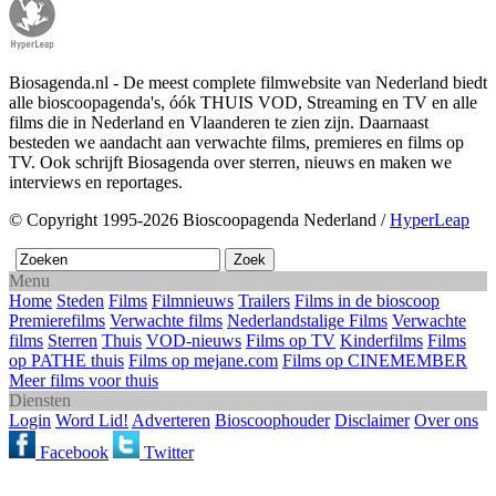
Biosagenda.nl - De meest complete filmwebsite van Nederland biedt
alle bioscoopagenda's, óók THUIS VOD, Streaming en TV en alle
films die in Nederland en Vlaanderen te zien zijn. Daarnaast
besteden we aandacht aan verwachte films, premieres en films op
TV. Ook schrijft Biosagenda over sterren, nieuws en maken we
interviews en reportages.
© Copyright 1995-2026 Bioscoopagenda Nederland /
HyperLeap
Menu
Home
Steden
Films
Filmnieuws
Trailers
Films in de bioscoop
Premierefilms
Verwachte films
Nederlandstalige Films
Verwachte
films
Sterren
Thuis
VOD-nieuws
Films op TV
Kinderfilms
Films
op PATHE thuis
Films op mejane.com
Films op CINEMEMBER
Meer films voor thuis
Diensten
Login
Word Lid!
Adverteren
Bioscoophouder
Disclaimer
Over ons
Facebook
Twitter