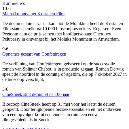
Kort nieuws
10-6
Mama'ku ontvangt Kristallen Film
De documentaire
- van Jakarta tot de Molukken heeft de Kristallen
Film-status bereikt na 10.000 bioscoopbezoekers. Regisseur Sven
Peetoom nam de prijs samen met hoofdpersonage Cheroney
Pelupessy in ontvangst bij het Moluks Monument in Amsterdam.
9-6
Opnames gestart van Confettiregen
De verfilming van Confettiregen, gebaseerd op de succesvolle
roman van Splinter Chabot, is in productie gegaan. Roman Derwig
speelt de hoofdrol in de coming-of-agefilm, die op 7 oktober 2027 in
de bioscoop verschijnt.
3-6
CineSneek sluit definitief na 100 jaar
Bioscoop CineSneek heeft op 31 mei voor het laatst de deuren
geopend. Door teruglopende bezoekersaantallen en het ontbreken
van een opvolger komt een einde aan ruim een eeuw
filmgeschiedenis in Sneek.