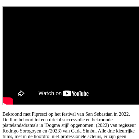
Bekroond met Fipresci op het festival van San Sebastian in 2022.
De film behoort tot een drietal succesvolle en bekroonde
plattelandsdrama's in 'Dogma-stijl' opgenomen:
(2022) van regisseur
Rodrigo Sorogoyen en
(2023) van Carla Simón. Alle drie kleurrijke
films, met in de hoofdrol niet-professionele acteurs, er zijn geen