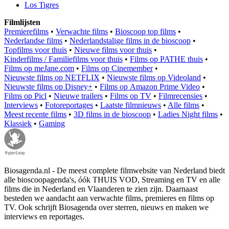
Los Tigres
Filmlijsten
Premierefilms
•
Verwachte films
•
Bioscoop top films
•
Nederlandse films
•
Nederlandstalige films in de bioscoop
•
Topfilms voor thuis
•
Nieuwe films voor thuis
•
Kinderfilms / Familiefilms voor thuis
•
Films op PATHE thuis
•
Films op meJane.com
•
Films op Cinemember
•
Nieuwste films op NETFLIX
•
Nieuwste films op Videoland
•
Nieuwste films op Disney+
•
Films op Amazon Prime Video
•
Films op Picl
•
Nieuwe trailers
•
Films op TV
•
Filmrecensies
•
Interviews
•
Fotoreportages
•
Laatste filmnieuws
•
Alle films
•
Meest recente films
•
3D films in de bioscoop
•
Ladies Night films
•
Klassiek
•
Gaming
Biosagenda.nl - De meest complete filmwebsite van Nederland biedt
alle bioscoopagenda's, óók THUIS VOD, Streaming en TV en alle
films die in Nederland en Vlaanderen te zien zijn. Daarnaast
besteden we aandacht aan verwachte films, premieres en films op
TV. Ook schrijft Biosagenda over sterren, nieuws en maken we
interviews en reportages.