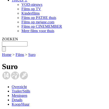
THUIS ⌄
VOD-nieuws
Films op TV
Kinderfilms
Films op PATHE thuis
Films op mejane.com
Films op CINEMEMBER
Meer films voor thuis
ZOEKEN
Home
>
Films
>
Suro
Suro
Overzicht
Trailer/Stills
Meningen
Details
Koop/Huur