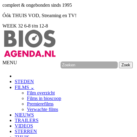
compleet & ongebonden sinds 1995
Óók THUIS VOD, Streaming en TV!
WEEK 32
6-8 t/m 12-8
MENU
STEDEN
FILMS ⌄
Film overzicht
Films in bioscoop
Premierefilms
Verwachte films
NIEUWS
TRAILERS
VIDEOS
STERREN