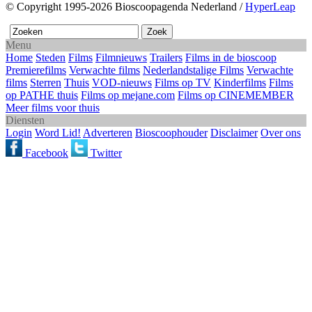
© Copyright 1995-2026 Bioscoopagenda Nederland /
HyperLeap
Menu
Home
Steden
Films
Filmnieuws
Trailers
Films in de bioscoop
Premierefilms
Verwachte films
Nederlandstalige Films
Verwachte
films
Sterren
Thuis
VOD-nieuws
Films op TV
Kinderfilms
Films
op PATHE thuis
Films op mejane.com
Films op CINEMEMBER
Meer films voor thuis
Diensten
Login
Word Lid!
Adverteren
Bioscoophouder
Disclaimer
Over ons
Facebook
Twitter