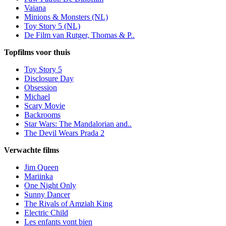
Vaiana
Minions & Monsters (NL)
Toy Story 5 (NL)
De Film van Rutger, Thomas & P..
Topfilms voor thuis
Toy Story 5
Disclosure Day
Obsession
Michael
Scary Movie
Backrooms
Star Wars: The Mandalorian and..
The Devil Wears Prada 2
Verwachte films
Jim Queen
Mariinka
One Night Only
Sunny Dancer
The Rivals of Amziah King
Electric Child
Les enfants vont bien