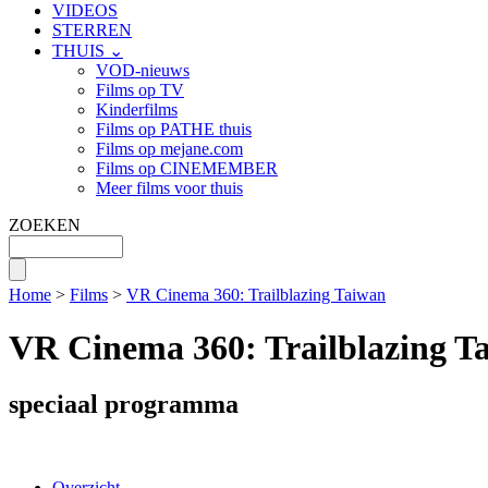
VIDEOS
STERREN
THUIS ⌄
VOD-nieuws
Films op TV
Kinderfilms
Films op PATHE thuis
Films op mejane.com
Films op CINEMEMBER
Meer films voor thuis
ZOEKEN
Home
>
Films
>
VR Cinema 360: Trailblazing Taiwan
VR Cinema 360: Trailblazing T
speciaal programma
Overzicht