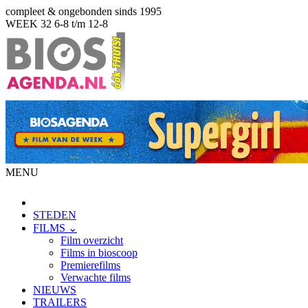
compleet & ongebonden sinds 1995
WEEK 32
6-8 t/m 12-8
MENU
STEDEN
FILMS ⌄
Film overzicht
Films in bioscoop
Premierefilms
Verwachte films
NIEUWS
TRAILERS