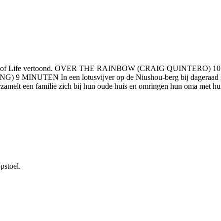
er of Life vertoond. OVER THE RAINBOW (CRAIG QUINTERO) 10 MIN
NUTEN In een lotusvijver op de Niushou-berg bij dageraad schuilt
familie zich bij hun oude huis en omringen hun oma met hun liefde
pstoel.