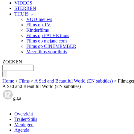
VIDEOS
STERREN
THUIS ⌄
VOD-nieuws
Films op TV
Kinderfilms
Films op PATHE thuis
Films op mejane.com
Films op CINEMEMBER
Meer films voor thuis
ZOEKEN
Home
>
Films
>
A Sad and Beautiful World (EN subtitles)
> Filmage
A Sad and Beautiful World (EN subtitles)
g,t,a
Overzicht
Trailer/Stills
Meningen
Agenda