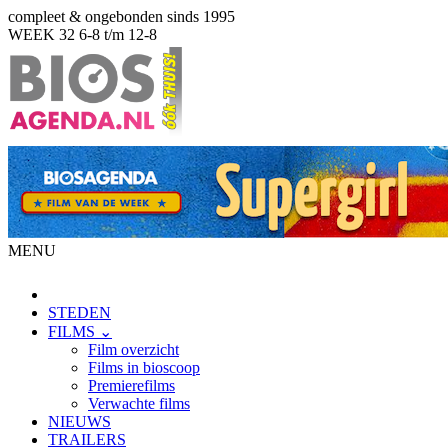
compleet & ongebonden sinds 1995
WEEK 32
6-8 t/m 12-8
MENU
STEDEN
FILMS ⌄
Film overzicht
Films in bioscoop
Premierefilms
Verwachte films
NIEUWS
TRAILERS