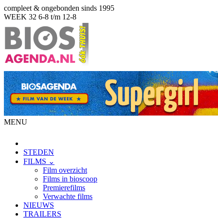
compleet & ongebonden sinds 1995
WEEK 32
6-8 t/m 12-8
MENU
STEDEN
FILMS ⌄
Film overzicht
Films in bioscoop
Premierefilms
Verwachte films
NIEUWS
TRAILERS