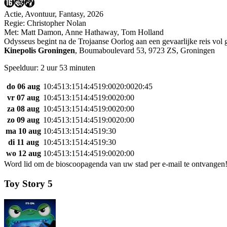
Actie, Avontuur, Fantasy, 2026
Regie:
Christopher Nolan
Met:
Matt Damon
,
Anne Hathaway
,
Tom Holland
Odysseus begint na de Trojaanse Oorlog aan een gevaarlijke reis vo
Kinepolis Groningen
,
Boumaboulevard 53, 9723 ZS, Groningen
Speelduur: 2 uur 53 minuten
do 06 aug
10:45
13:15
14:45
19:00
20:00
20:45
vr 07 aug
10:45
13:15
14:45
19:00
20:00
za 08 aug
10:45
13:15
14:45
19:00
20:00
zo 09 aug
10:45
13:15
14:45
19:00
20:00
ma 10 aug
10:45
13:15
14:45
19:30
di 11 aug
10:45
13:15
14:45
19:30
wo 12 aug
10:45
13:15
14:45
19:00
20:00
Word lid om de bioscoopagenda van uw stad per e-mail te ontvangen
Toy Story 5