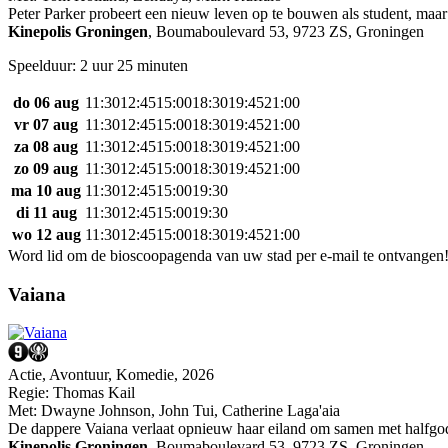
Peter Parker probeert een nieuw leven op te bouwen als student, maar
Kinepolis Groningen
,
Boumaboulevard 53, 9723 ZS, Groningen
Speelduur: 2 uur 25 minuten
do 06 aug
11:30
12:45
15:00
18:30
19:45
21:00
vr 07 aug
11:30
12:45
15:00
18:30
19:45
21:00
za 08 aug
11:30
12:45
15:00
18:30
19:45
21:00
zo 09 aug
11:30
12:45
15:00
18:30
19:45
21:00
ma 10 aug
11:30
12:45
15:00
19:30
di 11 aug
11:30
12:45
15:00
19:30
wo 12 aug
11:30
12:45
15:00
18:30
19:45
21:00
Word lid om de bioscoopagenda van uw stad per e-mail te ontvangen
Vaiana
Actie, Avontuur, Komedie, 2026
Regie:
Thomas Kail
Met:
Dwayne Johnson
,
John Tui
,
Catherine Laga'aia
De dappere Vaiana verlaat opnieuw haar eiland om samen met halfgod 
Kinepolis Groningen
,
Boumaboulevard 53, 9723 ZS, Groningen