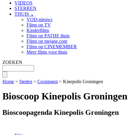
VIDEOS
STERREN
THUIS ⌄
VOD-nieuws
Films op TV
Kinderfilms
Films op PATHE thuis
Films op mejane.com
Films op CINEMEMBER
Meer films voor thuis
ZOEKEN
Home
>
Steden
>
Groningen
> Kinepolis Groningen
Bioscoop Kinepolis Groningen
Bioscoopagenda Kinepolis Groningen