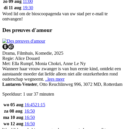
zo 09 aug
11:00
di 11 aug
19:30
Word lid om de bioscoopagenda van uw stad per e-mail te
ontvangen!
Des preuves d'amour
Drama, Filmhuis, Komedie, 2025
Regie:
Alice Douard
Met:
Ella Rumpf
,
Monia Chokri
,
Anne Le Ny
Wanneer haar vrouw zwanger is van hun eerste kind, ontdekt een
aanstaande moeder dat liefde alleen niet alle onzekerheden rond
ouderschap wegneemt.
..lees meer
Lantaren-Venster
,
Otto Reuchlinweg 996, 3072 MD, Rotterdam
Speelduur: 1 uur 37 minuten
wo 05 aug
16:45
21:15
za 08 aug
16:50
ma 10 aug
16:50
wo 12 aug
16:50