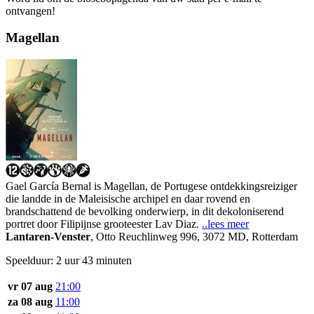
ontvangen!
Magellan
Gael García Bernal is Magellan, de Portugese ontdekkingsreiziger
die landde in de Maleisische archipel en daar rovend en
brandschattend de bevolking onderwierp, in dit dekoloniserend
portret door Filipijnse grooteester Lav Diaz.
..lees meer
Lantaren-Venster
,
Otto Reuchlinweg 996, 3072 MD, Rotterdam
Speelduur: 2 uur 43 minuten
vr 07 aug
21:00
za 08 aug
11:00