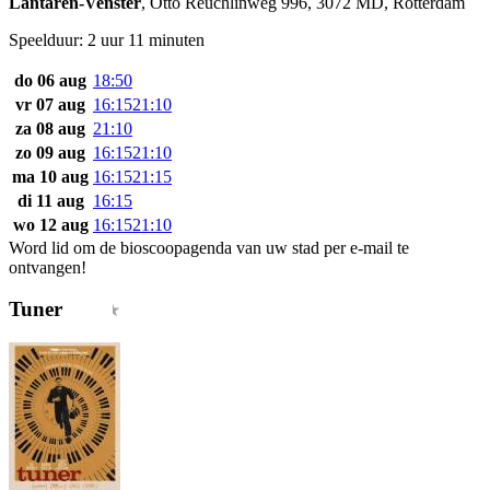
Lantaren-Venster
,
Otto Reuchlinweg 996, 3072 MD, Rotterdam
Speelduur: 2 uur 11 minuten
do 06 aug
18:50
vr 07 aug
16:15
21:10
za 08 aug
21:10
zo 09 aug
16:15
21:10
ma 10 aug
16:15
21:15
di 11 aug
16:15
wo 12 aug
16:15
21:10
Word lid om de bioscoopagenda van uw stad per e-mail te
ontvangen!
Tuner