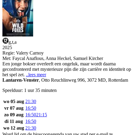
g,t,a
2025
Regie:
Valery Carnoy
Met:
Faycal Anaflous
,
Anna Heckel
,
Samuel Kircher
Een jonge bokser overleeft een ongeluk, maar wordt daarna
geconfronteerd met mysterieuze pijn die zijn carrière en identiteit op
het spel zet.
..lees meer
Lantaren-Venster
,
Otto Reuchlinweg 996, 3072 MD, Rotterdam
Speelduur: 1 uur 35 minuten
wo 05 aug
21:30
vr 07 aug
16:50
zo 09 aug
16:50
21:15
di 11 aug
16:50
wo 12 aug
21:30
Word lid om de bioscoopagenda van uw stad per e-mail te