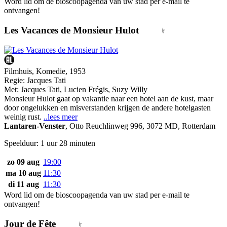
Word lid om de bioscoopagenda van uw stad per e-mail te
ontvangen!
Les Vacances de Monsieur Hulot
Filmhuis, Komedie, 1953
Regie:
Jacques Tati
Met:
Jacques Tati
,
Lucien Frégis
,
Suzy Willy
Monsieur Hulot gaat op vakantie naar een hotel aan de kust, maar
door ongelukken en misverstanden krijgen de andere hotelgasten
weinig rust.
..lees meer
Lantaren-Venster
,
Otto Reuchlinweg 996, 3072 MD, Rotterdam
Speelduur: 1 uur 28 minuten
zo 09 aug
19:00
ma 10 aug
11:30
di 11 aug
11:30
Word lid om de bioscoopagenda van uw stad per e-mail te
ontvangen!
Jour de Fête