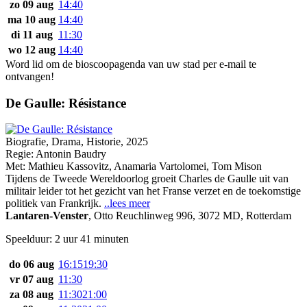
zo 09 aug
14:40
ma 10 aug
14:40
di 11 aug
11:30
wo 12 aug
14:40
Word lid om de bioscoopagenda van uw stad per e-mail te
ontvangen!
De Gaulle: Résistance
Biografie, Drama, Historie, 2025
Regie:
Antonin Baudry
Met:
Mathieu Kassovitz
,
Anamaria Vartolomei
,
Tom Mison
Tijdens de Tweede Wereldoorlog groeit Charles de Gaulle uit van
militair leider tot het gezicht van het Franse verzet en de toekomstige
politiek van Frankrijk.
..lees meer
Lantaren-Venster
,
Otto Reuchlinweg 996, 3072 MD, Rotterdam
Speelduur: 2 uur 41 minuten
do 06 aug
16:15
19:30
vr 07 aug
11:30
za 08 aug
11:30
21:00