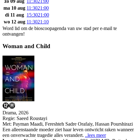
zo 09 aug
11:30
21:00
ma 10 aug
11:30
21:00
di 11 aug
15:30
21:00
wo 12 aug
11:30
21:10
Word lid om de bioscoopagenda van uw stad per e-mail te
ontvangen!
Woman and Child
Drama, 2026
Regie:
Saeed Roustayi
Met:
Payman Maadi
,
Fereshteh Sadre Orafaiy
,
Hassan Pourshirazi
Een alleenstaande moeder ziet haar leven ontwricht raken wanneer
een onverwachte tragedie alles verandert.
..lees meer