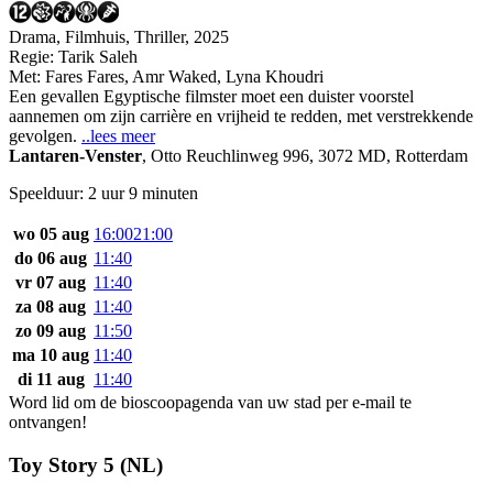
Drama, Filmhuis, Thriller, 2025
Regie:
Tarik Saleh
Met:
Fares Fares
,
Amr Waked
,
Lyna Khoudri
Een gevallen Egyptische filmster moet een duister voorstel
aannemen om zijn carrière en vrijheid te redden, met verstrekkende
gevolgen.
..lees meer
Lantaren-Venster
,
Otto Reuchlinweg 996, 3072 MD, Rotterdam
Speelduur: 2 uur 9 minuten
wo 05 aug
16:00
21:00
do 06 aug
11:40
vr 07 aug
11:40
za 08 aug
11:40
zo 09 aug
11:50
ma 10 aug
11:40
di 11 aug
11:40
Word lid om de bioscoopagenda van uw stad per e-mail te
ontvangen!
Toy Story 5 (NL)