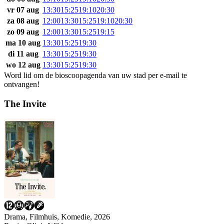
vr 07 aug
13:30
15:25
19:10
20:30
za 08 aug
12:00
13:30
15:25
19:10
20:30
zo 09 aug
12:00
13:30
15:25
19:15
ma 10 aug
13:30
15:25
19:30
di 11 aug
13:30
15:25
19:30
wo 12 aug
13:30
15:25
19:30
Word lid om de bioscoopagenda van uw stad per e-mail te
ontvangen!
The Invite
Drama, Filmhuis, Komedie, 2026