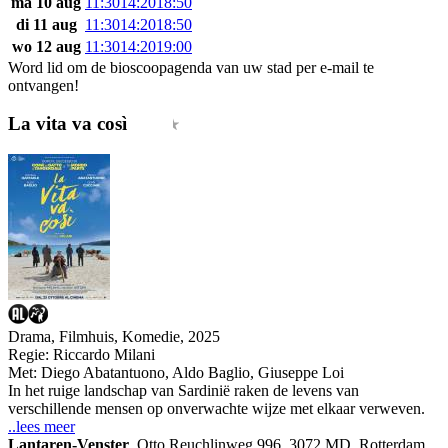
ma 10 aug
11:30
14:20
18:50
di 11 aug
11:30
14:20
18:50
wo 12 aug
11:30
14:20
19:00
Word lid om de bioscoopagenda van uw stad per e-mail te
ontvangen!
La vita va così
Drama, Filmhuis, Komedie, 2025
Regie:
Riccardo Milani
Met:
Diego Abatantuono
,
Aldo Baglio
,
Giuseppe Loi
In het ruige landschap van Sardinië raken de levens van
verschillende mensen op onverwachte wijze met elkaar verweven.
..lees meer
Lantaren-Venster
,
Otto Reuchlinweg 996, 3072 MD, Rotterdam