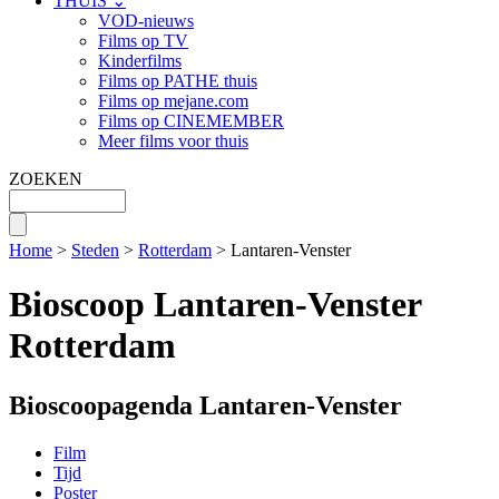
THUIS ⌄
VOD-nieuws
Films op TV
Kinderfilms
Films op PATHE thuis
Films op mejane.com
Films op CINEMEMBER
Meer films voor thuis
ZOEKEN
Home
>
Steden
>
Rotterdam
> Lantaren-Venster
Bioscoop Lantaren-Venster
Rotterdam
Bioscoopagenda Lantaren-Venster
Film
Tijd
Poster