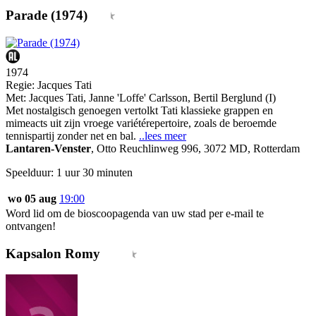
Parade (1974)
1974
Regie:
Jacques Tati
Met:
Jacques Tati
,
Janne 'Loffe' Carlsson
,
Bertil Berglund (I)
Met nostalgisch genoegen vertolkt Tati klassieke grappen en
mimeacts uit zijn vroege variétérepertoire, zoals de beroemde
tennispartij zonder net en bal.
..lees meer
Lantaren-Venster
,
Otto Reuchlinweg 996, 3072 MD, Rotterdam
Speelduur: 1 uur 30 minuten
wo 05 aug
19:00
Word lid om de bioscoopagenda van uw stad per e-mail te
ontvangen!
Kapsalon Romy