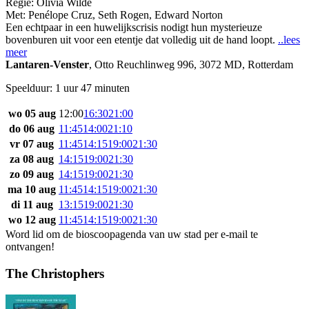
Regie:
Olivia Wilde
Met:
Penélope Cruz
,
Seth Rogen
,
Edward Norton
Een echtpaar in een huwelijkscrisis nodigt hun mysterieuze
bovenburen uit voor een etentje dat volledig uit de hand loopt.
..lees
meer
Lantaren-Venster
,
Otto Reuchlinweg 996, 3072 MD, Rotterdam
Speelduur: 1 uur 47 minuten
wo 05 aug
12:00
16:30
21:00
do 06 aug
11:45
14:00
21:10
vr 07 aug
11:45
14:15
19:00
21:30
za 08 aug
14:15
19:00
21:30
zo 09 aug
14:15
19:00
21:30
ma 10 aug
11:45
14:15
19:00
21:30
di 11 aug
13:15
19:00
21:30
wo 12 aug
11:45
14:15
19:00
21:30
Word lid om de bioscoopagenda van uw stad per e-mail te
ontvangen!
The Christophers