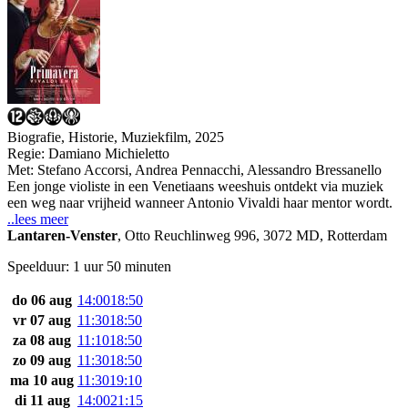
Biografie, Historie, Muziekfilm, 2025
Regie:
Damiano Michieletto
Met:
Stefano Accorsi
,
Andrea Pennacchi
,
Alessandro Bressanello
Een jonge violiste in een Venetiaans weeshuis ontdekt via muziek
een weg naar vrijheid wanneer Antonio Vivaldi haar mentor wordt.
..lees meer
Lantaren-Venster
,
Otto Reuchlinweg 996, 3072 MD, Rotterdam
Speelduur: 1 uur 50 minuten
do 06 aug
14:00
18:50
vr 07 aug
11:30
18:50
za 08 aug
11:10
18:50
zo 09 aug
11:30
18:50
ma 10 aug
11:30
19:10
di 11 aug
14:00
21:15