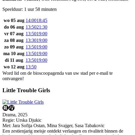
Speelduur: 1 uur 58 minuten
wo 05 aug
14:00
18:45
do 06 aug
13:50
21:30
vr 07 aug
13:50
19:00
za 08 aug
13:30
19:00
zo 09 aug
13:50
19:00
ma 10 aug
13:50
19:00
di 11 aug
13:50
19:00
wo 12 aug
13:50
Word lid om de bioscoopagenda van uw stad per e-mail te
ontvangen!
Little Trouble Girls
Drama, 2025
Regie:
Urska Djukic
Met:
Jara Sofija Ostan
,
Mina Svajger
,
Sasa Tabakovic
Een zestienjarig meisje ontdekt verlangen en rivaliteit binnen de