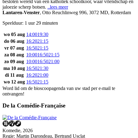
besloten wereld van een katholiek schoolkoor, waar vriendschap en
jaloezie scherp botsen.
..lees meer
Lantaren-Venster
,
Otto Reuchlinweg 996, 3072 MD, Rotterdam
Speelduur: 1 uur 29 minuten
wo 05 aug
14:00
19:30
do 06 aug
16:20
21:15
vr 07 aug
16:50
21:15
za 08 aug
10:00
16:50
21:15
zo 09 aug
10:00
16:50
21:00
ma 10 aug
16:50
21:30
di 11 aug
16:20
21:00
wo 12 aug
16:50
21:15
Word lid om de bioscoopagenda van uw stad per e-mail te
ontvangen!
De la Comédie-Française
Komedie, 2026
Regie:
Martin Darondeau, Bertrand Usclat