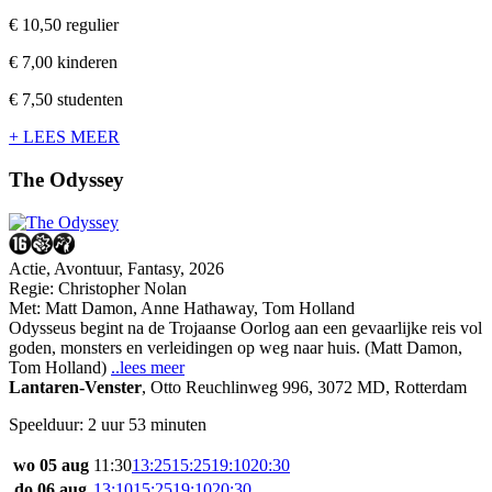
€ 10,50
regulier
€ 7,00
kinderen
€ 7,50
studenten
+ LEES MEER
The Odyssey
Actie, Avontuur, Fantasy, 2026
Regie:
Christopher Nolan
Met:
Matt Damon
,
Anne Hathaway
,
Tom Holland
Odysseus begint na de Trojaanse Oorlog aan een gevaarlijke reis vol
goden, monsters en verleidingen op weg naar huis. (Matt Damon,
Tom Holland)
..lees meer
Lantaren-Venster
,
Otto Reuchlinweg 996, 3072 MD, Rotterdam
Speelduur: 2 uur 53 minuten
wo 05 aug
11:30
13:25
15:25
19:10
20:30
do 06 aug
13:10
15:25
19:10
20:30