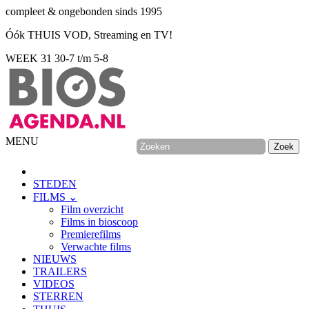
compleet & ongebonden sinds 1995
Óók THUIS VOD, Streaming en TV!
WEEK 31
30-7 t/m 5-8
MENU
STEDEN
FILMS ⌄
Film overzicht
Films in bioscoop
Premierefilms
Verwachte films
NIEUWS
TRAILERS
VIDEOS
STERREN