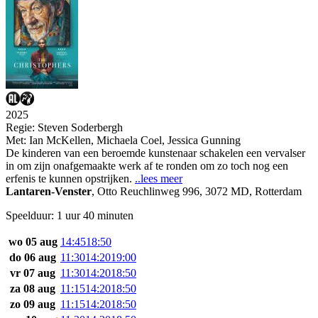
2025
Regie:
Steven Soderbergh
Met:
Ian McKellen
,
Michaela Coel
,
Jessica Gunning
De kinderen van een beroemde kunstenaar schakelen een vervalser
in om zijn onafgemaakte werk af te ronden om zo toch nog een
erfenis te kunnen opstrijken.
..lees meer
Lantaren-Venster
,
Otto Reuchlinweg 996, 3072 MD, Rotterdam
Speelduur: 1 uur 40 minuten
wo 05 aug
14:45
18:50
do 06 aug
11:30
14:20
19:00
vr 07 aug
11:30
14:20
18:50
za 08 aug
11:15
14:20
18:50
zo 09 aug
11:15
14:20
18:50