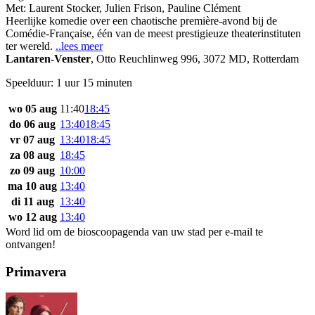
Met:
Laurent Stocker
,
Julien Frison
,
Pauline Clément
Heerlijke komedie over een chaotische première-avond bij de
Comédie-Française, één van de meest prestigieuze theaterinstituten
ter wereld.
..lees meer
Lantaren-Venster
,
Otto Reuchlinweg 996, 3072 MD, Rotterdam
Speelduur: 1 uur 15 minuten
wo 05 aug
11:40
18:45
do 06 aug
13:40
18:45
vr 07 aug
13:40
18:45
za 08 aug
18:45
zo 09 aug
10:00
ma 10 aug
13:40
di 11 aug
13:40
wo 12 aug
13:40
Word lid om de bioscoopagenda van uw stad per e-mail te
ontvangen!
Primavera