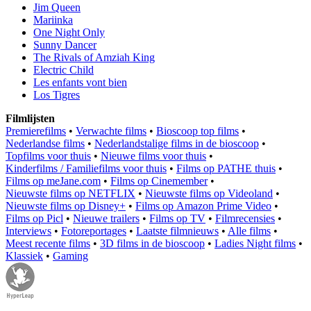
Jim Queen
Mariinka
One Night Only
Sunny Dancer
The Rivals of Amziah King
Electric Child
Les enfants vont bien
Los Tigres
Filmlijsten
Premierefilms
•
Verwachte films
•
Bioscoop top films
•
Nederlandse films
•
Nederlandstalige films in de bioscoop
•
Topfilms voor thuis
•
Nieuwe films voor thuis
•
Kinderfilms / Familiefilms voor thuis
•
Films op PATHE thuis
•
Films op meJane.com
•
Films op Cinemember
•
Nieuwste films op NETFLIX
•
Nieuwste films op Videoland
•
Nieuwste films op Disney+
•
Films op Amazon Prime Video
•
Films op Picl
•
Nieuwe trailers
•
Films op TV
•
Filmrecensies
•
Interviews
•
Fotoreportages
•
Laatste filmnieuws
•
Alle films
•
Meest recente films
•
3D films in de bioscoop
•
Ladies Night films
•
Klassiek
•
Gaming