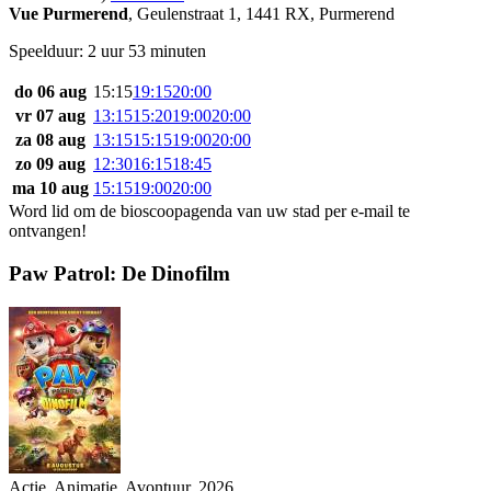
Vue Purmerend
,
Geulenstraat 1, 1441 RX, Purmerend
Speelduur: 2 uur 53 minuten
do 06 aug
15:15
19:15
20:00
vr 07 aug
13:15
15:20
19:00
20:00
za 08 aug
13:15
15:15
19:00
20:00
zo 09 aug
12:30
16:15
18:45
ma 10 aug
15:15
19:00
20:00
Word lid om de bioscoopagenda van uw stad per e-mail te
ontvangen!
Paw Patrol: De Dinofilm
Actie, Animatie, Avontuur, 2026