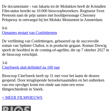
De documentaire
- van Jakarta tot de Molukken heeft de Kristallen
Film-status bereikt na 10.000 bioscoopbezoekers. Regisseur Sven
Peetoom nam de prijs samen met hoofdpersonage Cheroney
Pelupessy in ontvangst bij het Moluks Monument in Amsterdam.
9-6
Opnames gestart van Confettiregen
De verfilming van Confettiregen, gebaseerd op de succesvolle
roman van Splinter Chabot, is in productie gegaan. Roman Derwig
speelt de hoofdrol in de coming-of-agefilm, die op 7 oktober 2027 in
de bioscoop verschijnt.
3-6
CineSneek sluit definitief na 100 jaar
Bioscoop CineSneek heeft op 31 mei voor het laatst de deuren
geopend. Door teruglopende bezoekersaantallen en het ontbreken
van een opvolger komt een einde aan ruim een eeuw
filmgeschiedenis in Sneek.
+ MEER FILMNIEUWS