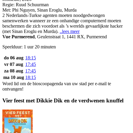
Regie:
Ruud Schuurman
Met:
Phi Nguyen
,
Sinan Eroglu
,
Murda
2 Nederlands-Turkse agenten moeten noodgedwongen
samenwerken wanneer ze een onhandige computernerd moeten
beschermen die zich voordoet als ’s werelds gevaarlijkste hacker
(met Sinan Eroglu en Murda).
..lees meer
Vue Purmerend
,
Geulenstraat 1, 1441 RX, Purmerend
Speelduur: 1 uur 20 minuten
do 06 aug
18:15
vr 07 aug
17:45
za 08 aug
17:45
ma 10 aug
18:15
Word lid om de bioscoopagenda van uw stad per e-mail te
ontvangen!
Vier feest met Dikkie Dik en de verdwenen knuffel