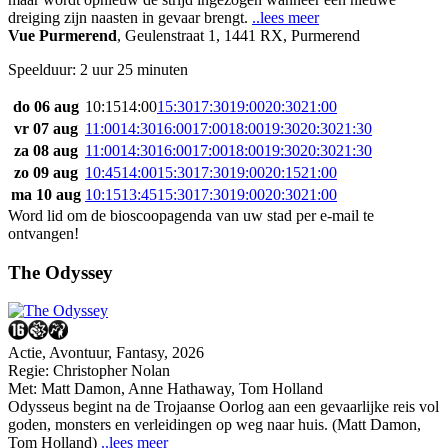
dreiging zijn naasten in gevaar brengt.
..lees meer
Vue Purmerend
,
Geulenstraat 1, 1441 RX, Purmerend
Speelduur: 2 uur 25 minuten
do 06 aug
10:15
14:00
15:30
17:30
19:00
20:30
21:00
vr 07 aug
11:00
14:30
16:00
17:00
18:00
19:30
20:30
21:30
za 08 aug
11:00
14:30
16:00
17:00
18:00
19:30
20:30
21:30
zo 09 aug
10:45
14:00
15:30
17:30
19:00
20:15
21:00
ma 10 aug
10:15
13:45
15:30
17:30
19:00
20:30
21:00
Word lid om de bioscoopagenda van uw stad per e-mail te
ontvangen!
The Odyssey
Actie, Avontuur, Fantasy, 2026
Regie:
Christopher Nolan
Met:
Matt Damon
,
Anne Hathaway
,
Tom Holland
Odysseus begint na de Trojaanse Oorlog aan een gevaarlijke reis vol
goden, monsters en verleidingen op weg naar huis. (Matt Damon,
Tom Holland)
..lees meer