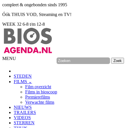
compleet & ongebonden sinds 1995
Óók THUIS VOD, Streaming en TV!
WEEK 32
6-8 t/m 12-8
MENU
STEDEN
FILMS ⌄
Film overzicht
Films in bioscoop
Premierefilms
Verwachte films
NIEUWS
TRAILERS
VIDEOS
STERREN