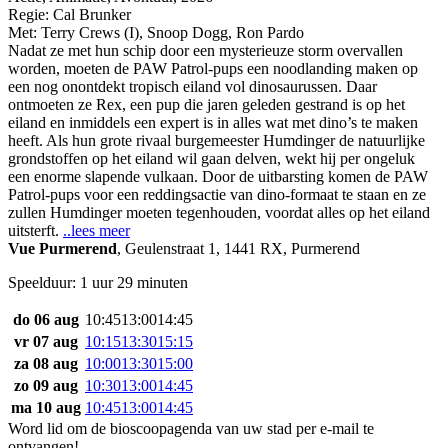
Regie:
Cal Brunker
Met:
Terry Crews (I)
,
Snoop Dogg
,
Ron Pardo
Nadat ze met hun schip door een mysterieuze storm overvallen
worden, moeten de PAW Patrol-pups een noodlanding maken op
een nog onontdekt tropisch eiland vol dinosaurussen. Daar
ontmoeten ze Rex, een pup die jaren geleden gestrand is op het
eiland en inmiddels een expert is in alles wat met dino’s te maken
heeft. Als hun grote rivaal burgemeester Humdinger de natuurlijke
grondstoffen op het eiland wil gaan delven, wekt hij per ongeluk
een enorme slapende vulkaan. Door de uitbarsting komen de PAW
Patrol-pups voor een reddingsactie van dino-formaat te staan en ze
zullen Humdinger moeten tegenhouden, voordat alles op het eiland
uitsterft.
..lees meer
Vue Purmerend
,
Geulenstraat 1, 1441 RX, Purmerend
Speelduur: 1 uur 29 minuten
do 06 aug
10:45
13:00
14:45
vr 07 aug
10:15
13:30
15:15
za 08 aug
10:00
13:30
15:00
zo 09 aug
10:30
13:00
14:45
ma 10 aug
10:45
13:00
14:45
Word lid om de bioscoopagenda van uw stad per e-mail te
ontvangen!