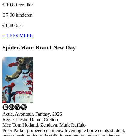
€ 10,80
regulier
€ 7,90
kinderen
€ 8,80
65+
+ LEES MEER
Spider-Man: Brand New Day
Actie, Avontuur, Fantasy, 2026
Regie:
Destin Daniel Cretton
Met:
Tom Holland
,
Zendaya
,
Mark Ruffalo
Peter Parker probeert een nieuw leven op te bouwen als student,
maar wordt opnieuw de strijd ingezogen wanneer een nieuwe