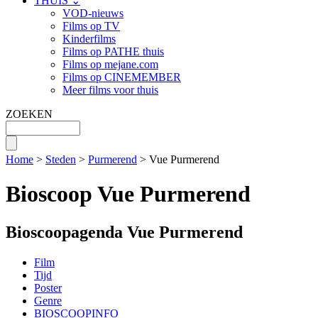
THUIS ⌄
VOD-nieuws
Films op TV
Kinderfilms
Films op PATHE thuis
Films op mejane.com
Films op CINEMEMBER
Meer films voor thuis
ZOEKEN
Home
>
Steden
>
Purmerend
> Vue Purmerend
Bioscoop Vue Purmerend
Bioscoopagenda Vue Purmerend
Film
Tijd
Poster
Genre
BIOSCOOPINFO