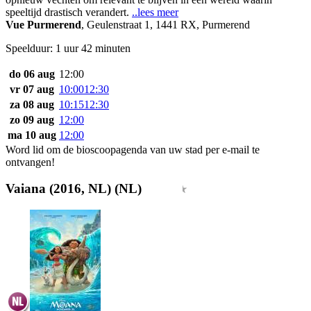
speeltijd drastisch verandert.
..lees meer
Vue Purmerend
,
Geulenstraat 1, 1441 RX, Purmerend
Speelduur: 1 uur 42 minuten
do 06 aug
12:00
vr 07 aug
10:00
12:30
za 08 aug
10:15
12:30
zo 09 aug
12:00
ma 10 aug
12:00
Word lid om de bioscoopagenda van uw stad per e-mail te
ontvangen!
Vaiana (2016, NL) (NL)