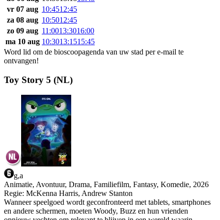
vr 07 aug
10:45
12:45
za 08 aug
10:50
12:45
zo 09 aug
11:00
13:30
16:00
ma 10 aug
10:30
13:15
15:45
Word lid om de bioscoopagenda van uw stad per e-mail te
ontvangen!
Toy Story 5 (NL)
g,a
Animatie, Avontuur, Drama, Familiefilm, Fantasy, Komedie, 2026
Regie:
McKenna Harris, Andrew Stanton
Wanneer speelgoed wordt geconfronteerd met tablets, smartphones
en andere schermen, moeten Woody, Buzz en hun vrienden
opnieuw vechten om relevant te blijven in een wereld waarin