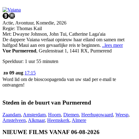
Actie, Avontuur, Komedie, 2026
Regie:
Thomas Kail
Met:
Dwayne Johnson
,
John Tui
,
Catherine Laga'aia
De dappere Vaiana verlaat opnieuw haar eiland om samen met
halfgod Maui aan een gevaarlijke reis te beginnen.
..lees meer
Vue Purmerend
,
Geulenstraat 1, 1441 RX, Purmerend
Speelduur: 1 uur 55 minuten
zo 09 aug
17:15
Word lid om de bioscoopagenda van uw stad per e-mail te
ontvangen!
Steden in de buurt van Purmerend
Zaandam
,
Amsterdam
,
Hoorn
,
Diemen
,
Heerhugowaard
,
Weesp
,
Amstelveen
,
Alkmaar
,
Heemskerk
,
Almere
NIEUWE FILMS VANAF 06-08-2026