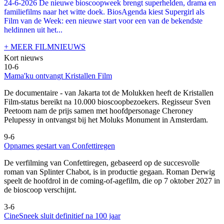
24-6-2026 De nieuwe bioscoopweek brengt superhelden, drama en
familiefilms naar het witte doek. BiosAgenda kiest Supergirl als
Film van de Week: een nieuwe start voor een van de bekendste
heldinnen uit het...
+ MEER FILMNIEUWS
Kort nieuws
10-6
Mama'ku ontvangt Kristallen Film
De documentaire
- van Jakarta tot de Molukken heeft de Kristallen
Film-status bereikt na 10.000 bioscoopbezoekers. Regisseur Sven
Peetoom nam de prijs samen met hoofdpersonage Cheroney
Pelupessy in ontvangst bij het Moluks Monument in Amsterdam.
9-6
Opnames gestart van Confettiregen
De verfilming van Confettiregen, gebaseerd op de succesvolle
roman van Splinter Chabot, is in productie gegaan. Roman Derwig
speelt de hoofdrol in de coming-of-agefilm, die op 7 oktober 2027 in
de bioscoop verschijnt.
3-6
CineSneek sluit definitief na 100 jaar