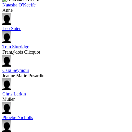
Natasha O'Keeffe
Anne
Leo Suter
Tom Sturridge
Franï¿½ois Clicquot
Cara Seymour
Jeanne Marie Posardin
Chris Larkin
Muller
Phoebe Nicholls