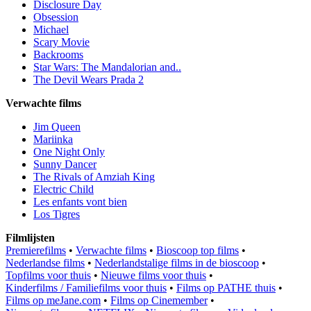
Disclosure Day
Obsession
Michael
Scary Movie
Backrooms
Star Wars: The Mandalorian and..
The Devil Wears Prada 2
Verwachte films
Jim Queen
Mariinka
One Night Only
Sunny Dancer
The Rivals of Amziah King
Electric Child
Les enfants vont bien
Los Tigres
Filmlijsten
Premierefilms
•
Verwachte films
•
Bioscoop top films
•
Nederlandse films
•
Nederlandstalige films in de bioscoop
•
Topfilms voor thuis
•
Nieuwe films voor thuis
•
Kinderfilms / Familiefilms voor thuis
•
Films op PATHE thuis
•
Films op meJane.com
•
Films op Cinemember
•