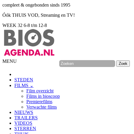
compleet & ongebonden sinds 1995
Óók THUIS VOD, Streaming en TV!
WEEK 32
6-8 t/m 12-8
MENU
STEDEN
FILMS ⌄
Film overzicht
Films in bioscoop
Premierefilms
Verwachte films
NIEUWS
TRAILERS
VIDEOS
STERREN