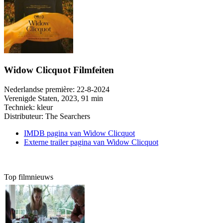
Widow Clicquot Filmfeiten
Nederlandse première:
22-8-2024
Verenigde Staten
, 2023, 91 min
Techniek:
kleur
Distributeur:
The Searchers
IMDB pagina van Widow Clicquot
Externe trailer pagina van Widow Clicquot
Top filmnieuws