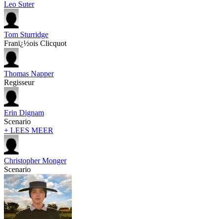
Leo Suter
Tom Sturridge
Franï¿½ois Clicquot
Thomas Napper
Regisseur
Erin Dignam
Scenario
+ LEES MEER
Christopher Monger
Scenario