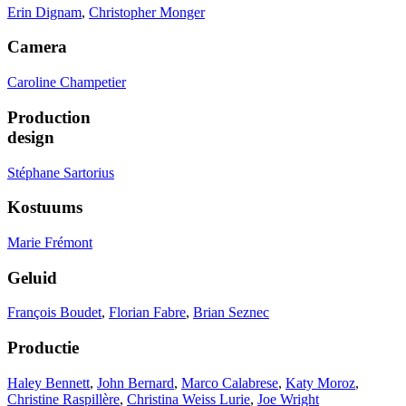
Erin Dignam
,
Christopher Monger
Camera
Caroline Champetier
Production
design
Stéphane Sartorius
Kostuums
Marie Frémont
Geluid
François Boudet
,
Florian Fabre
,
Brian Seznec
Productie
Haley Bennett
,
John Bernard
,
Marco Calabrese
,
Katy Moroz
,
Christine Raspillère
,
Christina Weiss Lurie
,
Joe Wright