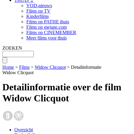
THUIS ⌄
VOD-nieuws
Films op TV
Kinderfilms
Films op PATHE thuis
Films op mejane.com
Films op CINEMEMBER
Meer films voor thuis
ZOEKEN
Home
>
Films
>
Widow Clicquot
> Detailinformatie
Widow Clicquot
Detailinformatie over de film
Widow Clicquot
Overzicht