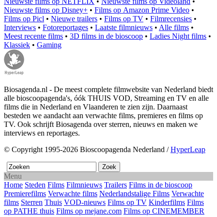
Nieuwste films op NETFLIX
•
Nieuwste films op Videoland
•
Nieuwste films op Disney+
•
Films op Amazon Prime Video
•
Films op Picl
•
Nieuwe trailers
•
Films op TV
•
Filmrecensies
•
Interviews
•
Fotoreportages
•
Laatste filmnieuws
•
Alle films
•
Meest recente films
•
3D films in de bioscoop
•
Ladies Night films
•
Klassiek
•
Gaming
Biosagenda.nl - De meest complete filmwebsite van Nederland biedt
alle bioscoopagenda's, óók THUIS VOD, Streaming en TV en alle
films die in Nederland en Vlaanderen te zien zijn. Daarnaast
besteden we aandacht aan verwachte films, premieres en films op
TV. Ook schrijft Biosagenda over sterren, nieuws en maken we
interviews en reportages.
© Copyright 1995-2026 Bioscoopagenda Nederland /
HyperLeap
Menu
Home
Steden
Films
Filmnieuws
Trailers
Films in de bioscoop
Premierefilms
Verwachte films
Nederlandstalige Films
Verwachte
films
Sterren
Thuis
VOD-nieuws
Films op TV
Kinderfilms
Films
op PATHE thuis
Films op mejane.com
Films op CINEMEMBER