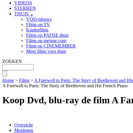
VIDEOS
STERREN
THUIS ⌄
VOD-nieuws
Films op TV
Kinderfilms
Films op PATHE thuis
Films op mejane.com
Films op CINEMEMBER
Meer films voor thuis
ZOEKEN
Home
>
Films
>
A Farewell to Paris: The Story of Beethoven and Hi
A Farewell to Paris: The Story of Beethoven and His French Piano
Koop Dvd, blu-ray de film A Far
Overzicht
Meningen