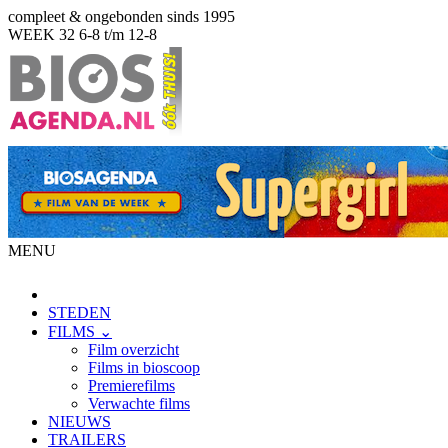
compleet & ongebonden sinds 1995
WEEK 32
6-8 t/m 12-8
MENU
STEDEN
FILMS ⌄
Film overzicht
Films in bioscoop
Premierefilms
Verwachte films
NIEUWS
TRAILERS