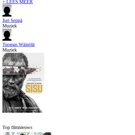
+ LEES MEER
Juri Seppä
Muziek
Tuomas Wäinölä
Muziek
Top filmnieuws