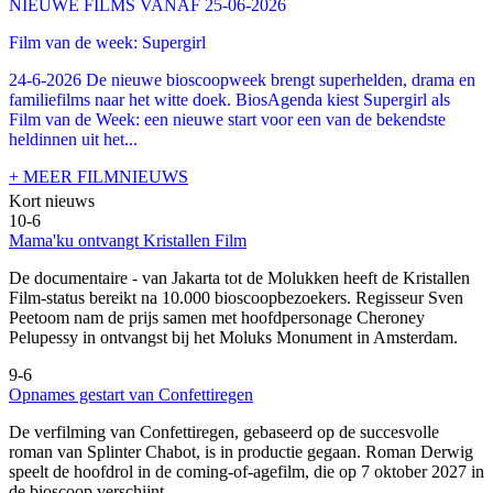
NIEUWE FILMS VANAF 25-06-2026
Film van de week: Supergirl
24-6-2026 De nieuwe bioscoopweek brengt superhelden, drama en
familiefilms naar het witte doek. BiosAgenda kiest Supergirl als
Film van de Week: een nieuwe start voor een van de bekendste
heldinnen uit het...
+ MEER FILMNIEUWS
Kort nieuws
10-6
Mama'ku ontvangt Kristallen Film
De documentaire
- van Jakarta tot de Molukken heeft de Kristallen
Film-status bereikt na 10.000 bioscoopbezoekers. Regisseur Sven
Peetoom nam de prijs samen met hoofdpersonage Cheroney
Pelupessy in ontvangst bij het Moluks Monument in Amsterdam.
9-6
Opnames gestart van Confettiregen
De verfilming van Confettiregen, gebaseerd op de succesvolle
roman van Splinter Chabot, is in productie gegaan. Roman Derwig
speelt de hoofdrol in de coming-of-agefilm, die op 7 oktober 2027 in
de bioscoop verschijnt.