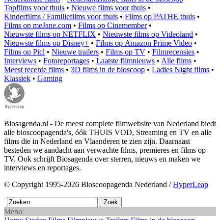
Topfilms voor thuis
•
Nieuwe films voor thuis
•
Kinderfilms / Familiefilms voor thuis
•
Films op PATHE thuis
•
Films op meJane.com
•
Films op Cinemember
•
Nieuwste films op NETFLIX
•
Nieuwste films op Videoland
•
Nieuwste films op Disney+
•
Films op Amazon Prime Video
•
Films op Picl
•
Nieuwe trailers
•
Films op TV
•
Filmrecensies
•
Interviews
•
Fotoreportages
•
Laatste filmnieuws
•
Alle films
•
Meest recente films
•
3D films in de bioscoop
•
Ladies Night films
•
Klassiek
•
Gaming
Biosagenda.nl - De meest complete filmwebsite van Nederland biedt
alle bioscoopagenda's, óók THUIS VOD, Streaming en TV en alle
films die in Nederland en Vlaanderen te zien zijn. Daarnaast
besteden we aandacht aan verwachte films, premieres en films op
TV. Ook schrijft Biosagenda over sterren, nieuws en maken we
interviews en reportages.
© Copyright 1995-2026 Bioscoopagenda Nederland /
HyperLeap
Menu