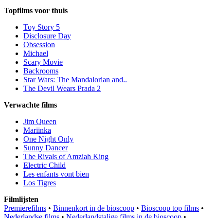
Topfilms voor thuis
Toy Story 5
Disclosure Day
Obsession
Michael
Scary Movie
Backrooms
Star Wars: The Mandalorian and..
The Devil Wears Prada 2
Verwachte films
Jim Queen
Mariinka
One Night Only
Sunny Dancer
The Rivals of Amziah King
Electric Child
Les enfants vont bien
Los Tigres
Filmlijsten
Premierefilms
•
Binnenkort in de bioscoop
•
Bioscoop top films
•
Nederlandse films
•
Nederlandstalige films in de bioscoop
•