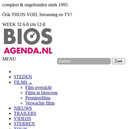
compleet & ongebonden sinds 1995
Óók THUIS VOD, Streaming en TV!
WEEK 32
6-8 t/m 12-8
MENU
STEDEN
FILMS ⌄
Film overzicht
Films in bioscoop
Premierefilms
Verwachte films
NIEUWS
TRAILERS
VIDEOS
STERREN