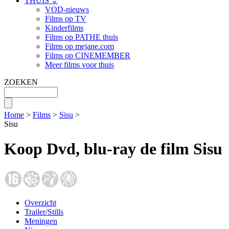
THUIS ⌄
VOD-nieuws
Films op TV
Kinderfilms
Films op PATHE thuis
Films op mejane.com
Films op CINEMEMBER
Meer films voor thuis
ZOEKEN
Home
>
Films
>
Sisu
>
Sisu
Koop Dvd, blu-ray de film Sisu
Overzicht
Trailer/Stills
Meningen