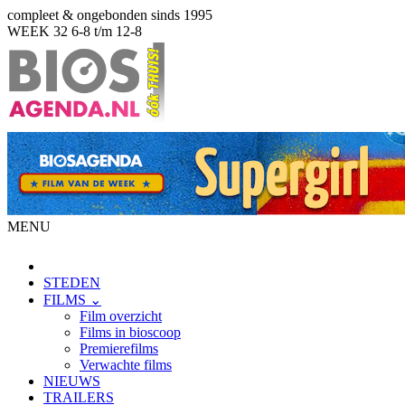
compleet & ongebonden sinds 1995
WEEK 32
6-8 t/m 12-8
MENU
STEDEN
FILMS ⌄
Film overzicht
Films in bioscoop
Premierefilms
Verwachte films
NIEUWS
TRAILERS