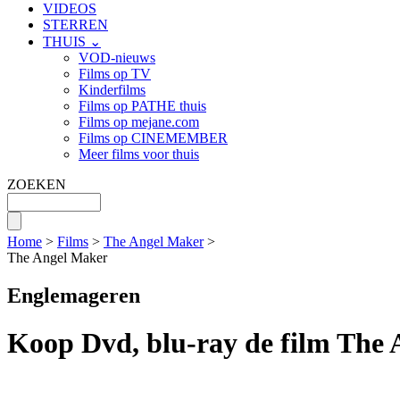
VIDEOS
STERREN
THUIS ⌄
VOD-nieuws
Films op TV
Kinderfilms
Films op PATHE thuis
Films op mejane.com
Films op CINEMEMBER
Meer films voor thuis
ZOEKEN
Home
>
Films
>
The Angel Maker
>
The Angel Maker
Englemageren
Koop Dvd, blu-ray de film The