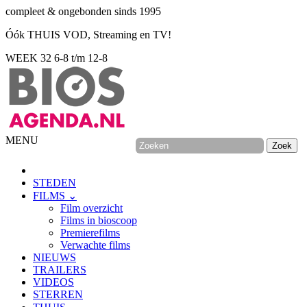
compleet & ongebonden sinds 1995
Óók THUIS VOD, Streaming en TV!
WEEK 32
6-8 t/m 12-8
MENU
STEDEN
FILMS ⌄
Film overzicht
Films in bioscoop
Premierefilms
Verwachte films
NIEUWS
TRAILERS
VIDEOS
STERREN