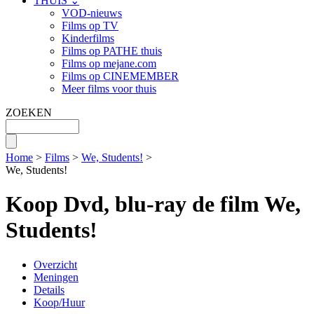
THUIS ⌄
VOD-nieuws
Films op TV
Kinderfilms
Films op PATHE thuis
Films op mejane.com
Films op CINEMEMBER
Meer films voor thuis
ZOEKEN
Home
>
Films
>
We, Students!
>
We, Students!
Koop Dvd, blu-ray de film We,
Students!
Overzicht
Meningen
Details
Koop/Huur