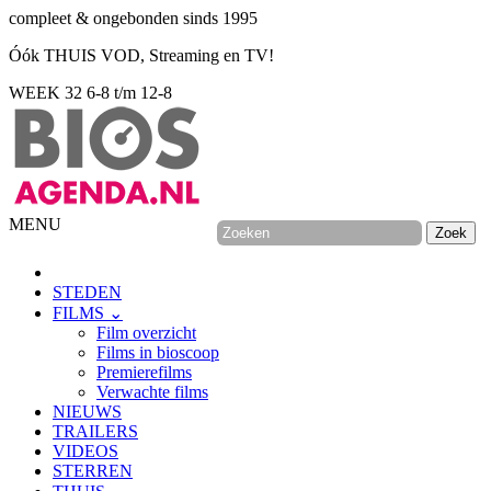
compleet & ongebonden sinds 1995
Óók THUIS VOD, Streaming en TV!
WEEK 32
6-8 t/m 12-8
MENU
STEDEN
FILMS ⌄
Film overzicht
Films in bioscoop
Premierefilms
Verwachte films
NIEUWS
TRAILERS
VIDEOS
STERREN