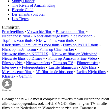
Sunny Dancer
The Rivals of Amziah King
Electric Child
Les enfants vont bien
Los Tigres
Filmlijsten
Premierefilms
•
Verwachte films
•
Bioscoop top films
•
Nederlandse films
•
Nederlandstalige films in de bioscoop
•
Topfilms voor thuis
•
Nieuwe films voor thuis
•
Kinderfilms / Familiefilms voor thuis
•
Films op PATHE thuis
•
Films op meJane.com
•
Films op Cinemember
•
Nieuwste films op NETFLIX
•
Nieuwste films op Videoland
•
Nieuwste films op Disney+
•
Films op Amazon Prime Video
•
Films op Picl
•
Nieuwe trailers
•
Films op TV
•
Filmrecensies
•
Interviews
•
Fotoreportages
•
Laatste filmnieuws
•
Alle films
•
Meest recente films
•
3D films in de bioscoop
•
Ladies Night films
•
Klassiek
•
Gaming
Biosagenda.nl - De meest complete filmwebsite van Nederland biedt
alle bioscoopagenda's, óók THUIS VOD, Streaming en TV en alle
films die in Nederland en Vlaanderen te zien zijn. Daarnaast