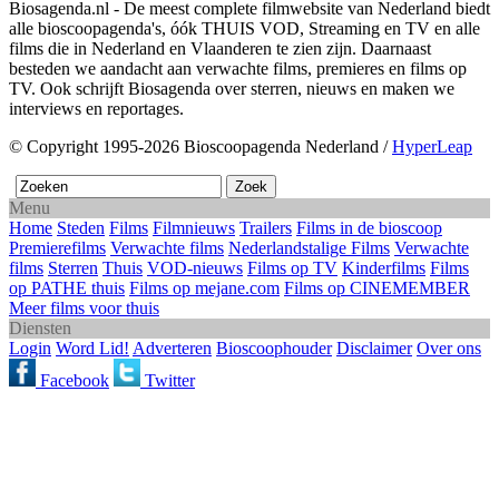
Biosagenda.nl - De meest complete filmwebsite van Nederland biedt
alle bioscoopagenda's, óók THUIS VOD, Streaming en TV en alle
films die in Nederland en Vlaanderen te zien zijn. Daarnaast
besteden we aandacht aan verwachte films, premieres en films op
TV. Ook schrijft Biosagenda over sterren, nieuws en maken we
interviews en reportages.
© Copyright 1995-2026 Bioscoopagenda Nederland /
HyperLeap
Menu
Home
Steden
Films
Filmnieuws
Trailers
Films in de bioscoop
Premierefilms
Verwachte films
Nederlandstalige Films
Verwachte
films
Sterren
Thuis
VOD-nieuws
Films op TV
Kinderfilms
Films
op PATHE thuis
Films op mejane.com
Films op CINEMEMBER
Meer films voor thuis
Diensten
Login
Word Lid!
Adverteren
Bioscoophouder
Disclaimer
Over ons
Facebook
Twitter