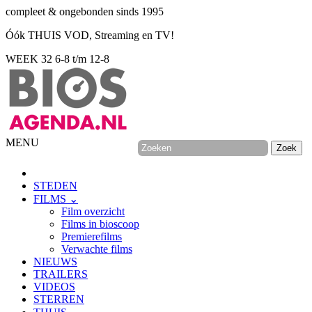
compleet & ongebonden sinds 1995
Óók THUIS VOD, Streaming en TV!
WEEK 32
6-8 t/m 12-8
MENU
STEDEN
FILMS ⌄
Film overzicht
Films in bioscoop
Premierefilms
Verwachte films
NIEUWS
TRAILERS
VIDEOS
STERREN