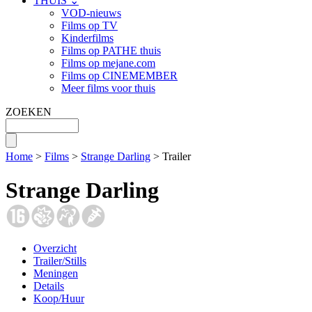
THUIS ⌄
VOD-nieuws
Films op TV
Kinderfilms
Films op PATHE thuis
Films op mejane.com
Films op CINEMEMBER
Meer films voor thuis
ZOEKEN
Home
>
Films
>
Strange Darling
> Trailer
Strange Darling
Overzicht
Trailer/Stills
Meningen
Details
Koop/Huur