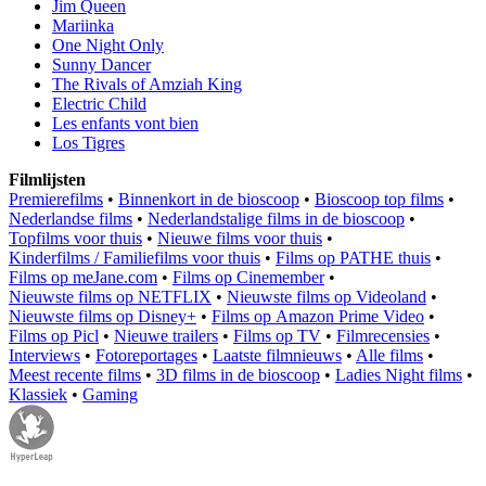
Jim Queen
Mariinka
One Night Only
Sunny Dancer
The Rivals of Amziah King
Electric Child
Les enfants vont bien
Los Tigres
Filmlijsten
Premierefilms
•
Binnenkort in de bioscoop
•
Bioscoop top films
•
Nederlandse films
•
Nederlandstalige films in de bioscoop
•
Topfilms voor thuis
•
Nieuwe films voor thuis
•
Kinderfilms / Familiefilms voor thuis
•
Films op PATHE thuis
•
Films op meJane.com
•
Films op Cinemember
•
Nieuwste films op NETFLIX
•
Nieuwste films op Videoland
•
Nieuwste films op Disney+
•
Films op Amazon Prime Video
•
Films op Picl
•
Nieuwe trailers
•
Films op TV
•
Filmrecensies
•
Interviews
•
Fotoreportages
•
Laatste filmnieuws
•
Alle films
•
Meest recente films
•
3D films in de bioscoop
•
Ladies Night films
•
Klassiek
•
Gaming