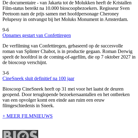
De documentaire
- van Jakarta tot de Molukken heeft de Kristallen
Film-status bereikt na 10.000 bioscoopbezoekers. Regisseur Sven
Peetoom nam de prijs samen met hoofdpersonage Cheroney
Pelupessy in ontvangst bij het Moluks Monument in Amsterdam.
9-6
Opnames gestart van Confettiregen
De verfilming van Confettiregen, gebaseerd op de succesvolle
roman van Splinter Chabot, is in productie gegaan. Roman Derwig
speelt de hoofdrol in de coming-of-agefilm, die op 7 oktober 2027 in
de bioscoop verschijnt.
3-6
CineSneek sluit definitief na 100 jaar
Bioscoop CineSneek heeft op 31 mei voor het laatst de deuren
geopend. Door teruglopende bezoekersaantallen en het ontbreken
van een opvolger komt een einde aan ruim een eeuw
filmgeschiedenis in Sneek.
+ MEER FILMNIEUWS