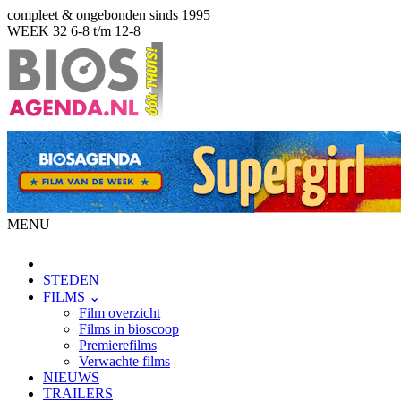
compleet & ongebonden sinds 1995
WEEK 32
6-8 t/m 12-8
MENU
STEDEN
FILMS ⌄
Film overzicht
Films in bioscoop
Premierefilms
Verwachte films
NIEUWS
TRAILERS