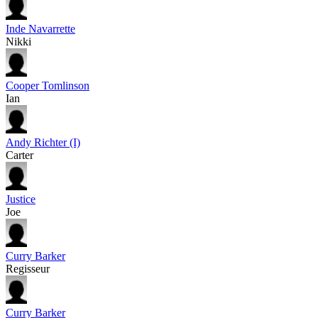
Inde Navarrette
Nikki
Cooper Tomlinson
Ian
Andy Richter (I)
Carter
Justice
Joe
Curry Barker
Regisseur
Curry Barker