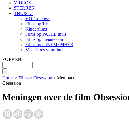
VIDEOS
STERREN
THUIS ⌄
VOD-nieuws
Films op TV
Kinderfilms
Films op PATHE thuis
Films op mejane.com
Films op CINEMEMBER
Meer films voor thuis
ZOEKEN
Home
>
Films
>
Obsession
> Meningen
Obsession
Meningen over de film Obsessio